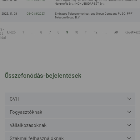
Nonprofit Zrt.; MOHU BUDAPEST Zrt.
2023. 11. 28
ÖB-048/2023
Emirates Telecommunications Group Company PJSC; PPF
Telecom Group B.V.
9 -
Előző
1
...
6
7
8
9
10
11
12
...
38
Következ
38.
ldal
Összefonódás-bejelentések
GVH
Fogyasztóknak
Vállalkozásoknak
Szakmai felhasználóknak