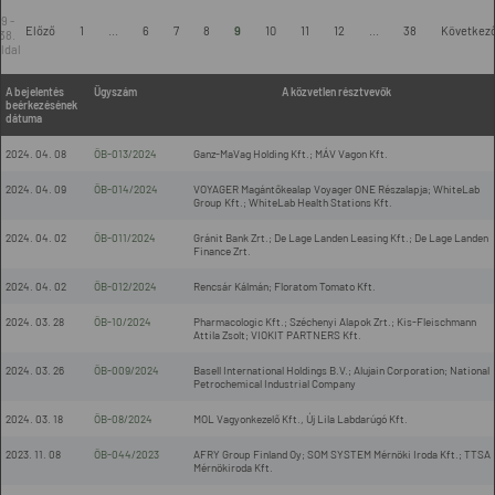
9 -
Előző
1
...
6
7
8
9
10
11
12
...
38
Következ
38.
ldal
A bejelentés
Ügyszám
A közvetlen résztvevők
beérkezésének
dátuma
2024. 04. 08
ÖB-013/2024
Ganz-MaVag Holding Kft.; MÁV Vagon Kft.
2024. 04. 09
ÖB-014/2024
VOYAGER Magántőkealap Voyager ONE Részalapja; WhiteLab
Group Kft.; WhiteLab Health Stations Kft.
2024. 04. 02
ÖB-011/2024
Gránit Bank Zrt.; De Lage Landen Leasing Kft.; De Lage Landen
Finance Zrt.
2024. 04. 02
ÖB-012/2024
Rencsár Kálmán; Floratom Tomato Kft.
2024. 03. 28
ÖB-10/2024
Pharmacologic Kft.; Széchenyi Alapok Zrt.; Kis-Fleischmann
Attila Zsolt; VIOKIT PARTNERS Kft.
2024. 03. 26
ÖB-009/2024
Basell International Holdings B.V.; Alujain Corporation; National
Petrochemical Industrial Company
2024. 03. 18
ÖB-08/2024
MOL Vagyonkezelő Kft., Új Lila Labdarúgó Kft.
2023. 11. 08
ÖB-044/2023
AFRY Group Finland Oy; SOM SYSTEM Mérnöki Iroda Kft.; TTSA
Mérnökiroda Kft.