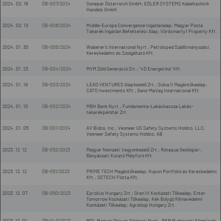
2024. 02. 16
ÖB-007/2024
Sonepar Österreich GmbH; EDLER SYSTEMS Kabeltechnik
Handels GmbH
2024. 02. 13
ÖB-006/2024
Middle-Europe Convergence Ingatlanalap; Magyar Posta
Takarék Ingatlan Befektetési Alap; Vörösmarty1 Property Kft.
2024. 01. 30
ÖB-005/2024
Waberer’s International Nyrt.; Petrolsped Szállítmányozási,
Kereskedelmi és Szolgáltató Kft.
2024. 01. 23
ÖB-004/2024
MVM Zöld Generáció Zrt.; "4D Energetika" Kft.
2024. 01. 19
ÖB-003/2024
LEAD VENTURES Alapkezelő Zrt.; Solva II Magántőkealap;
CATO Investments Kft.; Ganz-MaVag International Kft.
2024. 01. 10
ÖB-002/2024
MBH Bank Nyrt.; Fundamenta-Lakáskassza Lakás-
takarékpénztár Zrt.
2024. 01. 05
ÖB-001/2024
AV Bidco, Inc.; Veoneer US Safety Systems Holdco, LLC;
Veoneer Safety Systems Holdco, AB
2023. 12. 12
ÖB-052/2023
Magyar Nemzeti Vagyonkezelő Zrt.; Rotaqua Geológiai-,
Bányászati Kutató Mélyfúró Kft.
2023. 12. 12
ÖB-051/2023
PRIME TECH Magántőkealap; Kupon Portfolió és Kereskedelmi
Kft.; SETECH Flotta Kft.
2023. 12. 07
ÖB-050/2023
Eprolius Hungary Zrt.; Gran III Kockázati Tőkealap; Enter
Tomorrow Kockázati Tőkealap; Kék Bolygó Klímavédelmi
Kockázati Tőkealap; Agroloop Hungary Zrt.
2023. 12. 01
ÖB-049/2023
MOL Magyar Olaj- és Gázipari Nyrt.; BKM Budapesti Közművek