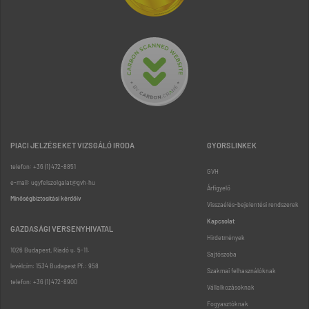
PIACI JELZÉSEKET VIZSGÁLÓ IRODA
GYORSLINKEK
telefon: +36 (1) 472-8851
GVH
e-mail: ugyfelszolgalat@gvh.hu
Árfigyelő
Minőségbiztosítási kérdőív
Visszaélés-bejelentési rendszerek
Kapcsolat
GAZDASÁGI VERSENYHIVATAL
Hirdetmények
1026 Budapest, Riadó u. 5-11.
Sajtószoba
levélcím: 1534 Budapest Pf.: 958
Szakmai felhasználóknak
telefon: +36 (1) 472-8900
Vállalkozásoknak
Fogyasztóknak