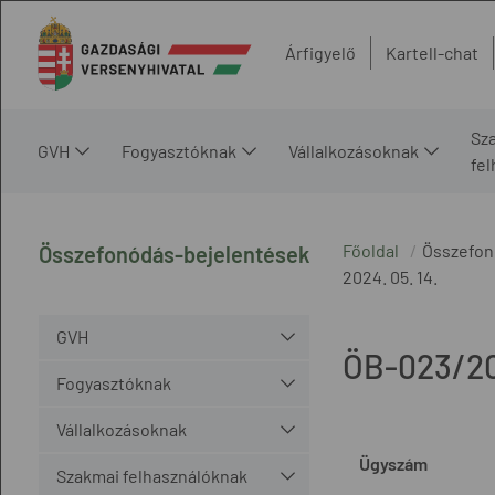
Árfigyelő
Kartell-chat
Sz
GVH
Fogyasztóknak
Vállalkozásoknak
fe
Főoldal
Összefon
Összefonódás-bejelentések
2024. 05. 14.
GVH
ÖB-023/2
Fogyasztóknak
Vállalkozásoknak
Ügyszám
Szakmai felhasználóknak