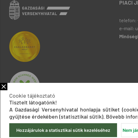
PIACI 
telefon: 
e-mail: 
Minőségb
Cookie tájékoztató
Tisztelt látogatónk!
A Gazdasági Versenyhivatal honlapja sütiket (cook
gyűjtése érdekében (statisztikai sütik). Bővebb infor
Hozzájárulok a statisztikai sütik kezeléséhez
Nem jár