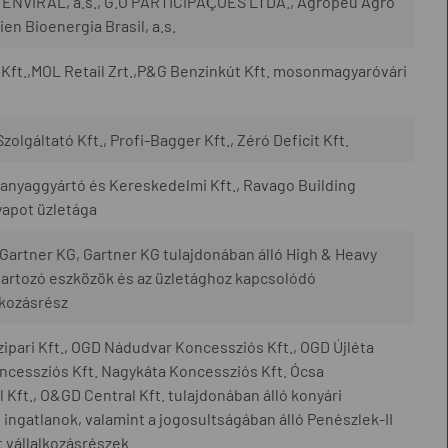
., ENVIRAL, a.s., G.O PARTICIPAÇÕES LTDA., Agropéu Agro
en Bioenergia Brasil, a.s.
Kft.,MOL Retail Zrt.,P&G Benzinkút Kft. mosonmagyaróvári
zolgáltató Kft., Profi-Bagger Kft., Zéró Deficit Kft.
yaggyártó és Kereskedelmi Kft., Ravago Building
yapot üzletága
artner KG, Gartner KG tulajdonában álló High & Heavy
artozó eszközök és az üzletághoz kapcsolódó
lkozásrész
ipari Kft., OGD Nádudvar Koncessziós Kft., OGD Újléta
cessziós Kft. Nagykáta Koncessziós Kft. Ócsa
Kft., O&GD Central Kft. tulajdonában álló konyári
ingatlanok, valamint a jogosultságában álló Penészlek-II
 vállalkozásrészek