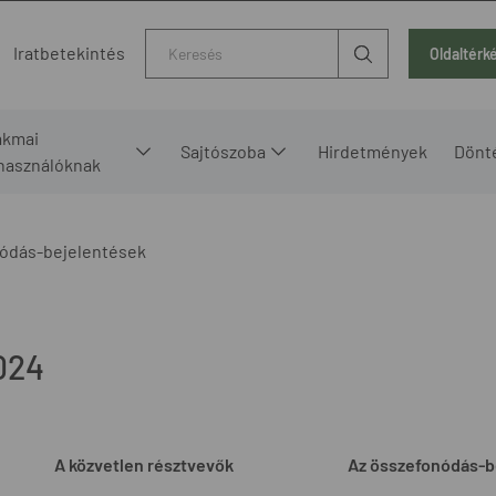
Kereső
Iratbetekintés
Oldaltérk
akmai
Sajtószoba
Hirdetmények
Dönt
lhasználóknak
ódás-bejelentések
024
A közvetlen résztvevők
Az összefonódás-b