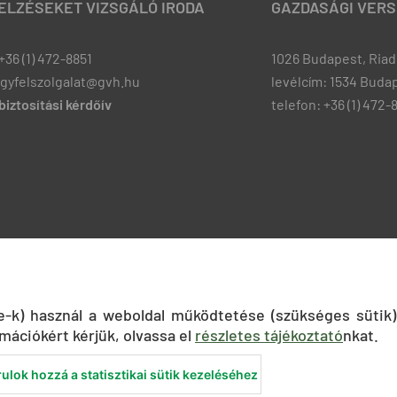
JELZÉSEKET VIZSGÁLÓ IRODA
GAZDASÁGI VERS
+36 (1) 472-8851
1026 Budapest, Riadó
ugyfelszolgalat@gvh.hu
levélcím: 1534 Budap
iztosítási kérdőív
telefon: +36 (1) 472-
ie-k) használ a weboldal működtetése (szükséges sütik)
mációkért kérjük, olvassa el
részletes tájékoztató
nkat.
ulok hozzá a statisztikai sütik kezeléséhez