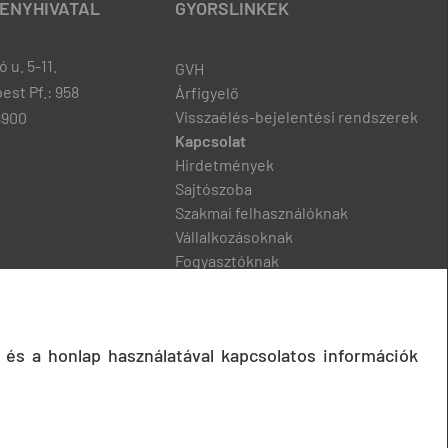
ENYHIVATAL
GYORSLINKEK
 u. 5-11.
GVH
est Pf.: 958
Árfigyelő
Visszaélés-bejelentési rendszerek
8900
Kapcsolat
Hirdetmények
Sajtószoba
Szakmai felhasználóknak
Vállalkozásoknak
Fogyasztóknak
Podcast
 és a honlap használatával kapcsolatos információk