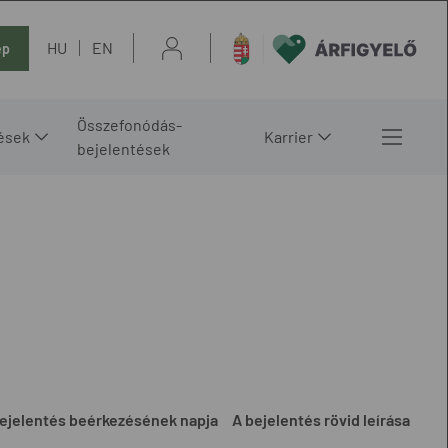
HU
EN
ép
Összefonódás-
ések
Karrier
bejelentések
ejelentés beérkezésének napja
A bejelentés rövid leírása