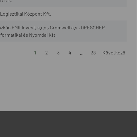
ogisztikai Központ Kft.
szkár, PMK Invest, s.r.o., Cromwell a.s., DRESCHER
nformatikai és Nyomdai Kft.
1
2
3
4
...
38
Következő