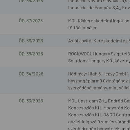
ÖB-38/2026
Industria Novum Slovakia, a.s
Industrial de Pompéu S.A., Envi
ÖB-37/2026
MOL Kiskereskedelmi Ingatlan 
töltőállomása
ÖB-36/2026
Axiál Javító, Kereskedelmi és S
ÖB-35/2026
ROCKWOOL Hungary Szigetelőan
Solutions Hungary Kft. kőzetg
ÖB-34/2026
Hödlmayr High & Heavy GmbH, G
haszongépjármű üzletágához t
szerződésállomány, mint válla
ÖB-33/2026
MOL Upstream Zrt., Endrőd Gáz
Koncessziós Kft. Mogyoród Kon
Koncessziós Kft. O&GD Central 
gázfeldolgozó üzem és sárándi 
szénhidrogén bányatelek, mint