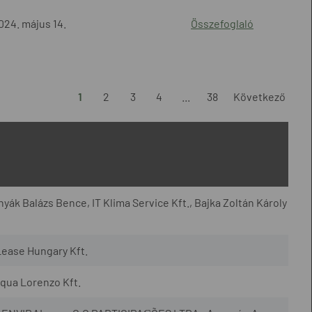
024. május 14.
Összefoglaló
1
2
3
4
...
38
Következő
yák Balázs Bence, IT Klima Service Kft., Bajka Zoltán Károly
Lease Hungary Kft.
qua Lorenzo Kft.