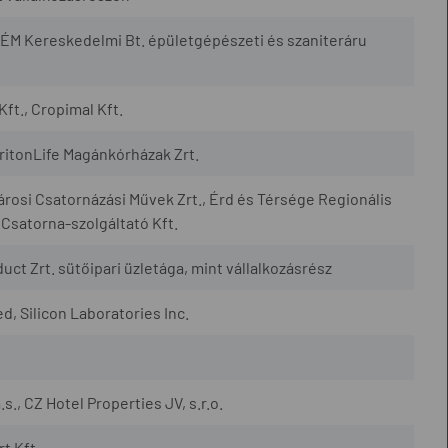
ÉM Kereskedelmi Bt. épületgépészeti és szaniteráru
Kft., Cropimal Kft.
TritonLife Magánkórházak Zrt.
városi Csatornázási Művek Zrt., Érd és Térsége Regionális
 Csatorna-szolgáltató Kft.
uct Zrt. sütőipari üzletága, mint vállalkozásrész
, Silicon Laboratories Inc.
., CZ Hotel Properties JV, s.r.o.
t Kft.