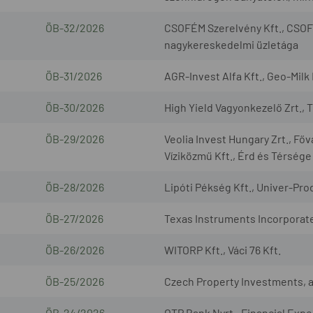
ÖB-32/2026
CSOFÉM Szerelvény Kft., CSOF
nagykereskedelmi üzletága
ÖB-31/2026
AGR-Invest Alfa Kft., Geo-Milk 
ÖB-30/2026
High Yield Vagyonkezelő Zrt., 
ÖB-29/2026
Veolia Invest Hungary Zrt., Fő
Víziközmű Kft., Érd és Térsége
ÖB-28/2026
Lipóti Pékség Kft., Univer-Prod
ÖB-27/2026
Texas Instruments Incorporated
ÖB-26/2026
WITORP Kft., Váci 76 Kft.
ÖB-25/2026
Czech Property Investments, a.s
ÖB-24/2026
OTP Bank Nyrt., Financial Exper