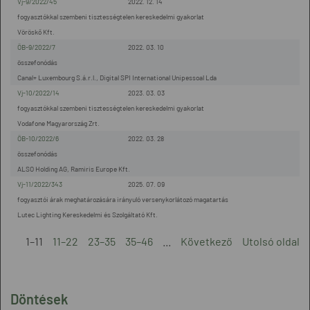
Vj-9/2022/45
2022. 12. 14
fogyasztókkal szembeni tisztességtelen kereskedelmi gyakorlat
Vöröskő Kft.
ÖB-9/2022/7
2022. 03. 10
összefonódás
Canal+ Luxembourg S.á.r.l., Digital SPI International Unipessoal Lda
Vj-10/2022/14
2023. 03. 03
fogyasztókkal szembeni tisztességtelen kereskedelmi gyakorlat
Vodafone Magyarország Zrt.
ÖB-10/2022/6
2022. 03. 28
összefonódás
ALSO Holding AG, Ramiris Europe Kft.
Vj-11/2022/343
2025. 07. 09
fogyasztói árak meghatározására irányuló versenykorlátozó magatartás
Lutec Lighting Kereskedelmi és Szolgáltató Kft.
1–11
11–22
23–35
35–46
...
Következő
Utolsó oldal
Döntések