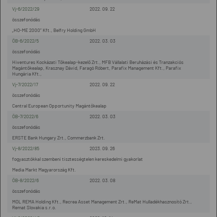
Vj-6/2022/29
2022. 09. 22
összefonódás
„HO-ME 2000” Kft., Belfry Holding GmbH
ÖB-6/2022/5
2022. 03. 03
összefonódás
Hiventures Kockázati Tőkealap-kezelő Zrt., MFB Vállalati Beruházási és Tranzakciós
Magántőkealap, Krasznay Dávid, Faragó Róbert, Parafix Management Kft., Parafix
Hungária Kft.,
Vj-7/2022/17
2022. 09. 22
összefonódás
Central European Opportunity Magántőkealap
ÖB-7/2022/6
2022. 03. 03
összefonódás
ERSTE Bank Hungary Zrt., Commerzbank Zrt.
Vj-8/2022/85
2023. 09. 26
fogyasztókkal szembeni tisztességtelen kereskedelmi gyakorlat
Media Markt Magyarország Kft.
ÖB-8/2022/6
2022. 03. 08
összefonódás
MOL REMA Holding Kft., Recrea Asset Management Zrt., ReMat Hulladékhasznosító Zrt.,
Remat Slovakia s.r.o.