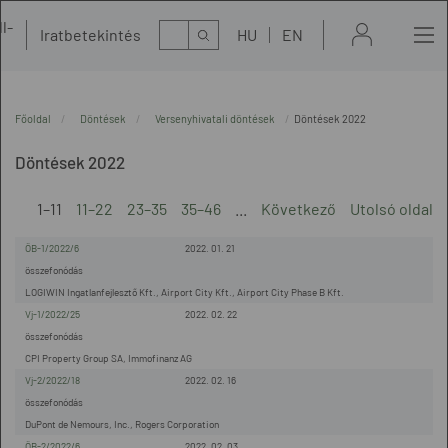
l-
Kereső
Iratbetekintés
HU
EN
t
Főoldal
Döntések
Versenyhivatali döntések
Döntések 2022
Döntések 2022
1–11
11–22
23–35
35–46
...
Következő
Utolsó oldal
ÖB-1/2022/6
2022. 01. 21
összefonódás
LOGIWIN Ingatlanfejlesztő Kft., Airport City Kft., Airport City Phase B Kft.
Vj-1/2022/25
2022. 02. 22
összefonódás
CPI Property Group SA, Immofinanz AG
Vj-2/2022/18
2022. 02. 16
összefonódás
DuPont de Nemours, Inc., Rogers Corporation
ÖB-2/2022/6
2022. 02. 03