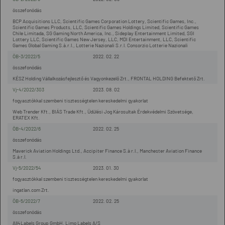
összefonódás
BCP Acquisitions LLC, Scientific Games Corporation Lottery, Scientific Games, Inc.,
Scientific Games Products, LLC, Scientific Games Holdings Limited, Scientific Games
Chile Limitada, SG Gaming North America, Inc., Sideplay Entertainment Limited, SGI
Lottery LLC, Scientific Games New Jersey, LLC, MDI Entertainment, LLC, Scientific
Games Global Gaming S.à.r.l., Lotterie Nazionali S.r.l. Consorzio Lotterie Nazionali
ÖB-3/2022/5
2022. 02. 22
összefonódás
KÉSZ Holding Vállalkozásfejlesztő és Vagyonkezelő Zrt., FRONTAL HOLDING Befektető Zrt.
Vj-4/2022/303
2023. 08. 02
fogyasztókkal szembeni tisztességtelen kereskedelmi gyakorlat
Web Trender Kft., BIÁS Trade Kft., Üdülési Jog Károsultak Érdekvédelmi Szövetsége,
ERATEX Kft.
ÖB-4/2022/6
2022. 02. 25
összefonódás
Maverick Aviation Holdings Ltd., Accipiter Finance S.à r.l., Manchester Aviation Finance
S.à r.l.
Vj-5/2022/54
2023. 01. 30
fogyasztókkal szembeni tisztességtelen kereskedelmi gyakorlat
ingatlan.com Zrt.
ÖB-5/2022/7
2022. 02. 25
összefonódás
All4Labels Group GmbH, Limo Labels A/S