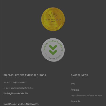
PIACI JELZÉSEKET VIZSGÁLÓ IRODA
GYORSLINKEK
telefon: +36 (1) 472-8851
GVH
e-mail: ugyfelszolgalat@gvh.hu
Árfigyelő
Minőségbiztosítási kérdőív
Visszaélés-bejelentési rendszerek
Kapcsolat
GAZDASÁGI VERSENYHIVATAL