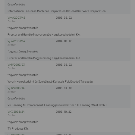
összefonódás
International Business Machines Corporation Rational Software Corporation
Vj-4/2003/45
2003. 05. 22
fogyasztómegtévesztés
Procter and Gamble Magyarország Nagykereskedelmi Kkt.
Vj-4/2003/54
2004. 01. 12
fogyasztómegtévesztés
Procter and Gamble Magyarország Nagykereskedelmi Kkt.
Vj-5/2003/23
2003. 05. 22
fogyasztómegtévesztés
Wyeth Kereskedelmi és Szolgáltató Korlátolt Felelősségű Társaság
Vj-6/2003/14
2003. 04. 08
összefonódás
VR Leasing AG Immoconsult Leasinggesselschaft m.b.H Leasing-West GmbH
Vj-7/2003/24
2003. 10. 22
fogyasztómegtévesztés
TV Products Kft.