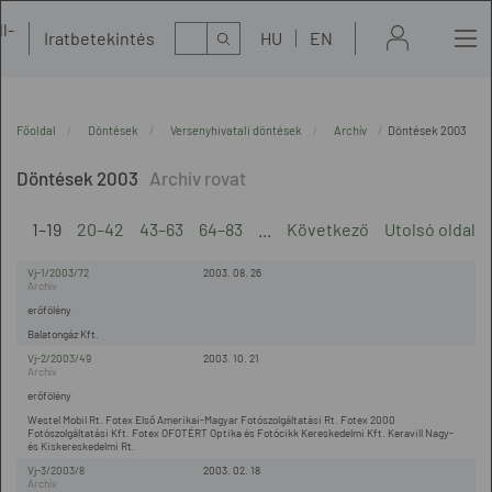
l-
Kereső
Iratbetekintés
HU
EN
t
Főoldal
Döntések
Versenyhivatali döntések
Archív
Döntések 2003
Döntések 2003
1–19
20–42
43–63
64–83
...
Következő
Utolsó oldal
Vj-1/2003/72
2003. 08. 26
erőfölény
Balatongáz Kft.
Vj-2/2003/49
2003. 10. 21
erőfölény
Westel Mobil Rt. Fotex Első Amerikai-Magyar Fotószolgáltatási Rt. Fotex 2000
Fotószolgáltatási Kft. Fotex OFOTÉRT Optika és Fotócikk Kereskedelmi Kft. Keravill Nagy-
és Kiskereskedelmi Rt.
Vj-3/2003/8
2003. 02. 18