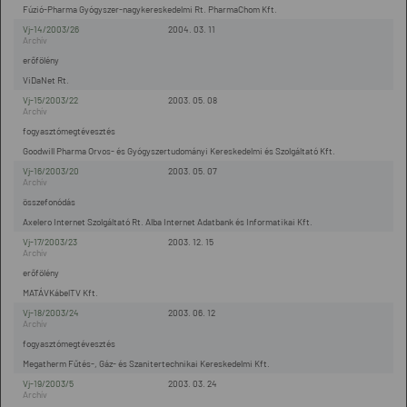
Fúzió-Pharma Gyógyszer-nagykereskedelmi Rt. PharmaChom Kft.
Vj-14/2003/26
2004. 03. 11
erőfölény
ViDaNet Rt.
Vj-15/2003/22
2003. 05. 08
fogyasztómegtévesztés
Goodwill Pharma Orvos- és Gyógyszertudományi Kereskedelmi és Szolgáltató Kft.
Vj-16/2003/20
2003. 05. 07
összefonódás
Axelero Internet Szolgáltató Rt. Alba Internet Adatbank és Informatikai Kft.
Vj-17/2003/23
2003. 12. 15
erőfölény
MATÁVKábelTV Kft.
Vj-18/2003/24
2003. 06. 12
fogyasztómegtévesztés
Megatherm Fűtés-, Gáz- és Szanitertechnikai Kereskedelmi Kft.
Vj-19/2003/5
2003. 03. 24