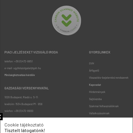
PIACI JELZÉSEKET VIZSGÁLÓ IRODA
GYORSLINKEK
telefon: +36 (1) 472-8851
GVH
e-mail: ugyfelszolgalat@gvh.hu
Árfigyelő
Minőségbiztosítási kérdőív
Visszaélés-bejelentési rendszerek
Kapcsolat
GAZDASÁGI VERSENYHIVATAL
Hirdetmények
1026 Budapest, Riadó u. 5-11.
Sajtószoba
levélcím: 1534 Budapest Pf.: 958
Szakmai felhasználóknak
telefon: +36 (1) 472-8900
Vállalkozásoknak
Fogyasztóknak
Cookie tájékoztató
Podcast
Tisztelt látogatónk!