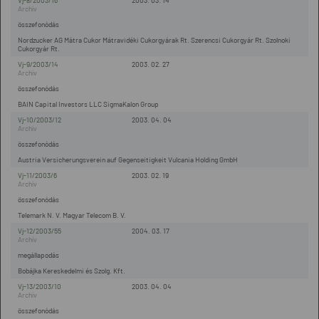
Vj-8/2003/16
2003. 03. 14
összefonódás
Nordzucker AG Mátra Cukor Mátravidéki Cukorgyárak Rt. Szerencsi Cukorgyár Rt. Szolnoki
Cukorgyár Rt.
Vj-9/2003/14
2003. 02. 27
összefonódás
BAIN Capital Investors LLC SigmaKalon Group
Vj-10/2003/12
2003. 04. 04
összefonódás
Austria Versicherungsverein auf Gegenseitigkeit Vulcania Holding GmbH
Vj-11/2003/6
2003. 02. 19
összefonódás
Telemark N. V. Magyar Telecom B. V.
Vj-12/2003/55
2004. 03. 17
megállapodás
Bobájka Kereskedelmi és Szolg. Kft.
Vj-13/2003/10
2003. 04. 04
összefonódás