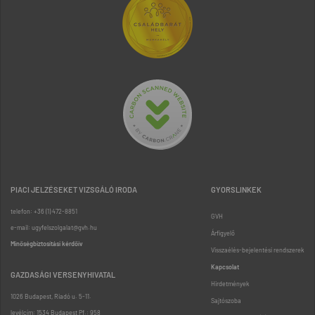
PIACI JELZÉSEKET VIZSGÁLÓ IRODA
GYORSLINKEK
telefon: +36 (1) 472-8851
GVH
e-mail: ugyfelszolgalat@gvh.hu
Árfigyelő
Minőségbiztosítási kérdőív
Visszaélés-bejelentési rendszerek
Kapcsolat
GAZDASÁGI VERSENYHIVATAL
Hirdetmények
1026 Budapest, Riadó u. 5-11.
Sajtószoba
levélcím: 1534 Budapest Pf.: 958