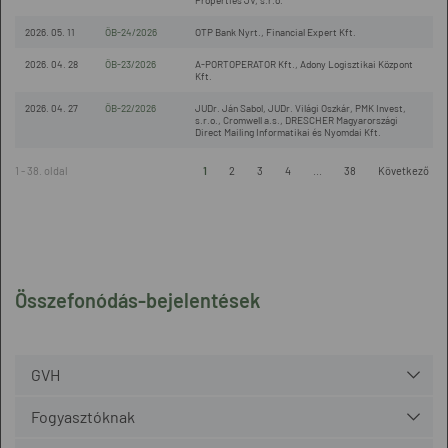
Properties JV, s.r.o.
2026. 05. 11
ÖB-24/2026
OTP Bank Nyrt., Financial Expert Kft.
2026. 04. 28
ÖB-23/2026
A-PORTOPERATOR Kft., Adony Logisztikai Központ
Kft.
2026. 04. 27
ÖB-22/2026
JUDr. Ján Sabol, JUDr. Világi Oszkár, PMK Invest,
s.r.o., Cromwell a.s., DRESCHER Magyarországi
Direct Mailing Informatikai és Nyomdai Kft.
1 - 38. oldal
1
2
3
4
...
38
Következő
Összefonódás-bejelentések
GVH
Fogyasztóknak