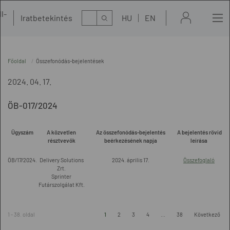
l-
Kereső
Iratbetekintés
HU
EN
t
Főoldal
Összefonódás-bejelentések
2024. 04. 17.
ÖB-017/2024
Ügyszám
A közvetlen
Az összefonódás-bejelentés
A bejelentés rövid
résztvevők
beérkezésének napja
leírása
ÖB/17/2024.
Delivery Solutions
2024. április 17.
Összefoglaló
Zrt.
Sprinter
Futárszolgálat Kft.
1 - 38. oldal
1
2
3
4
...
38
Következő