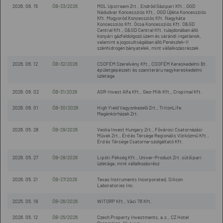
2026. 06. 15
ÖB-33/2026
MOL Upstream Zrt., Endrőd Gázipari Kft., OGD
Nádudvar Koncessziós Kft., OGD Újléta Koncessziós
Kft. Mogyoród Koncessziós Kft. Nagykáta
Koncessziós Kft. Ócsa Koncessziós Kft. O&GD
Central Kft., O&GD Central Kft. tulajdonában álló
konyári gázfeldolgozó üzem és sárándi ingatlanok,
valamint a jogosultságában álló Penészlek-II
szénhidrogén bányatelek, mint vállalkozásrészek
2026. 06. 12
ÖB-32/2026
CSOFÉM Szerelvény Kft., CSOFÉM Kereskedelmi Bt.
épületgépészeti és szaniteráru nagykereskedelmi
üzletága
2026. 06. 02
ÖB-31/2026
AGR-Invest Alfa Kft., Geo-Milk Kft., Cropimal Kft.
2026. 06. 01
ÖB-30/2026
High Yield Vagyonkezelő Zrt., TritonLife
Magánkórházak Zrt.
2026. 05. 28
ÖB-29/2026
Veolia Invest Hungary Zrt., Fővárosi Csatornázási
Művek Zrt., Érd és Térsége Regionális Víziközmű Kft.,
Érd és Térsége Csatorna-szolgáltató Kft.
2026. 05. 27
ÖB-28/2026
Lipóti Pékség Kft., Univer-Product Zrt. sütőipari
üzletága, mint vállalkozásrész
2026. 05. 21
ÖB-27/2026
Texas Instruments Incorporated, Silicon
Laboratories Inc.
2025. 05. 19
ÖB-26/2026
WITORP Kft., Váci 76 Kft.
2026. 05. 12
ÖB-25/2026
Czech Property Investments, a.s., CZ Hotel