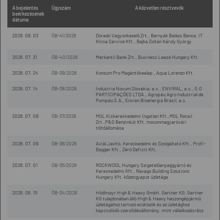
A bejelentés
Ügyszám
A közvetlen résztvevők
beérkezésének
dátuma
2026. 08. 03
ÖB-41/2026
Dorado Vagyonkezelő Zrt., Bernyák Balázs Bence, IT
Klima Service Kft., Bajka Zoltán Károly György
2026. 07. 31
ÖB-40/2026
Merkantil Bank Zrt., Business Lease Hungary Kft.
2026. 07. 24
ÖB-39/2026
Konzum Pro Magántőkealap , Aqua Lorenzo Kft.
2026. 07. 14
ÖB-38/2026
Industria Novum Slovakia, a.s., ENVIRAL, a.s., G.O
PARTICIPAÇÕES LTDA., Agropéu Agro Industrial de
Pompéu S.A., Envien Bioenergia Brasil, a.s.
2026. 07. 09
ÖB-37/2026
MOL Kiskereskedelmi Ingatlan Kft.,MOL Retail
Zrt.,P&G Benzinkút Kft. mosonmagyaróvári
töltőállomása
2026. 07. 09
ÖB-36/2026
Axiál Javító, Kereskedelmi és Szolgáltató Kft., Profi-
Bagger Kft., Zéró Deficit Kft.
2026. 07. 01
ÖB-35/2026
ROCKWOOL Hungary Szigetelőanyaggyártó és
Kereskedelmi Kft., Ravago Building Solutions
Hungary Kft. kőzetgyapot üzletága
2026. 06. 15
ÖB-34/2026
Hödlmayr High & Heavy GmbH, Gartner KG, Gartner
KG tulajdonában álló High & Heavy haszongépjármű
üzletágához tartozó eszközök és az üzletághoz
kapcsolódó szerződésállomány, mint vállalkozásrész