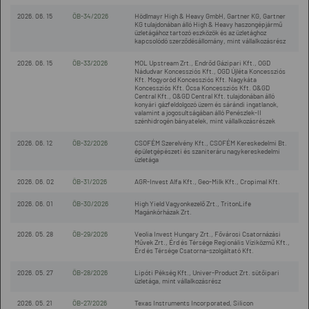
2026. 06. 15
ÖB-34/2026
Hödlmayr High & Heavy GmbH, Gartner KG, Gartner
KG tulajdonában álló High & Heavy haszongépjármű
üzletágához tartozó eszközök és az üzletághoz
kapcsolódó szerződésállomány, mint vállalkozásrész
2026. 06. 15
ÖB-33/2026
MOL Upstream Zrt., Endrőd Gázipari Kft., OGD
Nádudvar Koncessziós Kft., OGD Újléta Koncessziós
Kft. Mogyoród Koncessziós Kft. Nagykáta
Koncessziós Kft. Ócsa Koncessziós Kft. O&GD
Central Kft., O&GD Central Kft. tulajdonában álló
konyári gázfeldolgozó üzem és sárándi ingatlanok,
valamint a jogosultságában álló Penészlek-II
szénhidrogén bányatelek, mint vállalkozásrészek
2026. 06. 12
ÖB-32/2026
CSOFÉM Szerelvény Kft., CSOFÉM Kereskedelmi Bt.
épületgépészeti és szaniteráru nagykereskedelmi
üzletága
2026. 06. 02
ÖB-31/2026
AGR-Invest Alfa Kft., Geo-Milk Kft., Cropimal Kft.
2026. 06. 01
ÖB-30/2026
High Yield Vagyonkezelő Zrt., TritonLife
Magánkórházak Zrt.
2026. 05. 28
ÖB-29/2026
Veolia Invest Hungary Zrt., Fővárosi Csatornázási
Művek Zrt., Érd és Térsége Regionális Víziközmű Kft.,
Érd és Térsége Csatorna-szolgáltató Kft.
2026. 05. 27
ÖB-28/2026
Lipóti Pékség Kft., Univer-Product Zrt. sütőipari
üzletága, mint vállalkozásrész
2026. 05. 21
ÖB-27/2026
Texas Instruments Incorporated, Silicon