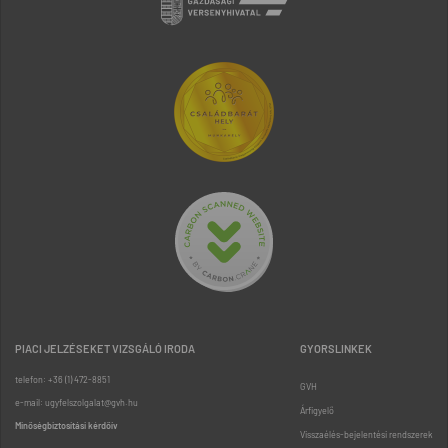
PIACI JELZÉSEKET VIZSGÁLÓ IRODA
GYORSLINKEK
telefon: +36 (1) 472-8851
GVH
e-mail: ugyfelszolgalat@gvh.hu
Árfigyelő
Minőségbiztosítási kérdőív
Visszaélés-bejelentési rendszerek