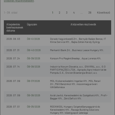
olvashat részletesebben
.
1 - 38. oldal
1
2
3
4
...
38
Következő
A bejelentés
Ügyszám
A közvetlen résztvevők
beérkezésének
dátuma
2026. 08. 03
ÖB-41/2026
Dorado Vagyonkezelő Zrt., Bernyák Balázs Bence, IT
Klima Service Kft., Bajka Zoltán Károly György
2026. 07. 31
ÖB-40/2026
Merkantil Bank Zrt., Business Lease Hungary Kft.
2026. 07. 24
ÖB-39/2026
Konzum Pro Magántőkealap , Aqua Lorenzo Kft.
2026. 07. 14
ÖB-38/2026
Industria Novum Slovakia, a.s., ENVIRAL, a.s., G.O
PARTICIPAÇÕES LTDA., Agropéu Agro Industrial de
Pompéu S.A., Envien Bioenergia Brasil, a.s.
2026. 07. 09
ÖB-37/2026
MOL Kiskereskedelmi Ingatlan Kft.,MOL Retail
Zrt.,P&G Benzinkút Kft. mosonmagyaróvári
töltőállomása
2026. 07. 09
ÖB-36/2026
Axiál Javító, Kereskedelmi és Szolgáltató Kft., Profi-
Bagger Kft., Zéró Deficit Kft.
2026. 07. 01
ÖB-35/2026
ROCKWOOL Hungary Szigetelőanyaggyártó és
Kereskedelmi Kft., Ravago Building Solutions
Hungary Kft. kőzetgyapot üzletága