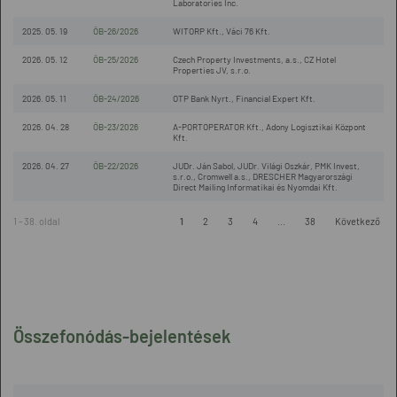
Laboratories Inc.
2025. 05. 19
ÖB-26/2026
WITORP Kft., Váci 76 Kft.
2026. 05. 12
ÖB-25/2026
Czech Property Investments, a.s., CZ Hotel
Properties JV, s.r.o.
2026. 05. 11
ÖB-24/2026
OTP Bank Nyrt., Financial Expert Kft.
2026. 04. 28
ÖB-23/2026
A-PORTOPERATOR Kft., Adony Logisztikai Központ
Kft.
2026. 04. 27
ÖB-22/2026
JUDr. Ján Sabol, JUDr. Világi Oszkár, PMK Invest,
s.r.o., Cromwell a.s., DRESCHER Magyarországi
Direct Mailing Informatikai és Nyomdai Kft.
1 - 38. oldal
1
2
3
4
...
38
Következő
Összefonódás-bejelentések