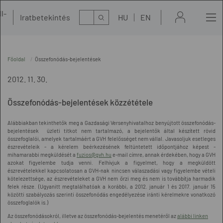
l-
Kereső
Iratbetekintés
HU
EN
t
Főoldal
Összefonódás-bejelentések
2012. 11. 30.
Összefonódás-bejelentések közzététele
Alábbiakban tekinthetők meg a Gazdasági Versenyhivatalhoz benyújtott összefonódás-
bejelentések üzleti titkot nem tartalmazó, a bejelentők által készített rövid
összefoglalói, amelyek tartalmáért a GVH felelősséget nem vállal. Javasoljuk esetleges
észrevételeik - a kérelem beérkezésének feltüntetett időpontjához képest -
mihamarabbi megküldését a
fuzios@gvh.hu
e-mail címre, annak érdekében, hogy a GVH
azokat figyelembe tudja venni. Felhívjuk a figyelmet, hogy a megküldött
észrevételekkel kapcsolatosan a GVH-nak nincsen válaszadási vagy figyelembe vételi
kötelezettsége, az észrevételeket a GVH nem őrzi meg és nem is továbbítja harmadik
felek része. (Ugyanitt megtalálhatóak a korábbi, a 2012. január 1 és 2017. január 15
közötti szabályozás szerinti összefonódás engedélyezése iránti kérelmekre vonatkozó
összefoglalók is.)
Az összefonódásokról, illetve az összefonódás-bejelentés menetéről az
alábbi linken