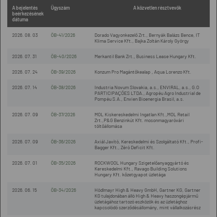
A bejelentés
Ügyszám
A közvetlen résztvevők
beérkezésének
dátuma
2026. 08. 03
ÖB-41/2026
Dorado Vagyonkezelő Zrt., Bernyák Balázs Bence, IT
Klima Service Kft., Bajka Zoltán Károly György
2026. 07. 31
ÖB-40/2026
Merkantil Bank Zrt., Business Lease Hungary Kft.
2026. 07. 24
ÖB-39/2026
Konzum Pro Magántőkealap , Aqua Lorenzo Kft.
2026. 07. 14
ÖB-38/2026
Industria Novum Slovakia, a.s., ENVIRAL, a.s., G.O
PARTICIPAÇÕES LTDA., Agropéu Agro Industrial de
Pompéu S.A., Envien Bioenergia Brasil, a.s.
2026. 07. 09
ÖB-37/2026
MOL Kiskereskedelmi Ingatlan Kft.,MOL Retail
Zrt.,P&G Benzinkút Kft. mosonmagyaróvári
töltőállomása
2026. 07. 09
ÖB-36/2026
Axiál Javító, Kereskedelmi és Szolgáltató Kft., Profi-
Bagger Kft., Zéró Deficit Kft.
2026. 07. 01
ÖB-35/2026
ROCKWOOL Hungary Szigetelőanyaggyártó és
Kereskedelmi Kft., Ravago Building Solutions
Hungary Kft. kőzetgyapot üzletága
2026. 06. 15
ÖB-34/2026
Hödlmayr High & Heavy GmbH, Gartner KG, Gartner
KG tulajdonában álló High & Heavy haszongépjármű
üzletágához tartozó eszközök és az üzletághoz
kapcsolódó szerződésállomány, mint vállalkozásrész