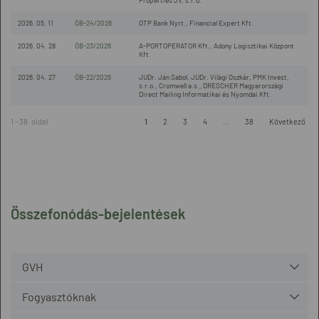
Properties JV, s.r.o.
2026. 05. 11
ÖB-24/2026
OTP Bank Nyrt., Financial Expert Kft.
2026. 04. 28
ÖB-23/2026
A-PORTOPERATOR Kft., Adony Logisztikai Központ
Kft.
2026. 04. 27
ÖB-22/2026
JUDr. Ján Sabol, JUDr. Világi Oszkár, PMK Invest,
s.r.o., Cromwell a.s., DRESCHER Magyarországi
Direct Mailing Informatikai és Nyomdai Kft.
1 - 38. oldal
1
2
3
4
...
38
Következő
Összefonódás-bejelentések
GVH
Fogyasztóknak