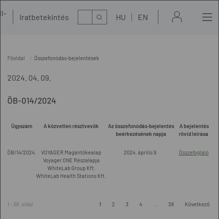
l-
Kereső
Iratbetekintés
HU
EN
t
Főoldal
Összefonódás-bejelentések
2024. 04. 09.
ÖB-014/2024
Ügyszám
A közvetlen résztvevők
Az összefonódás-bejelentés
A bejelentés
beérkezésének napja
rövid leírása
ÖB/14/2024.
VOYAGER Magántőkealap
2024. április 9.
Összefoglaló
Voyager ONE Részalapja
WhiteLab Group Kft.
WhiteLab Health Stations Kft.
1 - 38. oldal
1
2
3
4
...
38
Következő