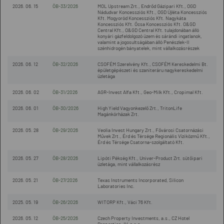
2026. 06. 15
ÖB-33/2026
MOL Upstream Zrt., Endrőd Gázipari Kft., OGD
Nádudvar Koncessziós Kft., OGD Újléta Koncessziós
Kft. Mogyoród Koncessziós Kft. Nagykáta
Koncessziós Kft. Ócsa Koncessziós Kft. O&GD
Central Kft., O&GD Central Kft. tulajdonában álló
konyári gázfeldolgozó üzem és sárándi ingatlanok,
valamint a jogosultságában álló Penészlek-II
szénhidrogén bányatelek, mint vállalkozásrészek
2026. 06. 12
ÖB-32/2026
CSOFÉM Szerelvény Kft., CSOFÉM Kereskedelmi Bt.
épületgépészeti és szaniteráru nagykereskedelmi
üzletága
2026. 06. 02
ÖB-31/2026
AGR-Invest Alfa Kft., Geo-Milk Kft., Cropimal Kft.
2026. 06. 01
ÖB-30/2026
High Yield Vagyonkezelő Zrt., TritonLife
Magánkórházak Zrt.
2026. 05. 28
ÖB-29/2026
Veolia Invest Hungary Zrt., Fővárosi Csatornázási
Művek Zrt., Érd és Térsége Regionális Víziközmű Kft.,
Érd és Térsége Csatorna-szolgáltató Kft.
2026. 05. 27
ÖB-28/2026
Lipóti Pékség Kft., Univer-Product Zrt. sütőipari
üzletága, mint vállalkozásrész
2026. 05. 21
ÖB-27/2026
Texas Instruments Incorporated, Silicon
Laboratories Inc.
2025. 05. 19
ÖB-26/2026
WITORP Kft., Váci 76 Kft.
2026. 05. 12
ÖB-25/2026
Czech Property Investments, a.s., CZ Hotel