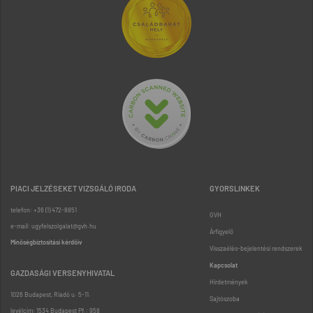
PIACI JELZÉSEKET VIZSGÁLÓ IRODA
GYORSLINKEK
telefon: +36 (1) 472-8851
GVH
e-mail: ugyfelszolgalat@gvh.hu
Árfigyelő
Minőségbiztosítási kérdőív
Visszaélés-bejelentési rendszerek
Kapcsolat
GAZDASÁGI VERSENYHIVATAL
Hirdetmények
1026 Budapest, Riadó u. 5-11.
Sajtószoba
levélcím: 1534 Budapest Pf.: 958