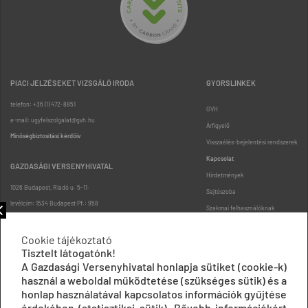
PIACI JELZÉSEKET VIZSGÁLÓ IRODA
GYORSLINKEK
telefon: +36 (1) 472-8851
GVH
e-mail: ugyfelszolgalat@gvh.hu
Árfigyelő
Minőségbiztosítási kérdőív
Visszaélés-bejelentési rendszerek
Kapcsolat
GAZDASÁGI VERSENYHIVATAL
Hirdetmények
1026 Budapest, Riadó u. 5-11.
Sajtószoba
levélcím: 1534 Budapest Pf.: 958
Szakmai felhasználóknak
telefon: +36 (1) 472-8900
Vállalkozásoknak
Cookie tájékoztató
Fogyasztóknak
Tisztelt látogatónk!
Podcast
A Gazdasági Versenyhivatal honlapja sütiket (cookie-k)
Oldaltérkép
használ a weboldal működtetése (szükséges sütik) és a
honlap használatával kapcsolatos információk gyűjtése
érdekében (statisztikai sütik). Bővebb információkért