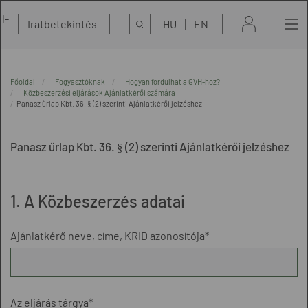
l-
Kereső
Iratbetekintés
HU
EN
t
Főoldal
Fogyasztóknak
Hogyan fordulhat a GVH-hoz?
Közbeszerzési eljárások Ajánlatkérői számára
Panasz űrlap Kbt. 36. § (2) szerinti Ajánlatkérői jelzéshez
Panasz űrlap Kbt. 36. § (2) szerinti Ajánlatkérői jelzéshez
1. A Közbeszerzés adatai
Ajánlatkérő neve, címe, KRID azonosítója*
Az eljárás tárgya*