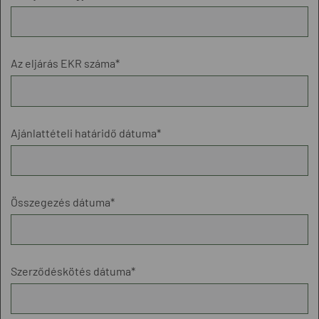
Az eljárás EKR száma*
Ajánlattételi határidő dátuma*
Összegezés dátuma*
Szerződéskötés dátuma*