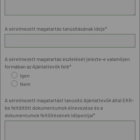
A sérelmezett magatartás tanúsításának ideje*
A sérelmezett magatartás észlelését jelezte-e valamilyen
formában az Ajánlattevők felé*
Igen
Nem
A sérelmezett magatartást tanúsító Ajánlattevők által EKR-
be feltöltött dokumentumok elnevezése és a
dokumentumok feltöltésének időpontjai*