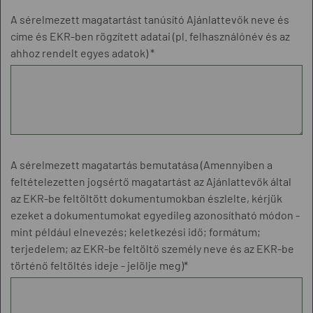
A sérelmezett magatartást tanúsító Ajánlattevők neve és
címe és EKR-ben rögzített adatai (pl. felhasználónév és az
ahhoz rendelt egyes adatok) *
A sérelmezett magatartás bemutatása (Amennyiben a
feltételezetten jogsértő magatartást az Ajánlattevők által
az EKR-be feltöltött dokumentumokban észlelte, kérjük
ezeket a dokumentumokat egyedileg azonosítható módon -
mint például elnevezés; keletkezési idő; formátum;
terjedelem; az EKR-be feltöltő személy neve és az EKR-be
történő feltöltés ideje - jelölje meg)*