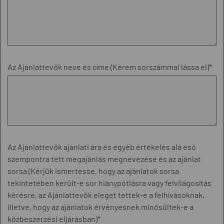
Az Ajánlattevők neve és címe (Kérem sorszámmal lássa el)*
Az Ajánlattevők ajánlati ára és egyéb értékelés alá eső
szempontra tett megajánlás megnevezése és az ajánlat
sorsa (Kérjük ismertesse, hogy az ajánlatok sorsa
tekintetében került-e sor hiánypótlásra vagy felvilágosítás
kérésre, az Ajánlattevők eleget tettek-e a felhívásoknak,
illetve, hogy az ajánlatok érvényesnek minősültek-e a
közbeszerzési eljárásban)*