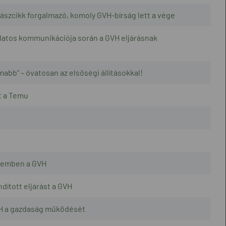
rászcikk forgalmazó, komoly GVH-bírság lett a vége
solatos kommunikációja során a GVH eljárásnak
mabb” – óvatosan az elsőségi állításokkal!
t a Temu
szemben a GVH
ított eljárást a GVH
GVH a gazdaság működését