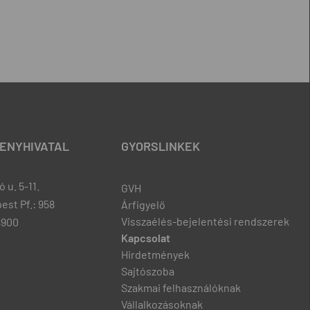
ENYHIVATAL
GYORSLINKEK
 u. 5-11.
GVH
est Pf.: 958
Árfigyelő
Visszaélés-bejelentési rendszerek
8900
Kapcsolat
Hirdetmények
Sajtószoba
Szakmai felhasználóknak
Vállalkozásoknak