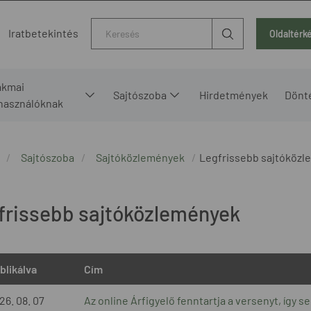
Kereső
Iratbetekintés
Oldaltérk
akmai
Sajtószoba
Hirdetmények
Dönt
lhasználóknak
Sajtószoba
Sajtóközlemények
Legfrissebb sajtóköz
frissebb sajtóközlemények
blikálva
Cím
26. 08. 07
Az online Árfigyelő fenntartja a versenyt, így s