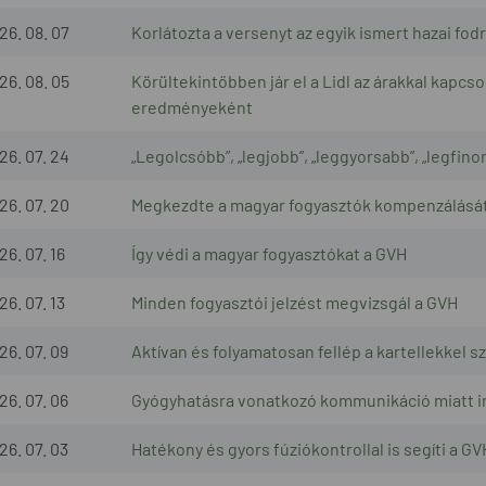
26. 08. 07
Korlátozta a versenyt az egyik ismert hazai fod
26. 08. 05
Körültekintőbben jár el a Lidl az árakkal kapc
eredményeként
26. 07. 24
„Legolcsóbb”, „legjobb”, „leggyorsabb”, „legfino
26. 07. 20
Megkezdte a magyar fogyasztók kompenzálásá
26. 07. 16
Így védi a magyar fogyasztókat a GVH
26. 07. 13
Minden fogyasztói jelzést megvizsgál a GVH
26. 07. 09
Aktívan és folyamatosan fellép a kartellekkel 
26. 07. 06
Gyógyhatásra vonatkozó kommunikáció miatt ind
26. 07. 03
Hatékony és gyors fúziókontrollal is segíti a 