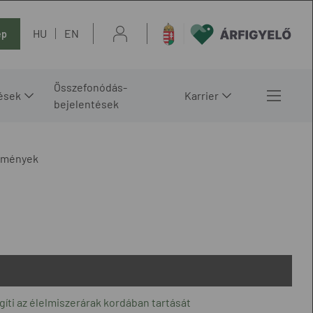
HU
EN
ép
Összefonódás-
ések
Karrier
bejelentések
lemények
egíti az élelmiszerárak kordában tartását