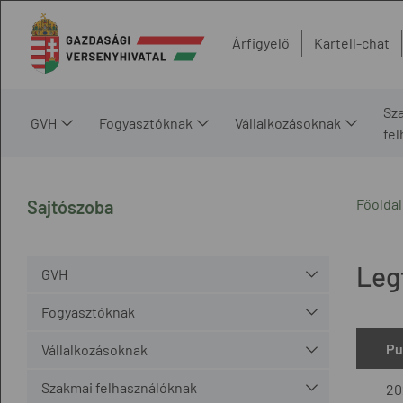
Árfigyelő
Kartell-chat
Sz
GVH
Fogyasztóknak
Vállalkozásoknak
fe
Főoldal
Sajtószoba
Leg
GVH
Fogyasztóknak
Pu
Vállalkozásoknak
Szakmai felhasználóknak
20