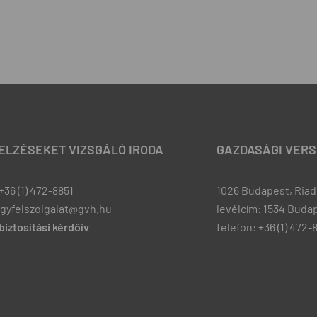
JELZÉSEKET VIZSGÁLÓ IRODA
GAZDASÁGI VERS
+36 (1) 472-8851
1026 Budapest, Riadó
ugyfelszolgalat@gvh.hu
levélcím: 1534 Budap
iztosítási kérdőív
telefon: +36 (1) 472-