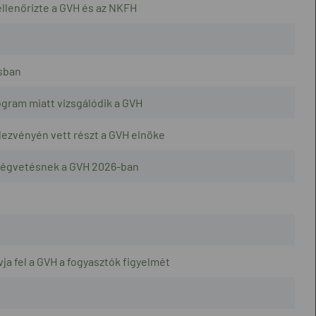
llenőrizte a GVH és az NKFH
zsban
ogram miatt vizsgálódik a GVH
ezvényén vett részt a GVH elnöke
öltségvetésnek a GVH 2026-ban
ja fel a GVH a fogyasztók figyelmét