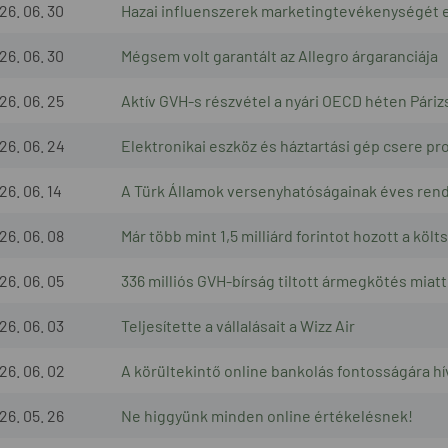
26. 06. 30
Hazai influenszerek marketingtevékenységét e
26. 06. 30
Mégsem volt garantált az Allegro árgaranciája
26. 06. 25
Aktív GVH-s részvétel a nyári OECD héten Pári
26. 06. 24
Elektronikai eszköz és háztartási gép csere pr
26. 06. 14
A Türk Államok versenyhatóságainak éves rend
26. 06. 08
Már több mint 1,5 milliárd forintot hozott a k
26. 06. 05
336 milliós GVH-bírság tiltott ármegkötés miatt
26. 06. 03
Teljesítette a vállalásait a Wizz Air
26. 06. 02
A körültekintő online bankolás fontosságára hív
26. 05. 26
Ne higgyünk minden online értékelésnek!