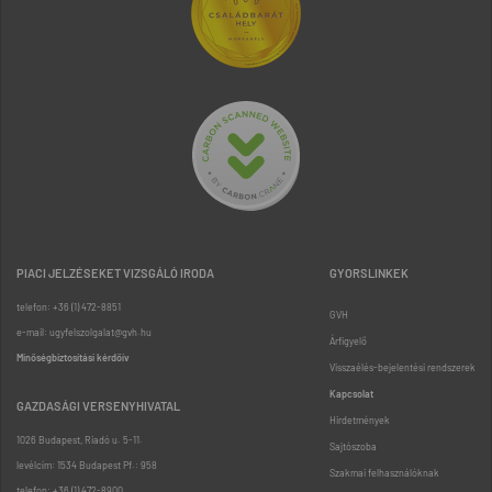
PIACI JELZÉSEKET VIZSGÁLÓ IRODA
GYORSLINKEK
telefon: +36 (1) 472-8851
GVH
e-mail: ugyfelszolgalat@gvh.hu
Árfigyelő
Minőségbiztosítási kérdőív
Visszaélés-bejelentési rendszerek
Kapcsolat
GAZDASÁGI VERSENYHIVATAL
Hirdetmények
1026 Budapest, Riadó u. 5-11.
Sajtószoba
levélcím: 1534 Budapest Pf.: 958
Szakmai felhasználóknak
telefon: +36 (1) 472-8900