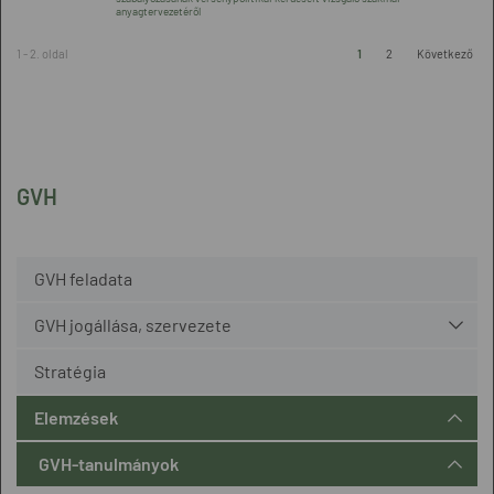
anyagtervezetéről
1 - 2. oldal
1
2
Következő
GVH
GVH feladata
GVH jogállása, szervezete
Stratégia
Elemzések
GVH-tanulmányok