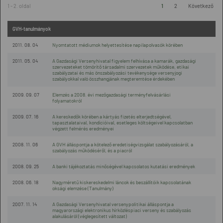
1 - 2. oldal
1
2
Következő
GVH-tanulmányok
2011. 08. 04
Nyomtatott médiumok helyettesítése napilapolvasók körében
2011. 05. 04
A Gazdasági Versenyhivatal figyelem felhívása a kamarák, gazdasági
szervezeteket tömörítő társadalmi szervezetek működése, etikai
szabályzatai és más önszabályozási tevékenysége versenyjogi
szabályokkal való összhangjának megteremtése érdekében
2009. 09. 07
Elemzés a 2008. évi mezőgazdasági terményfelvásárlási
folyamatokról
2009. 07. 16
A kereskedők körében a kártyás fizetés elterjedtségével,
tapasztalataival, kondícióival, esetleges költségeivel kapcsolatban
végzett felmérés eredményei
2008. 11. 06
A GVH álláspontja a kötelező eredetiségvizsgálat szabályozásáról, a
szabályozás működéséről, és a piacról
2008. 09. 25
A banki tájékoztatás minőségével kapcsolatos kutatási eredmények
2008. 06. 18
Nagyméretű kiskereskedelmi láncok és beszállítóik kapcsolatának
oksági elemzése (Tanulmány)
2007. 11. 14
A Gazdasági Versenyhivatal versenypolitikai álláspontja a
magyarországi elektronikus hírközléspiaci verseny és szabályozás
alakulásáról (véglegesített változat)