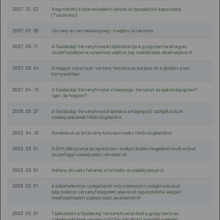
2007. 10. 03
Nagyméretű kiskereskedelmi láncok és beszállítóik kapcsolata
(Tanulmány)
2007. 07. 30
Verseny és termelékenység - irodalmi áttekintés
2007. 06. 17
A Gazdasági Versenyhivatal tájékoztatója a gyógyszertárak egyes
összefonódásaira vonatkozó sajátos jogi szabályozás alkalmazásáról
2007. 05. 04
A magyar cukoripari verseny helyzete az európai és a globális piaci
környezetben
2007. 04. 13
A Gazdasági Versenyhivatal vitaanyaga: Versenyt az egészségügyben?
Igen, de hogyan!?
2005. 05. 27
A Gazdasági Versenyhivatal ajánlása a közjegyzői szolgáltatások
szabályozásának felülvizsgálatára
2003. 04. 10
Gondolatok az ártörvény koncepcionális felülvizsgálatához
2003. 03. 01
A GVH álláspontja az agrárpiaci rendtartásban megjelenő vevői erővel
összefüggő szabályozási tervezetről
2003. 02. 01
Néhány aktuális felvetés a hírközlés árszabályozásáról
2003. 02. 01
A kábeltelevíziós szolgáltatók műsorjelelosztó szolgáltatásával
kapcsolatos versenyfelügyeleti eljárások tapasztalatai alapján
megfogalmazott szabályozási javaslatokról
2003. 02. 01
Tájékoztató a Gazdasági Versenyhivatal által a gyógyszerpiac
szabályozásának versenypolitikai kérdéseit vizsgáló szakmai