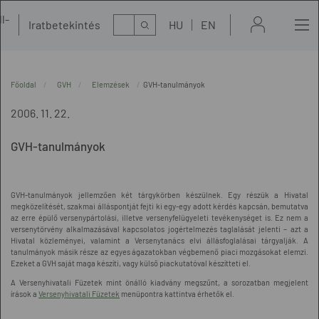
l-
Kereső
Iratbetekintés
HU
EN
t
Főoldal
GVH
Elemzések
GVH-tanulmányok
2006. 11. 22.
GVH-tanulmányok
GVH-tanulmányok jellemzően két tárgykörben készülnek. Egy részük a Hivatal
megközelítését, szakmai álláspontját fejti ki egy-egy adott kérdés kapcsán, bemutatva
az erre épülő versenypártolási, illetve versenyfelügyeleti tevékenységet is. Ez nem a
versenytörvény alkalmazásával kapcsolatos jogértelmezés taglalását jelenti – azt a
Hivatal közleményei, valamint a Versenytanács elvi állásfoglalásai tárgyalják. A
tanulmányok másik része az egyes ágazatokban végbemenő piaci mozgásokat elemzi.
Ezeket a GVH saját maga készíti, vagy külső piackutatóval készítteti el.
A Versenyhivatali Füzetek mint önálló kiadvány megszűnt, a sorozatban megjelent
írások a
Versenyhivatali Füzetek
menüpontra kattintva érhetők el.