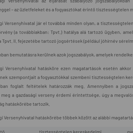
gi Versenyhivatal az eljárását szabályozó jogszabályokban 
éggel – az üzletfeleket és a fogyasztókat érintő tisztességtelen
i Versenyhivatal jár el továbbá minden olyan, a tisztességtelen
törvény (a továbbiakban: Tpvt.) hatálya alá tartozó ügyben, am
 Tpvt. II. fejezetébe tartozó jogsértések (például jóhírnév sérelme,
kban bemutatásra kerülnek azok jogszabályok, amelyek rendelke
gi Versenyhivatal hatásköre ezen magatartások esetén akkor 
nnek szempontjait a fogyasztókkal szembeni tisztességtelen keres
aiban foglalt feltételek határozzák meg. Amennyiben a jogsz
ó meg a gazdasági verseny érdemi érintettsége, úgy a megvalós
g hatáskörébe tartozik.
i Versenyhivatal hatáskörébe többek között az alábbi magatartá
rtő
tisztességtelen kereskedelmi
gy