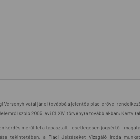
i Versenyhivatal jár el továbbá a jelentős piaci erővel rendelke
elemről szóló 2005. évi CLXIV. törvény (a továbbiakban: Kertv.) a
 kérdés merül fel a tapasztalt – esetlegesen jogsértő – magata
tása tekintetében, a Piaci Jelzéseket Vizsgáló Iroda munkat