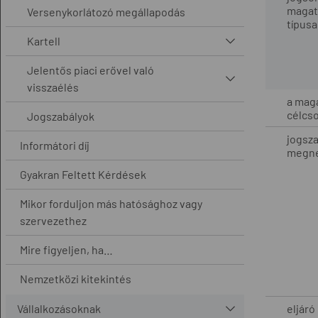
magat
Versenykorlátozó megállapodás
típusa
Kartell
Jelentős piaci erővel való
visszaélés
a mag
célcso
Jogszabályok
jogsza
Informátori díj
megn
Gyakran Feltett Kérdések
Mikor forduljon más hatósághoz vagy
szervezethez
Mire figyeljen, ha…
Nemzetközi kitekintés
Vállalkozásoknak
eljáró