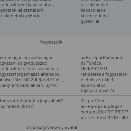
gédeszközzel kapcsolatos,
és reklámmal
gyasztókkal szembeni
kapcsolatos
reskedelmi gyakorlat
kereskedelmi
gyakorlat
fogyasztók
biztonságos és gazdaságos
az Európai Parlament
ógyszer- és gyógyászati
és Tanács
gédeszköz-ellátás, valamint a
1169/2011/EU
ógyszerforgalmazás általános
rendelete a fogyasztók
bályairól szóló 2006. évi XCVIII.
élelmiszerekkel
rvény (a továbbiakban: Gyftv.)
kapcsolatos
tájékoztatásáról
ttps://net.jogtar.hu/jogszabaly?
(https://eur-
cid=a0600098.tv)
lex.europa.eu/legal-
content/HU/TXT/PDF/?
uri=CELEX:32011R1169)
Gazdasági Versenyhivatal