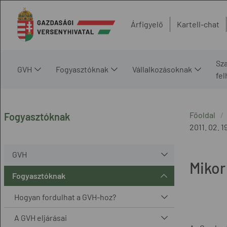
Árfigyelő
Kartell-chat
Sz
GVH
Fogyasztóknak
Vállalkozásoknak
fe
Főoldal
Fogyasztóknak
2011. 02. 19
GVH
Mikor
Fogyasztóknak
Hogyan fordulhat a GVH-hoz?
A GVH eljárásai