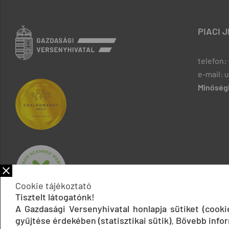
PIACI 
telefon: 
e-mail: 
Minőségb
Cookie tájékoztató
Tisztelt látogatónk!
A Gazdasági Versenyhivatal honlapja sütiket (cook
gyűjtése érdekében (statisztikai sütik). Bővebb infor