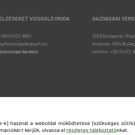
JELZÉSEKET VIZSGÁLÓ IRODA
GAZDASÁGI VERS
+36 (1) 472-8851
1026 Budapest, Riadó
ugyfelszolgalat@gvh.hu
levélcím: 1534 Budap
iztosítási kérdőív
telefon: +36 (1) 472-
ie-k) használ a weboldal működtetése (szükséges sütik)
mációkért kérjük, olvassa el
részletes tájékoztató
nkat.