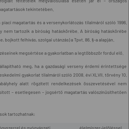
foglalt feltételek megvalósulása esetén jár el – országos
 magatartások tekintetében.
 piaci magatartás és a versenykorlátozás tilalmáról szóló 1996.
ely nem tartozik a bíróság hatáskörébe. A bíróság hatáskörébe
 bojkott felhívás, szolgai utánzás) a Tpvt. 86. §-a alapján.
zéseinek megsértése a gyakorlatban a legtöbbször fordul elő.
állapítható meg, ha a gazdasági verseny érdemi érintettsége
kedelmi gyakorlat tilalmáról szóló 2008. évi XLVII. törvény 10.
abályhely alatt rögzített rendelkezések összevetésével nem
ított – esetlegesen – jogsértő magatartás valószínűsíthetően
sok tartozhatnak:
ógyszerrel és gyógyászati
élelmiszer-jelöléssel