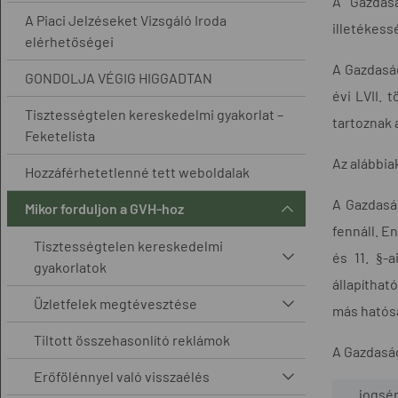
A Gazdasá
A Piaci Jelzéseket Vizsgáló Iroda
illetékess
elérhetőségei
A Gazdaság
GONDOLJA VÉGIG HIGGADTAN
évi LVII. 
Tisztességtelen kereskedelmi gyakorlat –
tartoznak a
Feketelista
Az alábbia
Hozzáférhetetlenné tett weboldalak
A Gazdasá
Mikor forduljon a GVH-hoz
fennáll. E
Tisztességtelen kereskedelmi
és 11. §-
gyakorlatok
állapíthat
Üzletfelek megtévesztése
más hatósá
Tiltott összehasonlító reklámok
A Gazdaság
Erőfölénnyel való visszaélés
jogsé