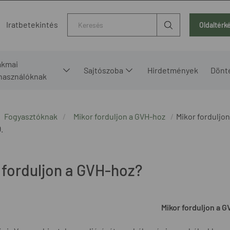
Kereső
Iratbetekintés
Oldaltérk
akmai
Sajtószoba
Hirdetmények
Dönt
lhasználóknak
Fogyasztóknak
Mikor forduljon a GVH-hoz
Mikor forduljo
.
 forduljon a GVH-hoz?
Mikor forduljon a 