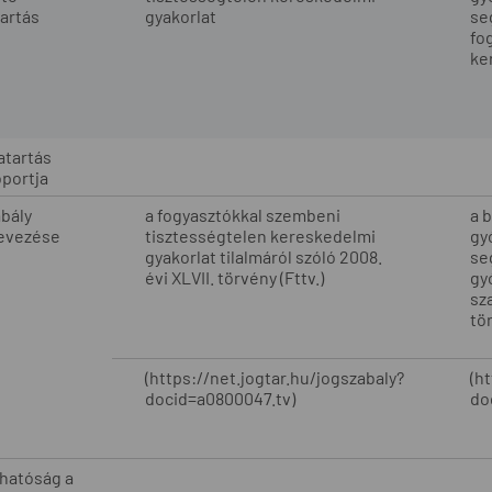
artás
gyakorlat
se
fo
ke
atartás
portja
bály
a fogyasztókkal szembeni
a 
evezése
tisztességtelen kereskedelmi
gy
gyakorlat tilalmáról szóló 2008.
se
évi XLVII. törvény (Fttv.)
gy
sza
tö
(https://net.jogtar.hu/jogszabaly?
(h
docid=a0800047.tv)
do
 hatóság a