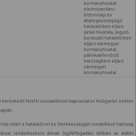
kormányhivatal
élelmiszerlánc-
biztonsági és
állategészségügyi
hatáskörben eljáró
járási hivatala, jegyző,
borászati hatáskörben
eljáró vármegyei
kormányhivatal,
pálinkaellenőrző
hatóságként eljáró
vármegyei
kormányhivatal
ző kereskedő feletti visszaéléssel kapcsolatos felügyelet esetén
lapján.
rtás miatt a hatáskörrel és illetékességgel rendelkező hatóság
ársai rendelkezésre állnak ügyfélfogadási időben az alábbi