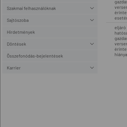
gazda
verse
Szakmai felhasználóknak
érint
eseté
Sajtószoba
eljáró
Hirdetmények
hatósá
gazda
verse
Döntések
érint
hiány
Összefonódás-bejelentések
Karrier