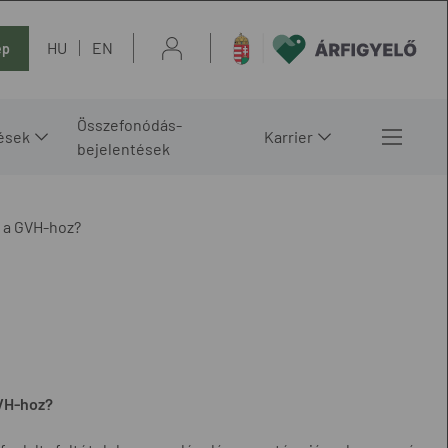
HU
EN
ép
Összefonódás-
ések
Karrier
bejelentések
n a GVH-hoz?
GVH-hoz?