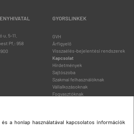
ENYHIVATAL
GYORSLINKEK
 u. 5-11.
GVH
est Pf.: 958
Árfigyelő
Visszaélés-bejelentési rendszerek
8900
Kapcsolat
Hirdetmények
Sajtószoba
Szakmai felhasználóknak
Vállalkozásoknak
Fogyasztóknak
Podcast
 és a honlap használatával kapcsolatos információk