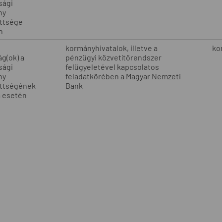
sági
ny
ettsége
n
kormányhivatalok, illetve a
ko
g(ok) a
pénzügyi közvetítőrendszer
sági
felügyeletével kapcsolatos
ny
feladatkörében a Magyar Nemzeti
ettségének
Bank
a esetén