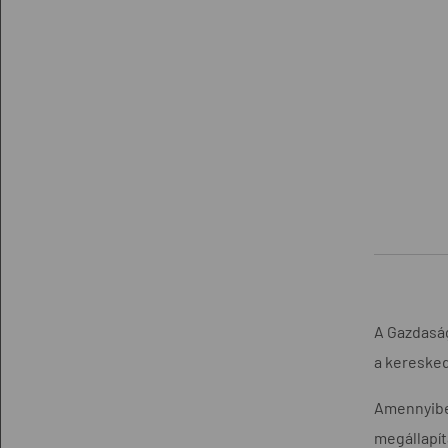
A Gazdaság
a keresked
Amennyiben
megállapí