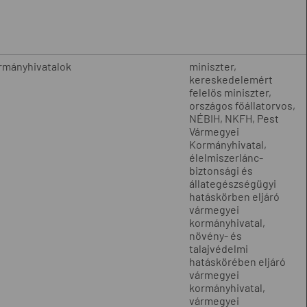
rmányhivatalok
miniszter,
kereskedelemért
felelős miniszter,
országos főállatorvos,
NÉBIH, NKFH, Pest
Vármegyei
Kormányhivatal,
élelmiszerlánc-
biztonsági és
állategészségügyi
hatáskörben eljáró
vármegyei
kormányhivatal,
növény- és
talajvédelmi
hatáskörében eljáró
vármegyei
kormányhivatal,
vármegyei