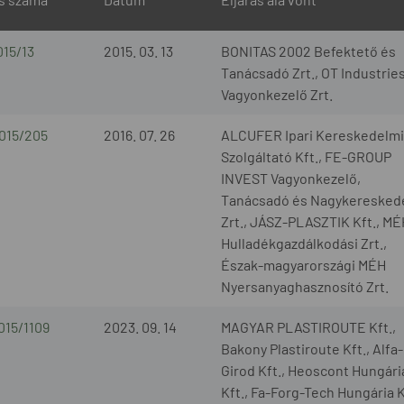
015/13
2015. 03. 13
BONITAS 2002 Befektető és
Tanácsadó Zrt., OT Industrie
Vagyonkezelő Zrt.
2015/205
2016. 07. 26
ALCUFER Ipari Kereskedelmi
Szolgáltató Kft., FE-GROUP
INVEST Vagyonkezelő,
Tanácsadó és Nagykeresked
Zrt., JÁSZ-PLASZTIK Kft., MÉ
Hulladékgazdálkodási Zrt.,
Észak-magyarországi MÉH
Nyersanyaghasznosító Zrt.
015/1109
2023. 09. 14
MAGYAR PLASTIROUTE Kft.,
Bakony Plastiroute Kft., Alfa-
Girod Kft., Heoscont Hungári
Kft., Fa-Forg-Tech Hungária K