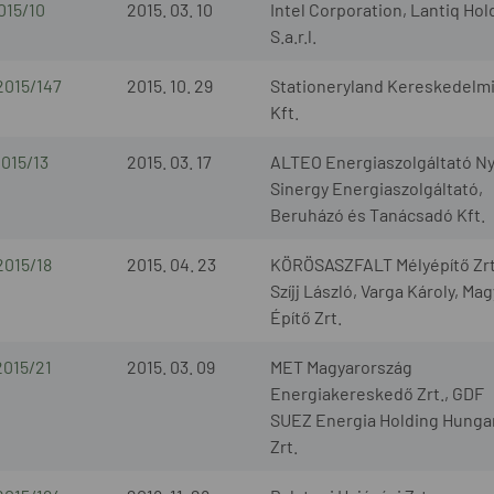
015/10
2015. 03. 10
Intel Corporation, Lantiq Ho
S.a.r.l.
2015/147
2015. 10. 29
Stationeryland Kereskedelm
Kft.
2015/13
2015. 03. 17
ALTEO Energiaszolgáltató Nyr
Sinergy Energiaszolgáltató,
Beruházó és Tanácsadó Kft.
2015/18
2015. 04. 23
KÖRÖSASZFALT Mélyépítő Zrt
Szíjj László, Varga Károly, Ma
Építő Zrt.
2015/21
2015. 03. 09
MET Magyarország
Energiakereskedő Zrt., GDF
SUEZ Energia Holding Hunga
Zrt.