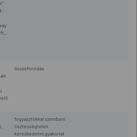
K”
d-
oway
ft.,
összefonódás
ált
ú
melő
fogyasztókkal szembeni
t.
tisztességtelen
kereskedelmi gyakorlat