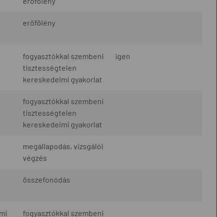
erőfölény
erőfölény
fogyasztókkal szembeni
igen
tisztességtelen
kereskedelmi gyakorlat
fogyasztókkal szembeni
tisztességtelen
kereskedelmi gyakorlat
megállapodás, vizsgálói
végzés
összefonódás
mi
fogyasztókkal szembeni