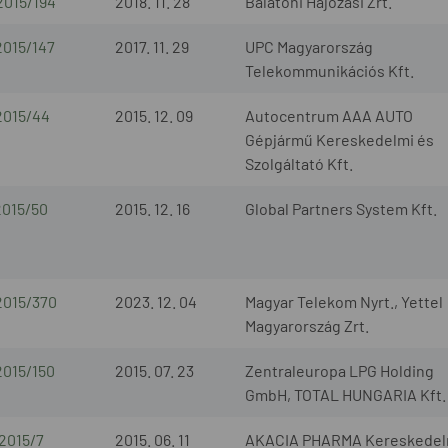
2015/194
2018. 11. 28
Balatoni Hajózási Zrt.
2015/147
2017. 11. 29
UPC Magyarország
Telekommunikációs Kft.
2015/44
2015. 12. 09
Autocentrum AAA AUTO
Gépjármű Kereskedelmi és
Szolgáltató Kft.
2015/50
2015. 12. 16
Global Partners System Kft.
2015/370
2023. 12. 04
Magyar Telekom Nyrt., Yettel
Magyarország Zrt.
2015/150
2015. 07. 23
Zentraleuropa LPG Holding
GmbH, TOTAL HUNGARIA Kft.
2015/7
2015. 06. 11
AKACIA PHARMA Kereskedel