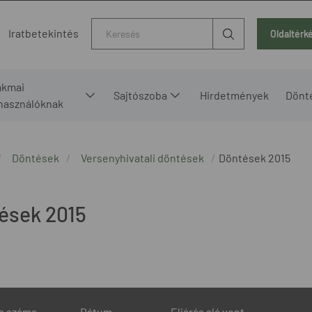
Kereső
Iratbetekintés
Oldaltérk
akmai
Sajtószoba
Hirdetmények
Dönt
lhasználóknak
Döntések
Versenyhivatali döntések
Döntések 2015
ések 2015
s száma
Dátum
Eljárás alá vont