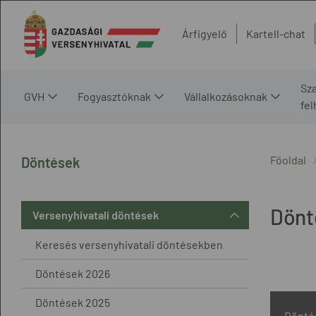
Árfigyelő
Kartell-chat
Sz
GVH
Fogyasztóknak
Vállalkozásoknak
fe
Főoldal
Döntések
Dönt
Versenyhivatali döntések
Keresés versenyhivatali döntésekben
Döntések 2026
Döntések 2025
Dönté