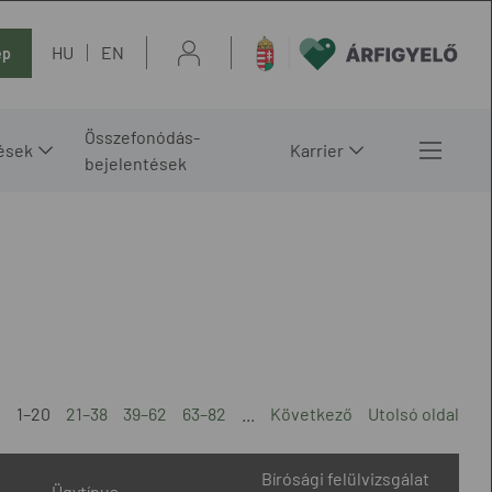
HU
EN
ép
Összefonódás-
ések
Karrier
bejelentések
1–20
21–38
39–62
63–82
...
Következő
Utolsó oldal
Bírósági felülvizsgálat
Ügytípus