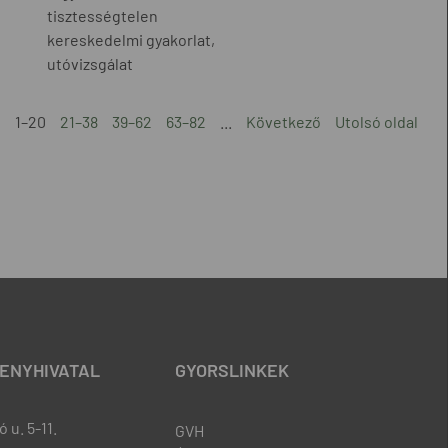
tisztességtelen
kereskedelmi gyakorlat,
utóvizsgálat
1–20
21–38
39–62
63–82
...
Következő
Utolsó oldal
ENYHIVATAL
GYORSLINKEK
 u. 5-11.
GVH