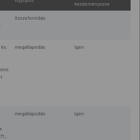
kezdeményezve
összefonódás
s
 és
megállapodás
igen
elmi
H
megállapodás
igen
a
ft.,