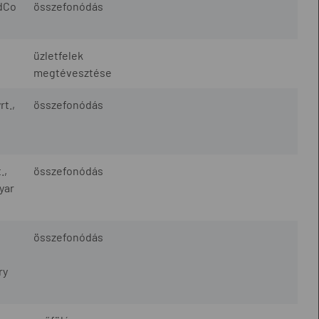
ldCo
összefonódás
i
üzletfelek
megtévesztése
t.,
összefonódás
.,
összefonódás
gyar
összefonódás
ry