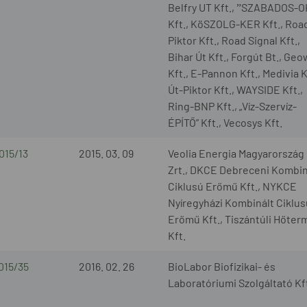
Belfry UT Kft., ˮSZABADOS-O
Kft., KöSZOLG-KER Kft., Roa
Piktor Kft., Road Signal Kft.,
Bihar Út Kft., Forgút Bt., Ge
Kft., E-Pannon Kft., Medivia K
Út-Piktor Kft., WAYSIDE Kft.,
Ring-BNP Kft., „Víz-Szervíz-
ÉPÍTŐ” Kft., Vecosys Kft.
015/13
2015. 03. 09
Veolia Energia Magyarország
Zrt., DKCE Debreceni Kombin
Ciklusú Erőmű Kft., NYKCE
Nyíregyházi Kombinált Ciklus
Erőmű Kft., Tiszántúli Hőter
Kft.
015/35
2016. 02. 26
BioLabor Biofizikai- és
Laboratóriumi Szolgáltató Kf