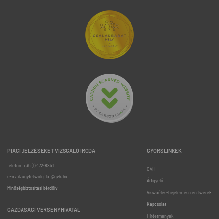
PIACI JELZÉSEKET VIZSGÁLÓ IRODA
GYORSLINKEK
telefon: +36 (1) 472-8851
GVH
e-mail: ugyfelszolgalat@gvh.hu
Árfigyelő
Minőségbiztosítási kérdőív
Visszaélés-bejelentési rendszerek
Kapcsolat
GAZDASÁGI VERSENYHIVATAL
Hirdetmények