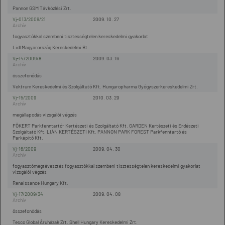
Pannon GSM Távközlési Zrt.
Vj-013/2009/21
2009. 10. 27
fogyasztókkal szembeni tisztességtelen kereskedelmi gyakorlat
Lidl Magyarország Kereskedelmi Bt.
Vj-14/2009/8
2009. 03. 16
összefonódás
Vektrum Kereskedelmi és Szolgáltató Kft. Hungaropharma Gyógyszerkereskedelmi Zrt.
Vj-15/2009
2010. 03. 29
megállapodás vizsgálói végzés
FŐKERT Parkfenntartó- Kertészeti és Szolgáltató Kft. GARDEN Kertészeti és Erdészeti
Szolgáltató Kft. LIÁN KERTÉSZETI Kft. PANNON PARK FOREST Parkfenntartó és
Parképítő Kft.
Vj-16/2009
2009. 04. 30
fogyasztómegtévesztés fogyasztókkal szembeni tisztességtelen kereskedelmi gyakorlat
vizsgálói végzés
Renaissance Hungary Kft.
Vj-17/2009/34
2009. 04. 08
összefonódás
Tesco Global Áruházak Zrt. Shell Hungary Kereskedelmi Zrt.