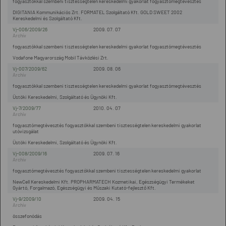
fogyasztókkal szembeni tisztességtelen kereskedelmi gyakorlat fogyasztómegtévesztés
DIGITANIA Kommunikációs Zrt. FORMATEL Szolgáltató Kft. GOLD SWEET 2002
Kereskedelmi és Szolgáltató Kft.
Vj-006/2009/26
2009. 07. 07
fogyasztókkal szembeni tisztességtelen kereskedelmi gyakorlat fogyasztómegtévesztés
Vodafone Magyarország Mobil Távközlési Zrt.
Vj-007/2009/62
2009. 08. 06
fogyasztókkal szembeni tisztességtelen kereskedelmi gyakorlat fogyasztómegtévesztés
Üstöki Kereskedelmi, Szolgáltató és Ügynöki Kft.
Vj-7/2009/77
2010. 04. 07
fogyasztómegtévesztés fogyasztókkal szembeni tisztességtelen kereskedelmi gyakorlat
utóvizsgálat
Üstöki Kereskedelmi, Szolgáltató és Ügynöki Kft.
Vj-008/2009/16
2009. 07. 16
fogyasztómegtévesztés fogyasztókkal szembeni tisztességtelen kereskedelmi gyakorlat
NewCell Kereskedelmi Kft. PROPHARMATECH Kozmetikai, Egészségügyi Termékeket
Gyártó, Forgalmazó, Egészségügyi és Műszaki Kutató-fejlesztő Kft.
Vj-9/2009/10
2009. 04. 15
összefonódás