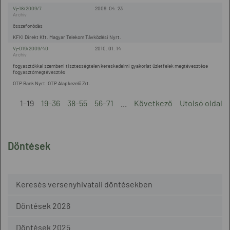
Vj-18/2009/7
2009. 04. 23
összefonódás
KFKI Direkt Kft. Magyar Telekom Távközlési Nyrt.
Vj-019/2009/40
2010. 01. 14
fogyasztókkal szembeni tisztességtelen kereskedelmi gyakorlat üzletfelek megtévesztése
fogyasztómegtévesztés
OTP Bank Nyrt. OTP Alapkezelő Zrt.
1–19
19–36
38–55
56–71
...
Következő
Utolsó oldal
Döntések
Keresés versenyhivatali döntésekben
Döntések 2026
Döntések 2025