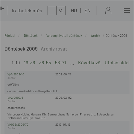
l-
Kereső
Iratbetekintés
HU
EN
t
Főoldal
Döntések
Versenyhivatali döntések
Archív
Döntések 2009
Döntések 2009
1–19
19–36
38–55
56–71
...
Következő
Utolsó oldal
Vj-1/2009/10
2009. 06. 15
erőfölény
Jécsai Kereskedelmi és Szolgáltató Kft.
Vj-2/2009/5
2009. 02. 02
összefonódás
Visiocorp Holding Hungary Kft. Samvardhana Motherson Finance Ltd. & Associates
Motherson Sumi Systems Ltd.
Vj-003/2009/70
2010. 01. 13