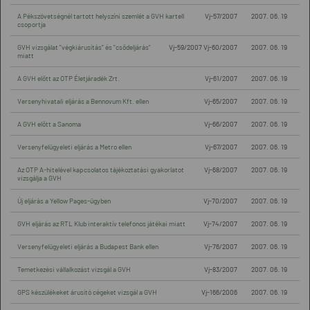
A Pékszövetségnél tartott helyszíni szemlét a GVH kartell
Vj-57/2007
2007. 06. 19
csoportja
GVH vizsgálat "végkiárusítás" és "csődeljárás"
Vj-59/2007 Vj-60/2007
2007. 06. 19
miatt
A GVH előtt az OTP Életjáradék Zrt.
Vj-61/2007
2007. 06. 19
Versenyhivatali eljárás a Bennovum Kft. ellen
Vj-65/2007
2007. 06. 19
A GVH előtt a Sanoma
Vj-66/2007
2007. 06. 19
Versenyfelügyeleti eljárás a Metro ellen
Vj-67/2007
2007. 06. 19
Az OTP A-hitelével kapcsolatos tájékoztatási gyakorlatot
Vj-68/2007
2007. 06. 19
vizsgálja a GVH
Új eljárás a Yellow Pages-ügyben
Vj-70/2007
2007. 06. 19
GVH eljárás az RTL Klub interaktív telefonos játékai miatt
Vj-74/2007
2007. 06. 19
Versenyfelügyeleti eljárás a Budapest Bank ellen
Vj-76/2007
2007. 06. 19
Temetkezési vállalkozást vizsgál a GVH
Vj-83/2007
2007. 06. 19
GPS készülékeket árusító cégeket vizsgál a GVH
Vj-166/2006
2007. 06. 19