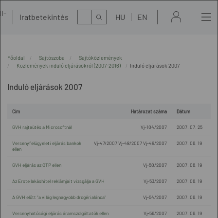
l-
Kereső
Iratbetekintés
HU
EN
t
Főoldal
Sajtószoba
Sajtóközlemények
Közlemények induló eljárásokról (2007-2016)
Induló eljárások 2007
Induló eljárások 2007
Cím
Határozat száma
Dátum
GVH rajtaütés a Microsoftnál
Vj-104/2007
2007. 07. 25
Versenyfelügyeleti eljárás bankok
Vj-47/2007 Vj-48/2007 Vj-49/2007
2007. 06. 19
ellen
GVH eljárás az OTP ellen
Vj-50/2007
2007. 06. 19
Az Erste lakáshitel reklámjait vizsgálja a GVH
Vj-53/2007
2007. 06. 19
A GVH előtt "a világ legnagyobb drogérialánca"
Vj-54/2007
2007. 06. 19
Versenyhatósági eljárás áramszolgáltatók ellen
Vj-56/2007
2007. 06. 19