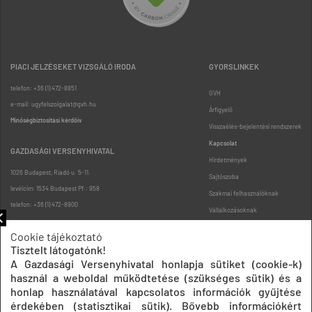
PIACI JELZÉSEKET VIZSGÁLÓ IRODA
GYORSLINKEK
telefon: +36 (1) 472-8851
GVH
e-mail: ugyfelszolgalat@gvh.hu
Árfigyelő
Minőségbiztosítási kérdőív
Visszaélés-bejelentési rendszerek
Kapcsolat
GAZDASÁGI VERSENYHIVATAL
Hirdetmények
1026 Budapest, Riadó u. 5-11.
Sajtószoba
levélcím: 1534 Budapest Pf.: 958
Szakmai felhasználóknak
telefon: +36 (1) 472-8900
Vállalkozásoknak
Fogyasztóknak
Cookie tájékoztató
Podcast
Tisztelt látogatónk!
Oldaltérkép
A Gazdasági Versenyhivatal honlapja sütiket (cookie-k)
használ a weboldal működtetése (szükséges sütik) és a
honlap használatával kapcsolatos információk gyűjtése
érdekében (statisztikai sütik). Bővebb információkért