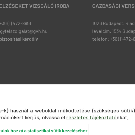
JELZÉSEKET VIZSGÁLÓ IRODA
GAZDASÁGI VERS
+36 (1) 472-8851
1026 Budapest, Riadó
ugyfelszolgalat@gvh.hu
levélcím: 1534 Budap
iztosítási kérdőív
telefon: +36 (1) 472-
ie-k) használ a weboldal működtetése (szükséges sütik)
mációkért kérjük, olvassa el
részletes tájékoztató
nkat.
ulok hozzá a statisztikai sütik kezeléséhez