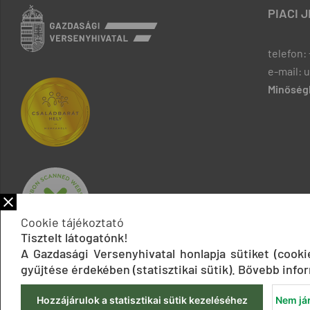
PIACI 
telefon: 
e-mail: 
Minőségb
Cookie tájékoztató
Tisztelt látogatónk!
A Gazdasági Versenyhivatal honlapja sütiket (cook
gyűjtése érdekében (statisztikai sütik). Bővebb infor
Hozzájárulok a statisztikai sütik kezeléséhez
Nem jár