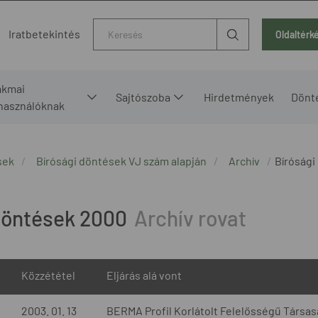
Kereső
Iratbetekintés
Oldaltérk
akmai
Sajtószoba
Hirdetmények
Dönt
lhasználóknak
sek
Bírósági döntések VJ szám alapján
Archív
Bírósági
döntések 2000
Közzététel
Eljárás alá vont
2003. 01. 13
BERMA Profil Korlátolt Felelősségű Társa