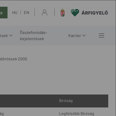
HU
EN
ép
Összefonódás-
ések
Karrier
bejelentések
 döntések 2000
Bíróság
ság
Legfelsőbb Bíróság