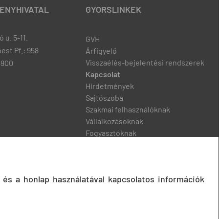
ENYHIVATAL
GYORSLINKEK
 u. 5-11.
GVH
est Pf.: 958
Árfigyelő
Visszaélés-bejelentési rendszerek
8900
Kapcsolat
Hirdetmények
Sajtószoba
Szakmai felhasználóknak
Vállalkozásoknak
Fogyasztóknak
Podcast
 és a honlap használatával kapcsolatos információk