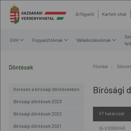
Árfigyelő
Kartell-chat
Sz
GVH
Fogyasztóknak
Vállalkozásoknak
fe
Főoldal
Dönté
Döntések
Bírósági 
Keresés a bírósági döntésekben
Bírósági döntések 2023
VT határozat
Bírósági döntések 2022
Bírósági döntések 2021
Vj-1/2000/45