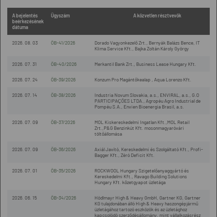
A bejelentés
Ügyszám
A közvetlen résztvevők
beérkezésének
dátuma
2026. 08. 03
ÖB-41/2026
Dorado Vagyonkezelő Zrt., Bernyák Balázs Bence, IT
Klima Service Kft., Bajka Zoltán Károly György
2026. 07. 31
ÖB-40/2026
Merkantil Bank Zrt., Business Lease Hungary Kft.
2026. 07. 24
ÖB-39/2026
Konzum Pro Magántőkealap , Aqua Lorenzo Kft.
2026. 07. 14
ÖB-38/2026
Industria Novum Slovakia, a.s., ENVIRAL, a.s., G.O
PARTICIPAÇÕES LTDA., Agropéu Agro Industrial de
Pompéu S.A., Envien Bioenergia Brasil, a.s.
2026. 07. 09
ÖB-37/2026
MOL Kiskereskedelmi Ingatlan Kft.,MOL Retail
Zrt.,P&G Benzinkút Kft. mosonmagyaróvári
töltőállomása
2026. 07. 09
ÖB-36/2026
Axiál Javító, Kereskedelmi és Szolgáltató Kft., Profi-
Bagger Kft., Zéró Deficit Kft.
2026. 07. 01
ÖB-35/2026
ROCKWOOL Hungary Szigetelőanyaggyártó és
Kereskedelmi Kft., Ravago Building Solutions
Hungary Kft. kőzetgyapot üzletága
2026. 06. 15
ÖB-34/2026
Hödlmayr High & Heavy GmbH, Gartner KG, Gartner
KG tulajdonában álló High & Heavy haszongépjármű
üzletágához tartozó eszközök és az üzletághoz
kapcsolódó szerződésállomány, mint vállalkozásrész