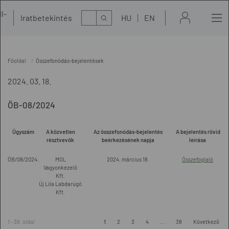
l-
Kereső
Iratbetekintés
HU
EN
t
Főoldal
Összefonódás-bejelentések
2024. 03. 18.
ÖB-08/2024
Ügyszám
A közvetlen
Az összefonódás-bejelentés
A bejelentés rövid
résztvevők
beérkezésének napja
leírása
ÖB/08/2024.
MOL
2024. március 18.
Összefoglaló
Vagyonkezelő
Kft.
Új Lila Labdarúgó
Kft.
1 - 38. oldal
1
2
3
4
...
38
Következő