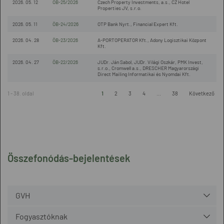
2026. 05. 12
ÖB-25/2026
Czech Property Investments, a.s., CZ Hotel
Properties JV, s.r.o.
2026. 05. 11
ÖB-24/2026
OTP Bank Nyrt., Financial Expert Kft.
2026. 04. 28
ÖB-23/2026
A-PORTOPERATOR Kft., Adony Logisztikai Központ
Kft.
2026. 04. 27
ÖB-22/2026
JUDr. Ján Sabol, JUDr. Világi Oszkár, PMK Invest,
s.r.o., Cromwell a.s., DRESCHER Magyarországi
Direct Mailing Informatikai és Nyomdai Kft.
1 - 38. oldal
1
2
3
4
...
38
Következő
Összefonódás-bejelentések
GVH
Fogyasztóknak