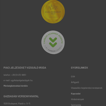
PIACI JELZÉSEKET VIZSGÁLÓ IRODA
GYORSLINKEK
telefon: +36 (1) 472-8851
GVH
e-mail: ugyfelszolgalat@gvh.hu
Árfigyelő
Minőségbiztosítási kérdőív
Visszaélés-bejelentési rendszerek
Kapcsolat
GAZDASÁGI VERSENYHIVATAL
Hirdetmények
1026 Budapest, Riadó u. 5-11.
Sajtószoba