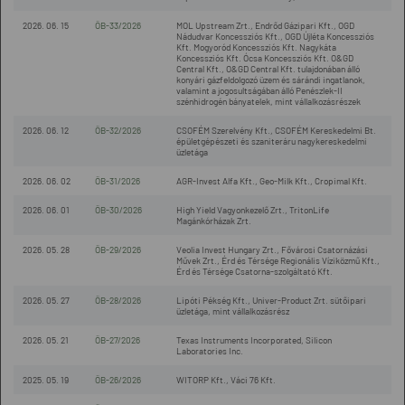
2026. 06. 15
ÖB-33/2026
MOL Upstream Zrt., Endrőd Gázipari Kft., OGD
Nádudvar Koncessziós Kft., OGD Újléta Koncessziós
Kft. Mogyoród Koncessziós Kft. Nagykáta
Koncessziós Kft. Ócsa Koncessziós Kft. O&GD
Central Kft., O&GD Central Kft. tulajdonában álló
konyári gázfeldolgozó üzem és sárándi ingatlanok,
valamint a jogosultságában álló Penészlek-II
szénhidrogén bányatelek, mint vállalkozásrészek
2026. 06. 12
ÖB-32/2026
CSOFÉM Szerelvény Kft., CSOFÉM Kereskedelmi Bt.
épületgépészeti és szaniteráru nagykereskedelmi
üzletága
2026. 06. 02
ÖB-31/2026
AGR-Invest Alfa Kft., Geo-Milk Kft., Cropimal Kft.
2026. 06. 01
ÖB-30/2026
High Yield Vagyonkezelő Zrt., TritonLife
Magánkórházak Zrt.
2026. 05. 28
ÖB-29/2026
Veolia Invest Hungary Zrt., Fővárosi Csatornázási
Művek Zrt., Érd és Térsége Regionális Víziközmű Kft.,
Érd és Térsége Csatorna-szolgáltató Kft.
2026. 05. 27
ÖB-28/2026
Lipóti Pékség Kft., Univer-Product Zrt. sütőipari
üzletága, mint vállalkozásrész
2026. 05. 21
ÖB-27/2026
Texas Instruments Incorporated, Silicon
Laboratories Inc.
2025. 05. 19
ÖB-26/2026
WITORP Kft., Váci 76 Kft.