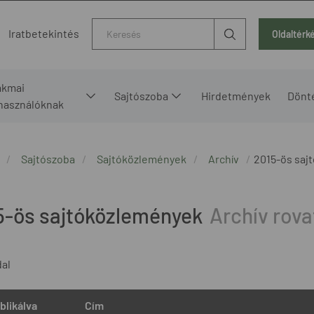
Kereső
Iratbetekintés
Oldaltérk
akmai
Sajtószoba
Hirdetmények
Dönt
lhasználóknak
Sajtószoba
Sajtóközlemények
Archív
2015-ös saj
5-ös sajtóközlemények
dal
blikálva
Cím