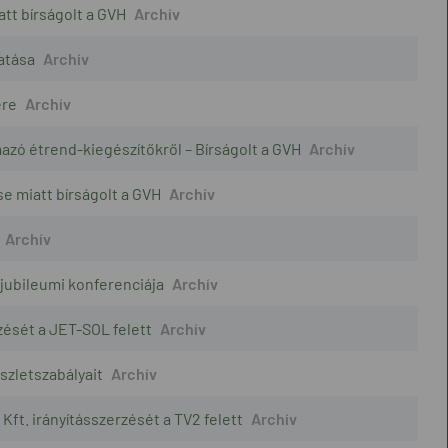
tt bírságolt a GVH
atása
ére
azó étrend-kiegészítőkről – Bírságolt a GVH
e miatt bírságolt a GVH
jubileumi konferenciája
ését a JET-SOL felett
szletszabályait
ft. irányításszerzését a TV2 felett