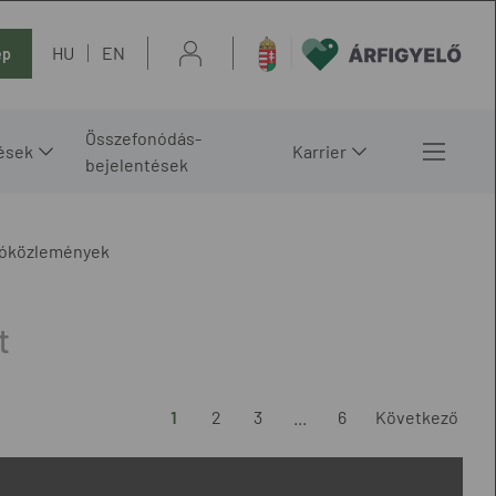
HU
EN
ép
Összefonódás-
ések
Karrier
bejelentések
tóközlemények
1
2
3
...
6
Következő