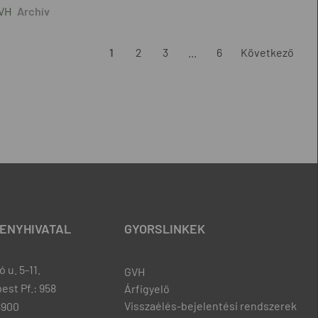
GVH
1
2
3
...
6
Következő
ENYHIVATAL
GYORSLINKEK
 u. 5-11.
GVH
est Pf.: 958
Árfigyelő
Visszaélés-bejelentési rendszerek
8900