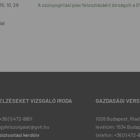
15. 10. 29
A szúnyogirtási piac felosztásáért bírságolt a 
dal
JELZÉSEKET VIZSGÁLÓ IRODA
GAZDASÁGI VERS
+36 (1) 472-8851
1026 Budapest, Riadó
ugyfelszolgalat@gvh.hu
levélcím: 1534 Budap
iztosítási kérdőív
telefon: +36 (1) 472-