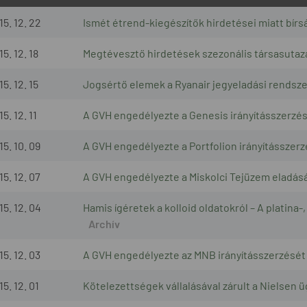
15. 12. 22
Ismét étrend-kiegészítők hirdetései miatt bírs
5. 12. 18
Megtévesztő hirdetések szezonális társasutaz
5. 12. 15
Jogsértő elemek a Ryanair jegyeladási rendsz
5. 12. 11
A GVH engedélyezte a Genesis irányításszerzésé
15. 10. 09
A GVH engedélyezte a Portfolion irányításszerzé
15. 12. 07
A GVH engedélyezte a Miskolci Tejüzem eladás
15. 12. 04
Hamis ígéretek a kolloid oldatokról – A platina-
15. 12. 03
A GVH engedélyezte az MNB irányításszerzését 
5. 12. 01
Kötelezettségek vállalásával zárult a Nielsen 