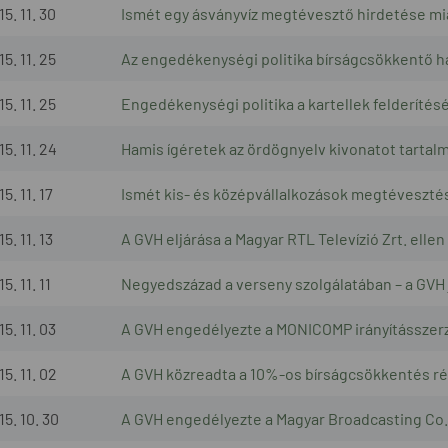
5. 11. 30
Ismét egy ásványvíz megtévesztő hirdetése mia
5. 11. 25
Az engedékenységi politika bírságcsökkentő h
5. 11. 25
Engedékenységi politika a kartellek felderítés
5. 11. 24
Hamis ígéretek az ördögnyelv kivonatot tartalm
5. 11. 17
Ismét kis- és középvállalkozások megtévesztés
5. 11. 13
A GVH eljárása a Magyar RTL Televízió Zrt. ellen
5. 11. 11
Negyedszázad a verseny szolgálatában – a GVH 
5. 11. 03
A GVH engedélyezte a MONICOMP irányításszerz
5. 11. 02
A GVH közreadta a 10%-os bírságcsökkentés ré
15. 10. 30
A GVH engedélyezte a Magyar Broadcasting Co. K