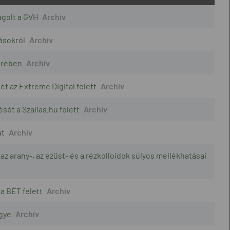
ágolt a GVH
ásokról
erében
t az Extreme Digital felett
sét a Szallas.hu felett
át
, az arany-, az ezüst- és a rézkolloidok súlyos mellékhatásai
a BÉT felett
ügye