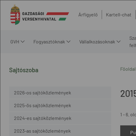
Árfigyelő
Kartell-chat
Sz
GVH
Fogyasztóknak
Vállalkozásoknak
fe
Főoldal
Sajtószoba
201
2026-os sajtóközlemények
2025-ös sajtóközlemények
1 - 6. ol
2024-es sajtóközlemények
2023-as sajtóközlemények
Pu