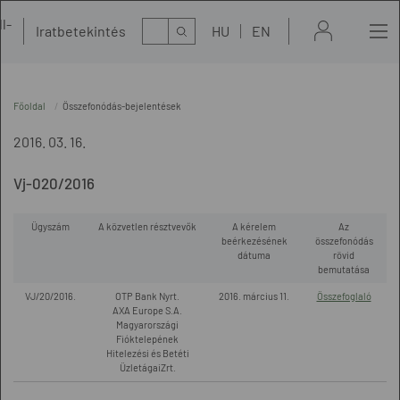
l-
Kereső
Iratbetekintés
HU
EN
t
Főoldal
Összefonódás-bejelentések
2016. 03. 16.
Vj-020/2016
Ügyszám
A közvetlen résztvevők
A kérelem
Az
beérkezésének
összefonódás
dátuma
rövid
bemutatása
VJ/20/2016.
OTP Bank Nyrt.
2016. március 11.
Összefoglaló
AXA Europe S.A.
Magyarországi
Fióktelepének
Hitelezési és Betéti
ÜzletágaiZrt.