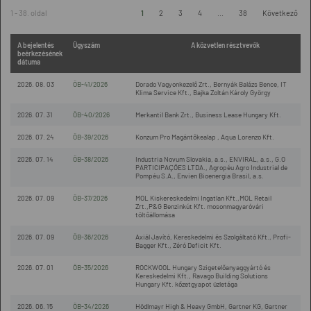
1 - 38. oldal
1
2
3
4
...
38
Következő
A bejelentés
Ügyszám
A közvetlen résztvevők
beérkezésének
dátuma
2026. 08. 03
ÖB-41/2026
Dorado Vagyonkezelő Zrt., Bernyák Balázs Bence, IT
Klima Service Kft., Bajka Zoltán Károly György
2026. 07. 31
ÖB-40/2026
Merkantil Bank Zrt., Business Lease Hungary Kft.
2026. 07. 24
ÖB-39/2026
Konzum Pro Magántőkealap , Aqua Lorenzo Kft.
2026. 07. 14
ÖB-38/2026
Industria Novum Slovakia, a.s., ENVIRAL, a.s., G.O
PARTICIPAÇÕES LTDA., Agropéu Agro Industrial de
Pompéu S.A., Envien Bioenergia Brasil, a.s.
2026. 07. 09
ÖB-37/2026
MOL Kiskereskedelmi Ingatlan Kft.,MOL Retail
Zrt.,P&G Benzinkút Kft. mosonmagyaróvári
töltőállomása
2026. 07. 09
ÖB-36/2026
Axiál Javító, Kereskedelmi és Szolgáltató Kft., Profi-
Bagger Kft., Zéró Deficit Kft.
2026. 07. 01
ÖB-35/2026
ROCKWOOL Hungary Szigetelőanyaggyártó és
Kereskedelmi Kft., Ravago Building Solutions
Hungary Kft. kőzetgyapot üzletága
2026. 06. 15
ÖB-34/2026
Hödlmayr High & Heavy GmbH, Gartner KG, Gartner