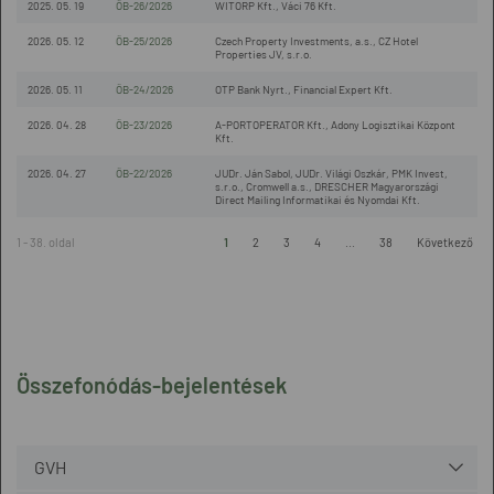
2025. 05. 19
ÖB-26/2026
WITORP Kft., Váci 76 Kft.
2026. 05. 12
ÖB-25/2026
Czech Property Investments, a.s., CZ Hotel
Properties JV, s.r.o.
2026. 05. 11
ÖB-24/2026
OTP Bank Nyrt., Financial Expert Kft.
2026. 04. 28
ÖB-23/2026
A-PORTOPERATOR Kft., Adony Logisztikai Központ
Kft.
2026. 04. 27
ÖB-22/2026
JUDr. Ján Sabol, JUDr. Világi Oszkár, PMK Invest,
s.r.o., Cromwell a.s., DRESCHER Magyarországi
Direct Mailing Informatikai és Nyomdai Kft.
1 - 38. oldal
1
2
3
4
...
38
Következő
Összefonódás-bejelentések
GVH