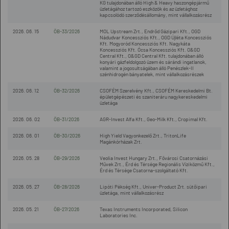
KG tulajdonában álló High & Heavy haszongépjármű
üzletágához tartozó eszközök és az üzletághoz
kapcsolódó szerződésállomány, mint vállalkozásrész
2026. 06. 15
ÖB-33/2026
MOL Upstream Zrt., Endrőd Gázipari Kft., OGD
Nádudvar Koncessziós Kft., OGD Újléta Koncessziós
Kft. Mogyoród Koncessziós Kft. Nagykáta
Koncessziós Kft. Ócsa Koncessziós Kft. O&GD
Central Kft., O&GD Central Kft. tulajdonában álló
konyári gázfeldolgozó üzem és sárándi ingatlanok,
valamint a jogosultságában álló Penészlek-II
szénhidrogén bányatelek, mint vállalkozásrészek
2026. 06. 12
ÖB-32/2026
CSOFÉM Szerelvény Kft., CSOFÉM Kereskedelmi Bt.
épületgépészeti és szaniteráru nagykereskedelmi
üzletága
2026. 06. 02
ÖB-31/2026
AGR-Invest Alfa Kft., Geo-Milk Kft., Cropimal Kft.
2026. 06. 01
ÖB-30/2026
High Yield Vagyonkezelő Zrt., TritonLife
Magánkórházak Zrt.
2026. 05. 28
ÖB-29/2026
Veolia Invest Hungary Zrt., Fővárosi Csatornázási
Művek Zrt., Érd és Térsége Regionális Víziközmű Kft.,
Érd és Térsége Csatorna-szolgáltató Kft.
2026. 05. 27
ÖB-28/2026
Lipóti Pékség Kft., Univer-Product Zrt. sütőipari
üzletága, mint vállalkozásrész
2026. 05. 21
ÖB-27/2026
Texas Instruments Incorporated, Silicon
Laboratories Inc.