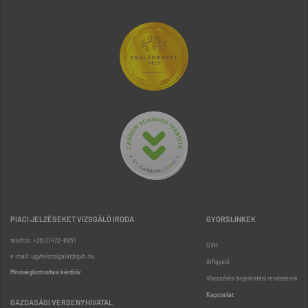
PIACI JELZÉSEKET VIZSGÁLÓ IRODA
GYORSLINKEK
telefon: +36 (1) 472-8851
GVH
e-mail: ugyfelszolgalat@gvh.hu
Árfigyelő
Minőségbiztosítási kérdőív
Visszaélés-bejelentési rendszerek
Kapcsolat
GAZDASÁGI VERSENYHIVATAL