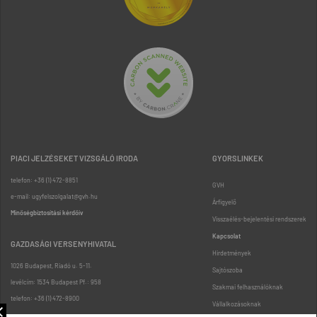
PIACI JELZÉSEKET VIZSGÁLÓ IRODA
GYORSLINKEK
telefon: +36 (1) 472-8851
GVH
e-mail: ugyfelszolgalat@gvh.hu
Árfigyelő
Minőségbiztosítási kérdőív
Visszaélés-bejelentési rendszerek
Kapcsolat
GAZDASÁGI VERSENYHIVATAL
Hirdetmények
1026 Budapest, Riadó u. 5-11.
Sajtószoba
levélcím: 1534 Budapest Pf.: 958
Szakmai felhasználóknak
telefon: +36 (1) 472-8900
Vállalkozásoknak