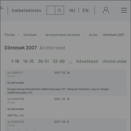
l-
Kereső
Iratbetekintés
HU
EN
t
Főoldal
Döntések
Versenyhivatali döntések
Archív
Döntések 2007
Döntések 2007
1–18
19–35
36–51
52–69
...
Következő
Utolsó oldal
Vj-1/2007/11
2007. 03. 29
összefonódás
Hungarocargo Nemzetközi Szállítmányozási Kft. Masped-Schenker Légi és Tengeri
Szállítmányozási Kft.
Vj-2/2007/36
2007. 02. 16
összefonódás
ABO MILL Zrt.
Vj-3/2007/43
2007. 05. 31