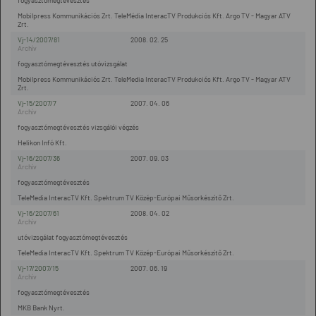
fogyasztómegtévesztés
Mobilpress Kommunikációs Zrt. TeleMédia InteracTV Produkciós Kft. Argo TV - Magyar ATV
Zrt.
Vj-14/2007/81
2008. 02. 25
fogyasztómegtévesztés utóvizsgálat
Mobilpress Kommunikációs Zrt. TeleMedia InteracTV Produkciós Kft. Argo TV - Magyar ATV
Zrt.
Vj-15/2007/7
2007. 04. 06
fogyasztómegtévesztés vizsgálói végzés
Helikon Infó Kft.
Vj-16/2007/36
2007. 09. 03
fogyasztómegtévesztés
TeleMedia InteracTV Kft. Spektrum TV Közép-Európai Műsorkészítő Zrt.
Vj-16/2007/61
2008. 04. 02
utóvizsgálat fogyasztómegtévesztés
TeleMedia InteracTV Kft. Spektrum TV Közép-Európai Műsorkészítő Zrt.
Vj-17/2007/15
2007. 06. 19
fogyasztómegtévesztés
MKB Bank Nyrt.