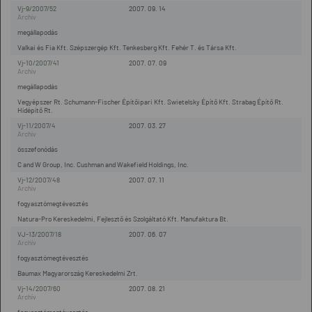
Vj-9/2007/52
2007. 09. 14
megállapodás
Valkai és Fia Kft. Szépszergép Kft. Tenkesberg Kft. Fehér T. és Társa Kft.
Vj-10/2007/41
2007. 07. 09
megállapodás
Vegyépszer Rt. Schumann-Fischer Építőipari Kft. Swietelsky Építő Kft. Strabag Építő Rt.
Hídépítő Rt.
Vj-11/2007/4
2007. 03. 27
összefonódás
C and W Group, Inc. Cushman and Wakefield Holdings, Inc.
Vj-12/2007/48
2007. 07. 11
fogyasztómegtévesztés
Natura-Pro Kereskedelmi, Fejlesztő és Szolgáltató Kft. Manufaktura Bt.
VJ-13/2007/18
2007. 06. 07
fogyasztómegtévesztés
Baumax Magyarország Kereskedelmi Zrt.
Vj-14/2007/60
2007. 08. 21