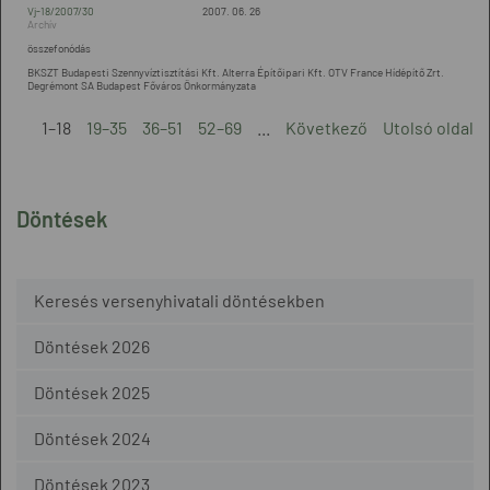
Vj-18/2007/30
2007. 06. 26
összefonódás
BKSZT Budapesti Szennyvíztisztítási Kft. Alterra Építőipari Kft. OTV France Hídépítő Zrt.
Degrémont SA Budapest Főváros Önkormányzata
1–18
19–35
36–51
52–69
...
Következő
Utolsó oldal
Döntések
Keresés versenyhivatali döntésekben
Döntések 2026
Döntések 2025
Döntések 2024
Döntések 2023