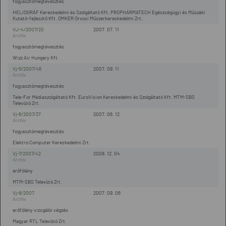
fogyasztómegtévesztés
HELIOGRÁF Kereskedelmi és Szolgáltató Kft. PROPHARMATECH Egészségügyi és Műszaki
Kutató-fejlesztő Kft. OMKER Orvosi Műszerkereskedelmi Zrt.
VJ-4/2007/20
2007. 07. 11
fogyasztómegtévesztés
Wizz Air Hungary Kft.
Vj-5/2007/46
2007. 09. 11
fogyasztómegtévesztés
Tele-For Médiaszolgáltató Kft. EuroVision Kereskedelmi és Szolgáltató Kft. MTM-SBS
Televízió Zrt.
Vj-6/2007/37
2007. 06. 12
fogyasztómegtévesztés
Elektro Computer Kereskedelmi Zrt.
Vj-7/2007/42
2008. 12. 04
erőfölény
MTM-SBS Televízió Zrt.
Vj-8/2007
2007. 09. 06
erőfölény vizsgálói végzés
Magyar RTL Televízió Zrt.