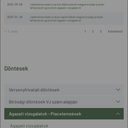
2023. 05. 08
Jelentéstervezet a tartós élelmiszerek magyarországi piacán
lefolytatott gyorsított ágazati vizsgálatról
2023. 04. 20
Jelentéstervezet a tej és tejtermékek magyarországi piacán
lefolytatott gyorsított ágazati vizsgálatról
1 - 3. oldal
1
2
3
Következő
Döntések
Versenyhivatali döntések
Bírósági döntések VJ szám alapján
Ágazati vizsgálatok - Piacelemzések
Ágazati vizsgálatok