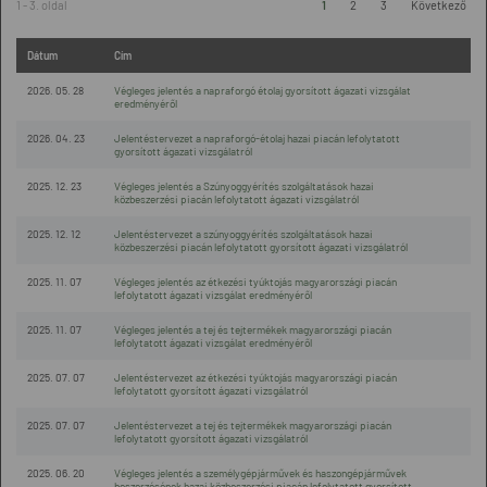
1 - 3. oldal
1
2
3
Következő
Dátum
Cím
2026. 05. 28
Végleges jelentés a napraforgó étolaj gyorsított ágazati vizsgálat
eredményéről
2026. 04. 23
Jelentéstervezet a napraforgó-étolaj hazai piacán lefolytatott
gyorsított ágazati vizsgálatról
2025. 12. 23
Végleges jelentés a Szúnyoggyérítés szolgáltatások hazai
közbeszerzési piacán lefolytatott ágazati vizsgálatról
2025. 12. 12
Jelentéstervezet a szúnyoggyérítés szolgáltatások hazai
közbeszerzési piacán lefolytatott gyorsított ágazati vizsgálatról
2025. 11. 07
Végleges jelentés az étkezési tyúktojás magyarországi piacán
lefolytatott ágazati vizsgálat eredményéről
2025. 11. 07
Végleges jelentés a tej és tejtermékek magyarországi piacán
lefolytatott ágazati vizsgálat eredményéről
2025. 07. 07
Jelentéstervezet az étkezési tyúktojás magyarországi piacán
lefolytatott gyorsított ágazati vizsgálatról
2025. 07. 07
Jelentéstervezet a tej és tejtermékek magyarországi piacán
lefolytatott gyorsított ágazati vizsgálatról
2025. 06. 20
Végleges jelentés a személygépjárművek és haszongépjárművek
beszerzésének hazai közbeszerzési piacán lefolytatott gyorsított