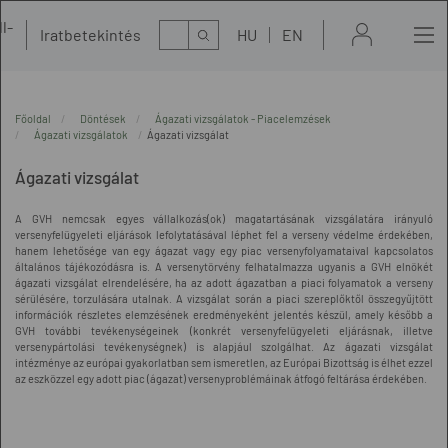
l-
Kereső
Iratbetekintés
HU
EN
t
Főoldal
Döntések
Ágazati vizsgálatok - Piacelemzések
Ágazati vizsgálatok
Ágazati vizsgálat
Ágazati vizsgálat
A GVH nemcsak egyes vállalkozás(ok) magatartásának vizsgálatára irányuló
versenyfelügyeleti eljárások lefolytatásával léphet fel a verseny védelme érdekében,
hanem lehetősége van egy ágazat vagy egy piac versenyfolyamataival kapcsolatos
általános tájékozódásra is. A versenytörvény felhatalmazza ugyanis a GVH elnökét
ágazati vizsgálat elrendelésére, ha az adott ágazatban a piaci folyamatok a verseny
sérülésére, torzulására utalnak. A vizsgálat során a piaci szereplőktől összegyűjtött
információk részletes elemzésének eredményeként jelentés készül, amely később a
GVH további tevékenységeinek (konkrét versenyfelügyeleti eljárásnak, illetve
versenypártolási tevékenységnek) is alapjául szolgálhat. Az ágazati vizsgálat
intézménye az európai gyakorlatban sem ismeretlen, az Európai Bizottság is élhet ezzel
az eszközzel egy adott piac (ágazat) versenyproblémáinak átfogó feltárása érdekében.