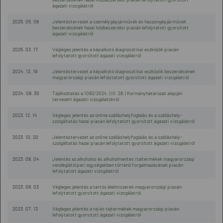
ágazati vizsgálatról
2025. 05. 08
Jelentéstervezet a személygépjárművek és haszongépjárművek
beszerzésének hazai közbeszerzési piacán lefolytatott gyorsított
ágazati vizsgálatról
2025. 03. 17
Végleges jelentés a képalkotó diagnosztikai eszközök piacán
lefolytatott gyorsított ágazati vizsgálatról
2024. 12. 19
Jelentéstervezet a képalkotó diagnosztikai eszközök beszerzésének
magyarországi piacán lefolytatott gyorsított ágazati vizsgálatról
2024. 08. 30
Tájékoztatás a 1082/2024. (III. 28.) Kormányhatározat alapján
tervezett ágazati vizsgálatokról
2023. 12. 14
Végleges jelentés az online szálláshelyfoglalás és a szálláshely-
szolgáltatás hazai piacán lefolytatott gyorsított ágazati vizsgálatról
2023. 10. 20
Jelentéstervezet az online szálláshelyfoglalás és a szálláshely-
szolgáltatás hazai piacán lefolytatott gyorsított ágazati vizsgálatról
2023. 08. 04
Jelentés az alkoholos és alkoholmentes italtermékek magyarországi
vendéglátóipari egységekben történő forgalmazásának piacán
lefolytatott ágazati vizsgálatról
2023. 08. 03
Végleges jelentés a tartós élelmiszerek magyarországi piacán
lefolytatott gyorsított ágazati vizsgálatról
2023. 07. 13
Végleges jelentés a tej és tejtermékek magyarországi piacán
lefolytatott gyorsított ágazati vizsgálatról