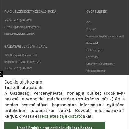
PIACI JELZÉSEKET VIZSGÁLÓ IRODA
GYORSLINKEK
telefon: +36 (1) 472-8851
GVH
e-mail: ugyfelszolgalat@gvh.hu
Árfigyelő
Minőségbiztosítási kérdőív
Visszaélés-bejelentési rendszerek
Kapcsolat
GAZDASÁGI VERSENYHIVATAL
Hirdetmények
1026 Budapest, Riadó u. 5-11.
Sajtószoba
levélcím: 1534 Budapest Pf.: 958
Szakmai felhasználóknak
telefon: +36 (1) 472-8900
Vállalkozásoknak
Fogyasztóknak
Cookie tájékoztató
Podcast
Tisztelt látogatónk!
Oldaltérkép
A Gazdasági Versenyhivatal honlapja sütiket (cookie-k)
használ a weboldal működtetése (szükséges sütik) és a
honlap használatával kapcsolatos információk gyűjtése
érdekében (statisztikai sütik). Bővebb információkért
kérjük, olvassa el
részletes tájékoztató
nkat.
Hozzájárulok a statisztikai sütik kezeléséhez