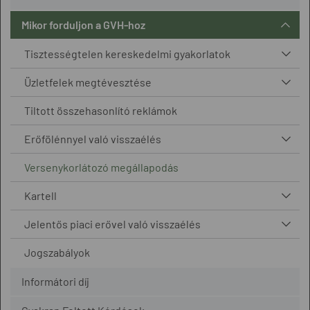
Mikor forduljon a GVH-hoz
Tisztességtelen kereskedelmi gyakorlatok
Üzletfelek megtévesztése
Tiltott összehasonlító reklámok
Erőfölénnyel való visszaélés
Versenykorlátozó megállapodás
Kartell
Jelentős piaci erővel való visszaélés
Jogszabályok
Informátori díj