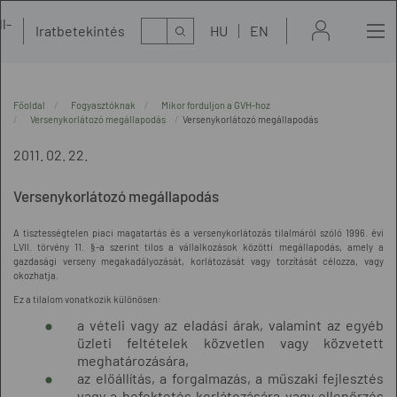
l-
Kereső
Iratbetekintés
HU
EN
t
Főoldal
Fogyasztóknak
Mikor forduljon a GVH-hoz
Versenykorlátozó megállapodás
Versenykorlátozó megállapodás
2011. 02. 22.
Versenykorlátozó megállapodás
A tisztességtelen piaci magatartás és a versenykorlátozás tilalmáról szóló 1996. évi
LVII. törvény 11. §-a szerint tilos a vállalkozások közötti megállapodás, amely a
gazdasági verseny megakadályozását, korlátozását vagy torzítását célozza, vagy
okozhatja.
Ez a tilalom vonatkozik különösen:
a vételi vagy az eladási árak, valamint az egyéb
üzleti feltételek közvetlen vagy közvetett
meghatározására,
az előállítás, a forgalmazás, a műszaki fejlesztés
vagy a befektetés korlátozására vagy ellenőrzés