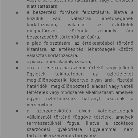
alatt tartására,
a beszerzési források felosztására, illetve a
közülük való választás lehetőségének
korlátozására, valamint az üzletfelek
meghatározott körének valamely áru
beszerzéséből történő kizárására,
a piac felosztására, az értékesítésből történő
kizárásra, az értékesítési lehetőségek közötti
választás korlátozására,
a piacra lépés akadályozására,
arra az esetre, ha azonos értékű vagy jellegű
ügyletek tekintetében az üzletfeleket
megkülönböztetik, ideértve olyan árak, fizetési
határidők, megkülönböztető eladási vagy vételi
feltételek vagy módszerek alkalmazását, amelyek
egyes üzletfeleknek hátrányt okoznak a
versenyben,
a szerződéskötés olyan kötelezettségek
vállalásától történő függővé tételére, amelyek
természetüknél fogva, illetve a szokásos
szerződési gyakorlatra figyelemmel nem
tartoznak a szerződés tárgyához.