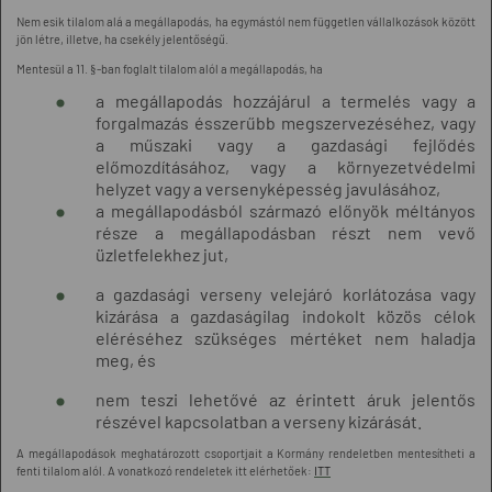
Nem esik tilalom alá a megállapodás, ha egymástól nem független vállalkozások között
jön létre, illetve, ha csekély jelentőségű.
Mentesül a 11. §-ban foglalt tilalom alól a megállapodás, ha
a megállapodás hozzájárul a termelés vagy a
forgalmazás ésszerűbb megszervezéséhez, vagy
a műszaki vagy a gazdasági fejlődés
előmozdításához, vagy a környezetvédelmi
helyzet vagy a versenyképesség javulásához,
a megállapodásból származó előnyök méltányos
része a megállapodásban részt nem vevő
üzletfelekhez jut,
a gazdasági verseny velejáró korlátozása vagy
kizárása a gazdaságilag indokolt közös célok
eléréséhez szükséges mértéket nem haladja
meg, és
nem teszi lehetővé az érintett áruk jelentős
részével kapcsolatban a verseny kizárását.
A megállapodások meghatározott csoportjait a Kormány rendeletben mentesítheti a
fenti tilalom alól. A vonatkozó rendeletek itt elérhetőek:
ITT