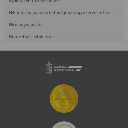
Gyakran Feltett Kérdések
Mikor forduljon más hatósághoz vagy szervezethez
Mire figyeljen, ha…
Nemzetközi kitekintés