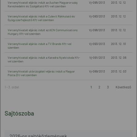
Versenyhivatali eljárás indult az Auchan Magyarország
Vj-095/2013
2013. 12. 12
Kereskedelmi és Szolgáltató Kft-vel szemben
Versenyhivatali eljárás indult a Culevit Rákkutató és
Vj-083/2013
2013. 12. 12
Gyógyszerfejlesztő Kft-vel szemben
Versenyhivatali eljárás indult az ACN Communications
Vj-096/2013
2013. 12. 12
Hungary Kft-vel szemben
Versenyhivatali eljárás indult a TV Brands Kft-vel
Vj-093/2013
2013. 12. 10
szemben
Versenyhivatali eljárás indult a Katedra Nyelviskola Kft-
Vj-091/2013
2013. 12. 06
vel szemben
Versenyhivatali utóvizsgálati eljárás indult a Magyar
Vj-089/2013
2013. 12. 03
Posta Zrt-vel szemben
1 - 3. oldal
1
2
3
Következő
Sajtószoba
2026-os sajtóközlemények