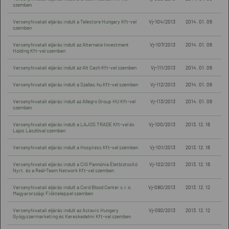
szemben
Versenyhivatali eljárás indult a Telestore Hungary Kft-vel
Vj-104/2013
2014. 01. 06
szemben
Versenyhivatali eljárás indult az Alternate Investment
Vj-107/2013
2014. 01. 06
Holding Kft-vel szemben
Versenyhivatali eljárás indult az Alt Cash Kft-vel szemben
Vj-111/2013
2014. 01. 06
Versenyhivatali eljárás indult a Szallas.hu Kft-vel szemben
Vj-112/2013
2014. 01. 06
Versenyhivatali eljárás indult az Allegro Group HU Kft-vel
Vj-113/2013
2014. 01. 06
szemben
Versenyhivatali eljárás indult a LAJOS TRADE Kft-vel és
Vj-100/2013
2013. 12. 16
Lajos Lászlóval szemben
Versenyhivatali eljárás indult a Hosptess Kft-vel szemben
Vj-101/2013
2013. 12. 16
Versenyhivatali eljárás indult a CIG Pannónia Életbiztosító
Vj-102/2013
2013. 12. 16
Nyrt. és a Reál-Team Network Kft-vel szemben
Versenyhivatali eljárás indult a Cord Blood Center s.r.o.
Vj-080/2013
2013. 12. 12
Magyarországi Fiókteleppel szemben
Versenyhivatali eljárás indult az Actavis Hungary
Vj-092/2013
2013. 12. 12
Gyógyszermarketing és Kereskedelmi Kft-vel szemben