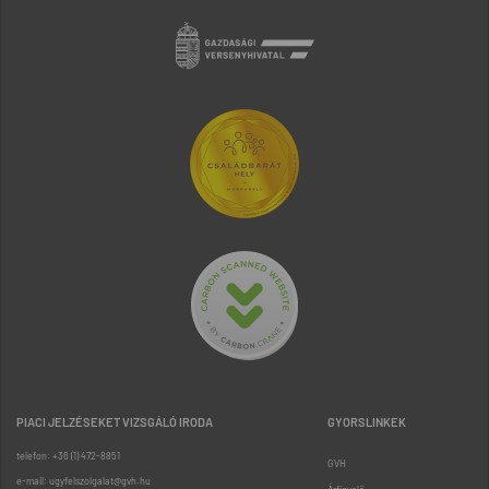
PIACI JELZÉSEKET VIZSGÁLÓ IRODA
GYORSLINKEK
telefon: +36 (1) 472-8851
GVH
e-mail: ugyfelszolgalat@gvh.hu