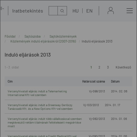
l-
Kereső
Iratbetekintés
HU
EN
t
Főoldal
Sajtószoba
Sajtóközlemények
Közlemények induló eljárásokról (2007-2016)
Induló eljárások 2013
Induló eljárások 2013
1 - 3. oldal
1
2
3
Következő
Cím
Határozat száma
Dátum
Versenyhivatali eljárás indult a Telemarketing
Vj-098/2013
2014. 02. 06
International Kft-vel szemben
Versenyhivatali eljárás indult a Greenway Gerlóczy
Vj-103/2013
2014. 01. 17
Tanácsadó Kft. és a New Options Kft-vel szemben
Versenyhivatali eljárás indult több vállalkozással szemben
Vj-082/2013
2014. 01. 06
megtévesztő reklám tilalmának feltételezett megsértése
miatt
Versenyhivatali eljárás indult a Credit Medical Kft-vel
Vj-090/2013
2014. 01. 06