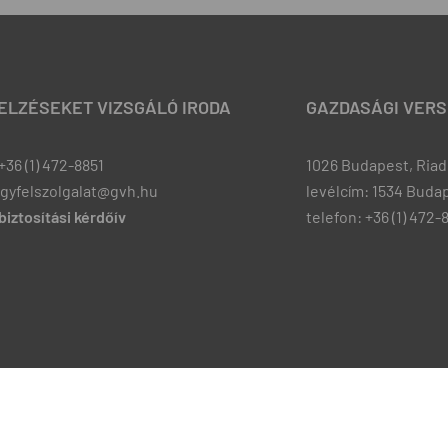
JELZÉSEKET VIZSGÁLÓ IRODA
GAZDASÁGI VERS
+36 (1) 472-8851
1026 Budapest, Riadó
ugyfelszolgalat@gvh.hu
levélcím: 1534 Budap
iztosítási kérdőív
telefon: +36 (1) 472-