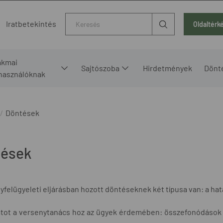
Kereső
Iratbetekintés
Oldaltérk
akmai
Sajtószoba
Hirdetmények
Dönt
lhasználóknak
Döntések
tések
yfelügyeleti eljárásban hozott döntéseknek két típusa van: a hat
tot a versenytanács hoz az ügyek érdemében: összefonódások e