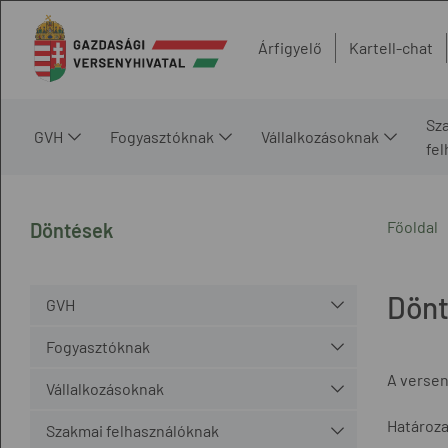
Árfigyelő
Kartell-chat
Sz
GVH
Fogyasztóknak
Vállalkozásoknak
fe
Főoldal
Döntések
Dön
GVH
Fogyasztóknak
A versen
Vállalkozásoknak
Határoza
Szakmai felhasználóknak