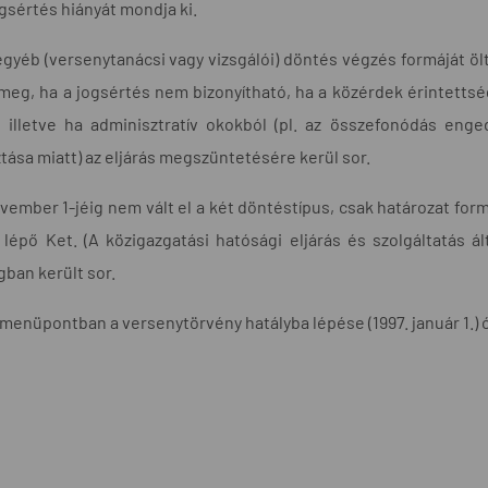
ogsértés hiányát mondja ki.
gyéb (versenytanácsi vagy vizsgálói) döntés végzés formáját ölt
a meg, ha a jogsértés nem bizonyítható, ha a közérdek érintetts
, illetve ha adminisztratív okokból (pl. az összefonódás eng
tása miatt) az eljárás megszüntetésére kerül sor.
vember 1-jéig nem vált el a két döntéstípus, csak határozat fo
 lépő Ket. (A közigazgatási hatósági eljárás és szolgáltatás ál
ban került sor.
menüpontban a versenytörvény hatályba lépése (1997. január 1.) ó