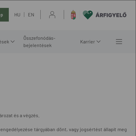
HU
EN
ép
Összefonódás-
ések
Karrier
bejelentések
ározat és a végzés.
ngedélyezése tárgyában dönt, vagy jogsértést állapít meg