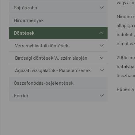
vagy a j
Sajtószoba
Minden e
Hirdetmények
állapítj
Döntések
indokolt
elmulasz
Versenyhivatali döntések
2005. no
Bírósági döntések VJ szám alapján
hatályba
Ágazati vizsgálatok - Piacelemzések
összhang
Összefonódás-bejelentések
Ebben a 
Karrier