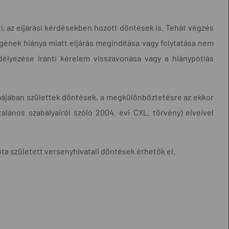
i, az eljárási kérdésekben hozott döntések is. Tehát végzés
égének hiánya miatt eljárás megindítása vagy folytatása nem
edélyezése iránti kérelem visszavonása vagy a hiánypótlás
rmájában születtek döntések, a megkülönböztetésre az ekkor
talános szabályairól szóló 2004. évi CXL. törvény) elveivel
ta született versenyhivatali döntések érhetők el.