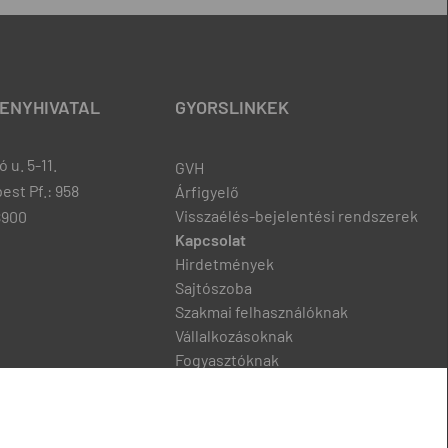
ENYHIVATAL
GYORSLINKEK
 u. 5-11.
GVH
est Pf.: 958
Árfigyelő
Visszaélés-bejelentési rendszerek
8900
Kapcsolat
Hirdetmények
Sajtószoba
Szakmai felhasználóknak
Vállalkozásoknak
Fogyasztóknak
Podcast