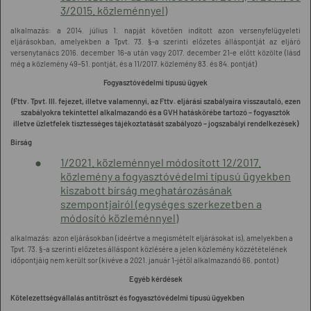
3/2015. közleménnyel)
alkalmazás: a 2014. július 1. napját követően indított azon versenyfelügyeleti
eljárásokban, amelyekben a Tpvt. 73. §-a szerinti előzetes álláspontját az eljáró
versenytanács 2016. december 16-a után vagy 2017. december 21-e előtt közölte (lásd
még a közlemény 49–51. pontját, és a 11/2017. közlemény 83. és 84. pontját)
Fogyasztóvédelmi típusú ügyek
(Fttv. Tpvt. III. fejezet, illetve valamennyi, az Fttv. eljárási szabályaira visszautaló, ezen
szabályokra tekintettel alkalmazandó és a GVH hatáskörébe tartozó – fogyasztók
illetve üzletfelek tisztességes tájékoztatását szabályozó – jogszabályi rendelkezések)
Bírság
1/2021. közleménnyel módosított 12/2017.
közlemény a fogyasztóvédelmi típusú ügyekben
kiszabott bírság meghatározásának
szempontjairól (egységes szerkezetben a
módosító közleménnyel)
alkalmazás: azon eljárásokban (ideértve a megismételt eljárásokat is), amelyekben a
Tpvt. 73. §-a szerinti előzetes álláspont közlésére a jelen közlemény közzétételének
időpontjáig nem került sor (kivéve a 2021. január 1-jétől alkalmazandó 66. pontot)
Egyéb kérdések
Kötelezettségvállalás antitröszt és fogyasztóvédelmi típusú ügyekben