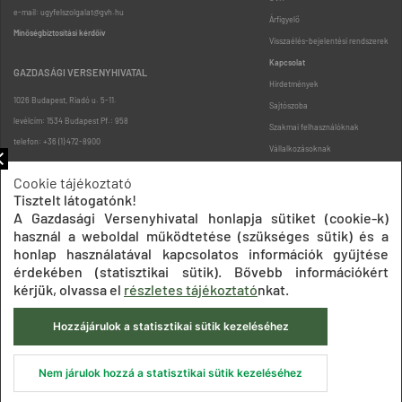
e-mail: ugyfelszolgalat@gvh.hu
Árfigyelő
Minőségbiztosítási kérdőív
Visszaélés-bejelentési rendszerek
Kapcsolat
GAZDASÁGI VERSENYHIVATAL
Hirdetmények
1026 Budapest, Riadó u. 5-11.
Sajtószoba
levélcím: 1534 Budapest Pf.: 958
Szakmai felhasználóknak
telefon: +36 (1) 472-8900
Vállalkozásoknak
Fogyasztóknak
Cookie tájékoztató
Podcast
Tisztelt látogatónk!
Oldaltérkép
A Gazdasági Versenyhivatal honlapja sütiket (cookie-k)
használ a weboldal működtetése (szükséges sütik) és a
honlap használatával kapcsolatos információk gyűjtése
érdekében (statisztikai sütik). Bővebb információkért
kérjük, olvassa el
részletes tájékoztató
nkat.
Hozzájárulok a statisztikai sütik kezeléséhez
Impresszum
Adatkezelési tájékoztatók
Akadálymentesítési nyilatkozat
Közadatkereső
Süti beállítások
ÁSZF
Nem járulok hozzá a statisztikai sütik kezeléséhez
© 2020 Gazdasági Versenyhivatal