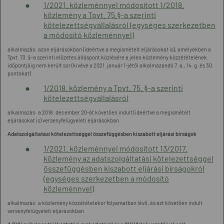
1/2021. közleménnyel módosított 1/2018.
közlemény a Tpvt. 75.§-a szerinti
kötelezettségvállalásról (egységes szerkezetben
a módosító közleménnyel)
alkalmazás: azon eljárásokban (ideértve a megismételt eljárásokat is), amelyekben a
Tpvt. 73. §-a szerinti előzetes álláspont közlésére a jelen közlemény közzétételének
időpontjáig nem került sor (kivéve a 2021. január 1-jétől alkalmazandó 7. a., 14. g. és 30.
pontokat)
1/2018. közlemény a Tpvt. 75. §-a szerinti
kötelezettségvállalásról
alkalmazás: a 2018. december 20-át követően indult (ideértve a megismételt
eljárásokat is) versenyfelügyeleti eljárásokban
Adatszolgáltatási kötelezettséggel összefüggésben kiszabott eljárási bírságok
1/2021. közleménnyel módosított 13/2017.
közlemény az adatszolgáltatási kötelezettséggel
összefüggésben kiszabott eljárási bírságokról
(egységes szerkezetben a módosító
közleménnyel)
alkalmazás: a közlemény közzétételekor folyamatban lévő, és ezt követően indult
versenyfelügyeleti eljárásokban