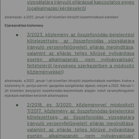
vizsgálatára irányuló eljárással kapcsolatos egyes
jogalkalmazási kérdésekről
alkalmazás: a 2022. január 1-jét követően létrejött összefonódások esetében
Eljárásindítási közlemény
3/2023. közlemény az összefonódás-bejelentési
kötelezettség, az összefonódás vizsgálatára
irányuló versenyfelügyeleti eljárás megindítása,
valamint az eljárás teljes körűvé nyilvánítása
esetén alkalmazandó „nem nyilvánvalóság”
feltételéről (egységes szerkezetben a módosító
közleményekkel)
alkalmazás: a 2023. január 1-jét követően létrejött összefonódások esetében, kivéve a
közlemény 14. pontja szerinti igazgatási szolgáltatási díjakat, melyek a 2023. február 1-
jét követően benyújtott összefonódás-bejelentések alapján indult versenyfelügyeleti
eljárások esetében kerülnek alkalmazásra
2/2018. és 3/2020. közleménnyel módosított
7/2017. közlemény az összefonódás-bejelentési
kötelezettség, az összefonódás vizsgálatára
irányuló versenyfelügyeleti eljárás megindítása,
valamint az eljárás teljes körűvé nyilvánítása
esetén alkalmazandó „nem nyilvánvalóság”