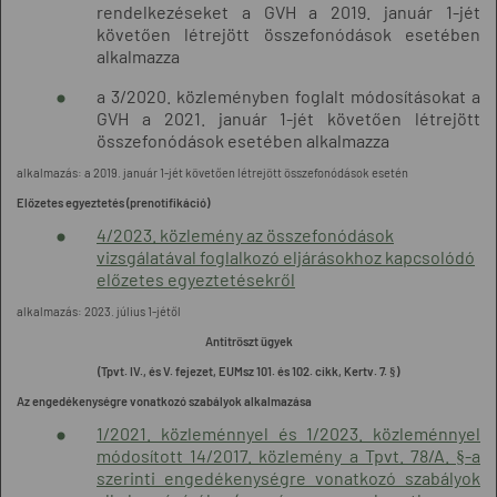
rendelkezéseket a GVH a 2019. január 1-jét
követően létrejött összefonódások esetében
alkalmazza
a 3/2020. közleményben foglalt módosításokat a
GVH a 2021. január 1-jét követően létrejött
összefonódások esetében alkalmazza
alkalmazás: a 2019. január 1-jét követően létrejött összefonódások esetén
Előzetes egyeztetés (prenotifikáció)
4/2023. közlemény az összefonódások
vizsgálatával foglalkozó eljárásokhoz kapcsolódó
előzetes egyeztetésekről
alkalmazás: 2023. július 1-jétől
Antitröszt ügyek
(Tpvt. IV., és V. fejezet, EUMsz 101. és 102. cikk, Kertv. 7. §)
Az engedékenységre vonatkozó szabályok alkalmazása
1/2021. közleménnyel és 1/2023. közleménnyel
módosított 14/2017. közlemény a Tpvt. 78/A. §-a
szerinti engedékenységre vonatkozó szabályok