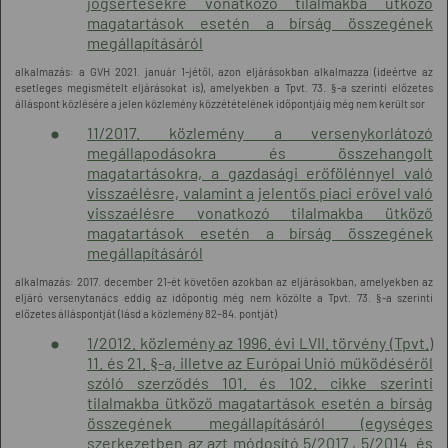
jogsértésekre vonatkozó tilalmakba ütköző
magatartások esetén a bírság összegének
megállapításáról
alkalmazás: a GVH 2021. január 1-jétől, azon eljárásokban alkalmazza (ideértve az
esetleges megismételt eljárásokat is), amelyekben a Tpvt. 73. §-a szerinti előzetes
álláspont közlésére a jelen közlemény közzétételének időpontjáig még nem került sor
11/2017. közlemény a versenykorlátozó
megállapodásokra és összehangolt
magatartásokra, a gazdasági erőfölénnyel való
visszaélésre, valamint a jelentős piaci erővel való
visszaélésre vonatkozó tilalmakba ütköző
magatartások esetén a bírság összegének
megállapításáról
alkalmazás: 2017. december 21-ét követően azokban az eljárásokban, amelyekben az
eljáró versenytanács eddig az időpontig még nem közölte a Tpvt. 73. §-a szerinti
előzetes álláspontját (lásd a közlemény 82–84. pontját)
1/2012. közlemény az 1996. évi LVII. törvény (Tpvt.)
11. és 21. §-a, illetve az Európai Unió működéséről
szóló szerződés 101. és 102. cikke szerinti
tilalmakba ütköző magatartások esetén a bírság
összegének megállapításáról (egységes
szerkezetben az azt módosító 5/2017., 5/2014. és