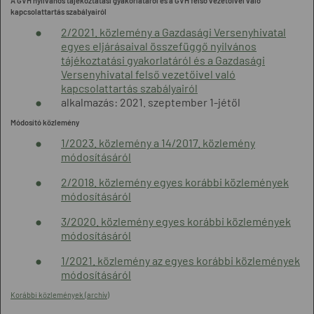
A GVH nyilvános tájékoztatási gyakorlatáról és a GVH felső vezetőivel való
kapcsolattartás szabályairól
2/2021. közlemény a Gazdasági Versenyhivatal
egyes eljárásaival összefüggő nyilvános
tájékoztatási gyakorlatáról és a Gazdasági
Versenyhivatal felső vezetőivel való
kapcsolattartás szabályairól
alkalmazás: 2021. szeptember 1-jétől
Módosító közlemény
1/2023. közlemény a 14/2017. közlemény
módosításáról
2/2018. közlemény egyes korábbi közlemények
módosításáról
3/2020. közlemény egyes korábbi közlemények
módosításáról
1/2021. közlemény az egyes korábbi közlemények
módosításáról
Korábbi közlemények (archív)