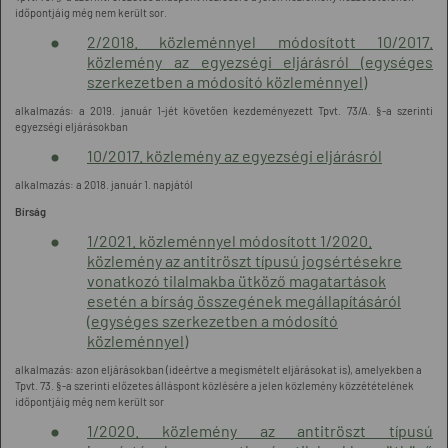
időpontjáig még nem került sor.
2/2018. közleménnyel módosított 10/2017.
közlemény az egyezségi eljárásról (egységes
szerkezetben a módosító közleménnyel)
alkalmazás: a 2019. január 1-jét követően kezdeményezett Tpvt. 73/A. §-a szerinti
egyezségi eljárásokban
10/2017. közlemény az egyezségi eljárásról
alkalmazás: a 2018. január 1. napjától
Bírság
1/2021. közleménnyel módosított 1/2020.
közlemény az antitröszt típusú jogsértésekre
vonatkozó tilalmakba ütköző magatartások
esetén a bírság összegének megállapításáról
(egységes szerkezetben a módosító
közleménnyel)
alkalmazás: azon eljárásokban (ideértve a megismételt eljárásokat is), amelyekben a
Tpvt. 73. §-a szerinti előzetes álláspont közlésére a jelen közlemény közzétételének
időpontjáig még nem került sor
1/2020. közlemény az antitröszt típusú