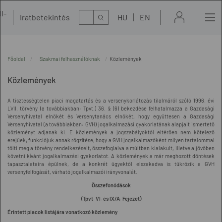
l-
Kereső
Iratbetekintés
HU
EN
t
Főoldal
Szakmai felhasználóknak
Közlemények
Közlemények
A tisztességtelen piaci magatartás és a versenykorlátozás tilalmáról szóló 1996. évi
LVII. törvény (a továbbiakban: Tpvt.) 36. § (6) bekezdése felhatalmazza a Gazdasági
Versenyhivatal elnökét és Versenytanács elnökét, hogy együttesen a Gazdasági
Versenyhivatal (a továbbiakban: GVH) jogalkalmazási gyakorlatának alapjait ismertető
közleményt adjanak ki. E közlemények a jogszabályoktól eltérően nem kötelező
erejűek; funkciójuk annak rögzítése, hogy a GVH jogalkalmazóként milyen tartalommal
tölti meg a törvény rendelkezéseit, összefoglalva a múltban kialakult, illetve a jövőben
követni kívánt jogalkalmazási gyakorlatot. A közlemények a már meghozott döntések
tapasztalataira épülnek, de a konkrét ügyektől elszakadva is tükrözik a GVH
versenyfelfogását, várható jogalkalmazói irányvonalát.
Összefonódások
(Tpvt. VI. és IX/A. Fejezet)
Érintett piacok listájára vonatkozó közlemény