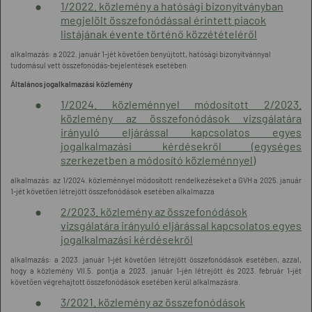
1/2022. közlemény a hatósági bizonyítványban
megjelölt összefonódással érintett piacok
listájának évente történő közzétételéről
alkalmazás: a 2022. január 1-jét követően benyújtott, hatósági bizonyítvánnyal
tudomásul vett összefonódás-bejelentések esetében
Általános jogalkalmazási közlemény
1/2024. közleménnyel módosított 2/2023.
közlemény az összefonódások vizsgálatára
irányuló eljárással kapcsolatos egyes
jogalkalmazási kérdésekről (egységes
szerkezetben a módosító közleménnyel)
alkalmazás: az 1/2024. közleménnyel módosított rendelkezéseket a GVH a 2025. január
1-jét követően létrejött összefonódások esetében alkalmazza
2/2023. közlemény az összefonódások
vizsgálatára irányuló eljárással kapcsolatos egyes
jogalkalmazási kérdésekről
alkalmazás: a 2023. január 1-jét követően létrejött összefonódások esetében, azzal,
hogy a közlemény VII.5. pontja a 2023. január 1-jén létrejött és 2023. február 1-jét
követően végrehajtott összefonódások esetében kerül alkalmazásra.
3/2021. közlemény az összefonódások