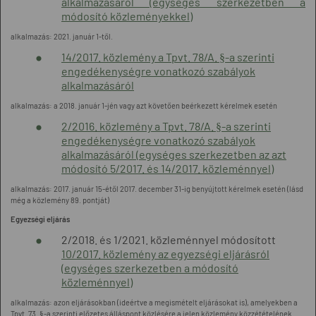
alkalmazásáról (egységes szerkezetben a
módosító közleményekkel)
alkalmazás: 2021. január 1-től.
14/2017. közlemény a Tpvt. 78/A. §-a szerinti
engedékenységre vonatkozó szabályok
alkalmazásáról
alkalmazás: a 2018. január 1-jén vagy azt követően beérkezett kérelmek esetén
2/2016. közlemény a Tpvt. 78/A. §-a szerinti
engedékenységre vonatkozó szabályok
alkalmazásáról (egységes szerkezetben az azt
módosító 5/2017. és 14/2017. közleménnyel)
alkalmazás: 2017. január 15-étől 2017. december 31-ig benyújtott kérelmek esetén (lásd
még a közlemény 89. pontját)
Egyezségi eljárás
2/2018. és 1/2021. közleménnyel módosított
10/2017. közlemény az egyezségi eljárásról
(egységes szerkezetben a módosító
közleménnyel)
alkalmazás: azon eljárásokban (ideértve a megismételt eljárásokat is), amelyekben a
Tpvt. 73. §-a szerinti előzetes álláspont közlésére a jelen közlemény közzétételének