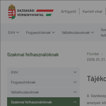
Árfigyelő
Kartell-chat
Sz
GVH
Fogyasztóknak
Vállalkozásoknak
fe
Főoldal
Szakmai felhasználóknak
2019. 01. 21.
GVH
Tájék
Fogyasztóknak
Vállalkozásoknak
A Gazdasági
Szakmai felhasználóknak
amelyek kö