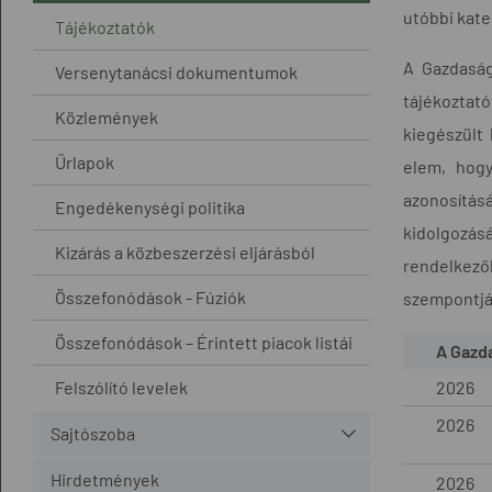
utóbbi kate
Tájékoztatók
A Gazdaság
Versenytanácsi dokumentumok
tájékoztat
Közlemények
kiegészült
Űrlapok
elem, hogy
azonosítás
Engedékenységi politika
kidolgozásá
Kizárás a közbeszerzési eljárásból
rendelkező
Összefonódások - Fúziók
szempontjáb
Összefonódások – Érintett piacok listái
A Gazda
Felszólító levelek
2026
2026
Sajtószoba
Hirdetmények
2026