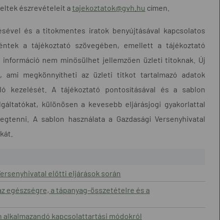
eltek észrevételeit a
tajekoztatok@gvh.hu
címen.
lésével és a titokmentes iratok benyújtásával kapcsolatos
téntek a tájékoztató szövegében, emellett a tájékoztató
 információ nem minősülhet jellemzően üzleti titoknak. Új
 ami megkönnyítheti az üzleti titkot tartalmazó adatok
aló kezelését. A tájékoztató pontosításával és a sablon
lgáltatókat, különösen a kevesebb eljárásjogi gyakorlattal
egtenni. A sablon használata a Gazdasági Versenyhivatal
kát.
rsenyhivatal előtti eljárások során
az egészségre, a tápanyag-összetételre és a
an alkalmazandó kapcsolattartási módokról