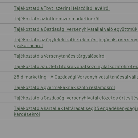
Tájékoztató a Tpvt. szerinti felszólító levélről
Tájékoztató az influenszer marketingről
Tájékoztató a Gazdasági Versenyhivatallal való együttműk
Tájékoztató az ügyfelek iratbetekintési jogának a verseny
gyakorlásáról
Tájékoztató a Versenytanács tárgyalásairól
Tájékoztató az üzleti titokra vonatkozó nyilatkozatokról é
Zöld marketing – A Gazdasági Versenyhivatal tanácsai vál
Tájékoztató a gyermekeknek szóló reklámokról
Tájékoztató a Gazdasági Versenyhivatal előzetes értesítés 
Tájékoztató a kartellek feltárását segítő engedékenységi
kérdésekről