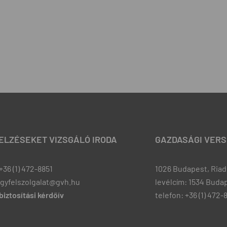
JELZÉSEKET VIZSGÁLÓ IRODA
GAZDASÁGI VERS
+36 (1) 472-8851
1026 Budapest, Riadó
ugyfelszolgalat@gvh.hu
levélcím: 1534 Budap
iztosítási kérdőív
telefon: +36 (1) 472-