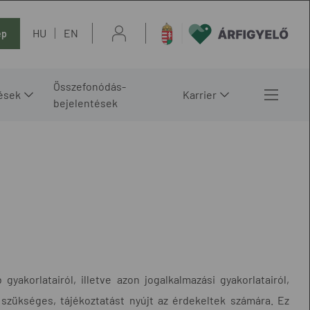
HU
EN
ép
Összefonódás-
ések
Karrier
bejelentések
akorlatairól, illetve azon jogalkalmazási gyakorlatairól,
 szükséges, tájékoztatást nyújt az érdekeltek számára. Ez