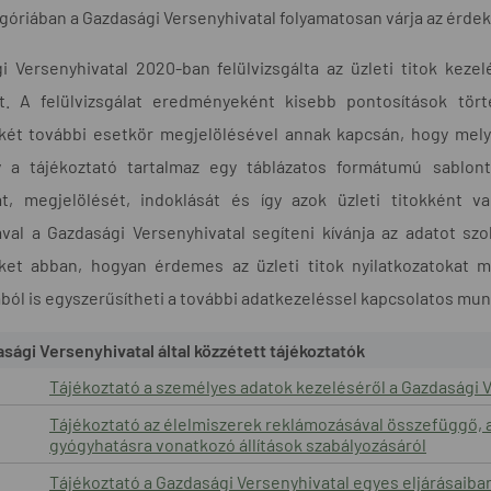
góriában a Gazdasági Versenyhivatal folyamatosan várja az érdek
i Versenyhivatal 2020-ban felülvizsgálta az üzleti titok keze
ót. A felülvizsgálat eredményeként kisebb pontosítások tör
 két további esetkör megjelölésével annak kapcsán, hogy mely
 a tájékoztató tartalmaz egy táblázatos formátumú sablont,
át, megjelölését, indoklását és így azok üzleti titokként v
val a Gazdasági Versenyhivatal segíteni kívánja az adatot szo
ket abban, hogyan érdemes az üzleti titok nyilatkozatokat m
ól is egyszerűsítheti a további adatkezeléssel kapcsolatos mun
sági Versenyhivatal által közzétett tájékoztatók
Tájékoztató a személyes adatok kezeléséről a Gazdasági Ve
Tájékoztató az élelmiszerek reklámozásával összefüggő, 
gyógyhatásra vonatkozó állítások szabályozásáról
Tájékoztató a Gazdasági Versenyhivatal egyes eljárásaib