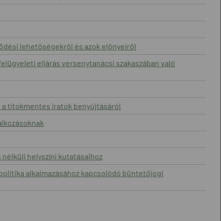
ödési lehetőségekről és azok előnyeiről
felügyeleti eljárás versenytanácsi szakaszában való
s a titokmentes iratok benyújtásáról
lalkozásoknak
nélküli helyszíni kutatásaihoz
 politika alkalmazásához kapcsolódó büntetőjogi