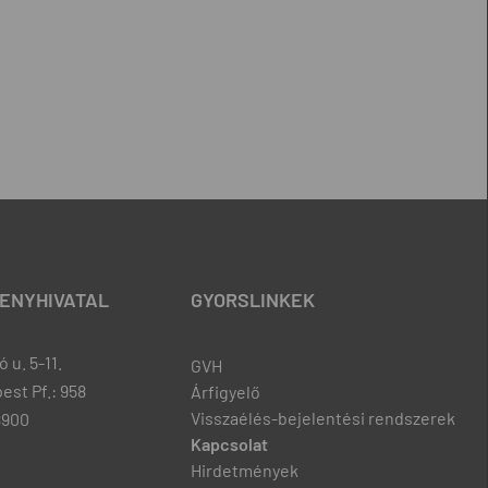
ENYHIVATAL
GYORSLINKEK
 u. 5-11.
GVH
est Pf.: 958
Árfigyelő
Visszaélés-bejelentési rendszerek
8900
Kapcsolat
Hirdetmények