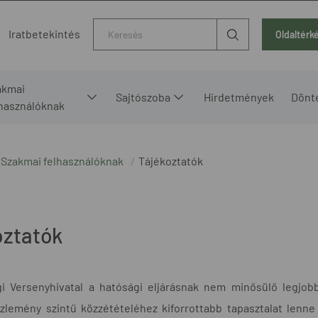
Kereső
Iratbetekintés
Oldaltérk
akmai
Sajtószoba
Hirdetmények
Dönt
lhasználóknak
Szakmai felhasználóknak
Tájékoztatók
oztatók
 Versenyhivatal a hatósági eljárásnak nem minősülő legjobb gy
zlemény szintű közzétételéhez kiforrottabb tapasztalat lenne