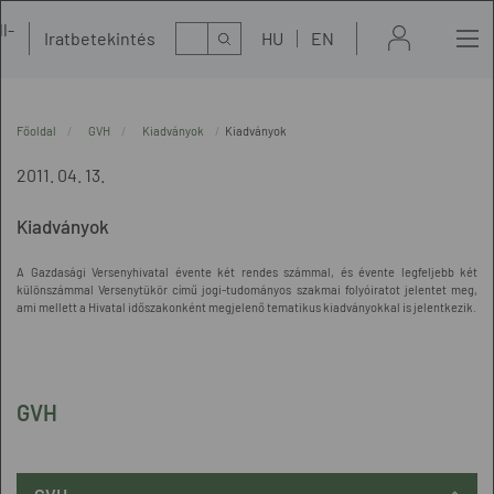
l-
Kereső
Iratbetekintés
HU
EN
t
Főoldal
GVH
Kiadványok
Kiadványok
2011. 04. 13.
Kiadványok
A Gazdasági Versenyhivatal évente két rendes számmal, és évente legfeljebb két
különszámmal Versenytükör című jogi-tudományos szakmai folyóiratot jelentet meg,
ami mellett a Hivatal időszakonként megjelenő tematikus kiadványokkal is jelentkezik.
GVH