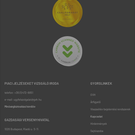
PIACI JELZÉSEKET VIZSGÁLÓ IRODA
GYORSLINKEK
telefon: +36 (1) 472-8851
GVH
e-mail: ugyfelszolgalat@gvh.hu
Árfigyelő
Minőségbiztosítási kérdőív
Visszaélés-bejelentési rendszerek
Kapcsolat
GAZDASÁGI VERSENYHIVATAL
Hirdetmények
1026 Budapest, Riadó u. 5-11.
Sajtószoba