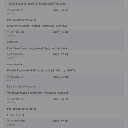
Tchibo Budapest Korlátolt Felelősségű Társaság
Vj-5/2002/34
2002. 05. 28
fogyasztómegtévesztés
Könyvmíves Kiadó Korlátolt Felelősségű Társaság
Vj-6/2002/40
2003. 03. 04
erőfölény
Elek Város Önkormányzatának Képviselőtestülete
Vj-7/2002/51
2002. 07. 08
megállapodás
Rónahír Észak-alföldi Hírlapkereskedelmi Rt. Lap-96 Kft.
Vj-8/2002/11
2002. 06. 03
fogyasztómegtévesztés
Versenytanácsa a Komáromi Nyomda és Kiadó Kft.
Vj-9/2002/25
2002. 06. 10
fogyasztómegtévesztés
Futár Plusz Bt.
Vj-10/2002/16
2002. 07. 05