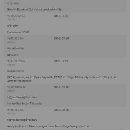
erőfölény
Rónahír Észak-alföldi Hírlapkereskedelmi Rt.
Vj-11/2002/23
2002. 11. 28
erőfölény
MatávkábelTV Kft.
Vj-12/2002/4
2002. 03. 07
összefonódás
BP E.ON
Vj-13/2002/59
2002. 11. 21
megállapodás
EKO Konzervipari Kft Deko-Apple Kft ESZAT Kft. Vajai Zöldség-Gyümölcs Kft. Wink A. Kft.
Alma terméktanács
Vj-14/2002/31
2002. 06. 06
fogyasztómegtévesztés
Manna-Rax Betéti Társaság
Vj-15/2002/31
2002. 05. 09
fogyasztómegtévesztés
Aranykor K and H Bank Országos Önkéntes és Magánnyugdíjpénztár