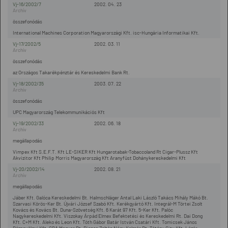
Vj-16/2002/7
2002. 04. 23
összefonódás
International Machines Corporation Magyarországi Kft. isc-Hungária Informatikai Kft.
Vj-17/2002/5
2002. 03. 11
összefonódás
az Országos Takarékpénztár és Kereskedelmi Bank Rt.
Vj-18/2002/35
2003. 07. 22
összefonódás
UPC Magyarország Telekommunikációs Kft
Vj-19/2002/33
2002. 06. 18
megállapodás
Vimpex Kft S.E.F.T. Kft LE-SIKER Kft Hungarotabak-Tobaccoland Rt Cigar-Plussz Kft
Akvizitor Kft Philip Morris Magyarország Kft Aranyfüst Dohánykereskedelmi Kft
Vj-20/2002/14
2002. 08. 21
megállapodás
Jáber Kft. Galóca Kereskedelmi Bt. Halmschláger Antal Laki László Takács Mihály Mákó Bt.
Szarvasi Körös-Ker Bt. Újvári József Szabó Kft. Kerékgyártó Kft. Integrál-M Törtei Zsolt
Kovács és Kovács Bt. Duna-Szövetség Kft. 6 Karát 97 Kft. 5-Ker Kft. Palóc
Nagykereskedelmi Kft. Viszokay Árpád Elmex Befektetési és Kereskedelmi Rt. Dai Dong
Kft. C+M Kft. Aleko és Leon Kft. Tóth Gábor Batár István Csatári Kft. Tomicsek János