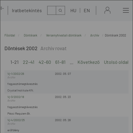
l-
Kereső
Iratbetekintés
HU
EN
t
Főoldal
Döntések
Versenyhivatali döntések
Archív
Döntések 2002
Döntések 2002
1–21
22–41
42–60
61–81
...
Következő
Utolsó oldal
Vj-1/2002/26
2002. 05. 07
fogyasztómegtévesztés
Crystal Institute Kft.
Vj-3/2002/18
2002. 05. 23
fogyasztómegtévesztés
Pécsi Requiem Bt.
Vj-4/2002/25
2002. 05. 28
erőfölény