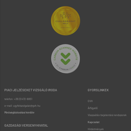
PIACI JELZÉSEKET VIZSGÁLÓ IRODA
GYORSLINKEK
telefon: +36 (1) 472-8851
GVH
e-mail: ugyfelszolgalat@gvh.hu
Árfigyelő
Minőségbiztosítási kérdőív
Visszaélés-bejelentési rendszerek
Kapcsolat
GAZDASÁGI VERSENYHIVATAL
Hirdetmények