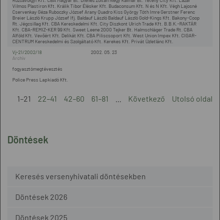
Rózsavölgyi Kft. CBA Magyar Bt. Dienes Zoltán Négy Kalmár Bt. Tétény City Kft. Lázár
Vilmos Plastiron Kft. Králik Tibor Élésker Kft. Budaconsum Kft. N és N Kft. Végh Lajosné
Cservenkay Géza Ruboczky József Arany Quadro Kiss György Tóth Imre Gerstner Ferenc
Breier László Krupp József Ifj. Baldauf László Baldauf László Gold-Kings Kft. Bakony-Coop
Rt. Jégcsillag Kft. CBA Kereskedelmi Kft. City Diszkont Ulrich Trade Kft. B.B.K.-RAKTÁR
Kft. CBA-REMIZ-KER `99 Kft. Sweet Leene 2000 Tejker Bt. Halmschláger Trade Rt. CBA
Alföld Kft. Vevőért Kft. Delikát Kft. CBA Piliscsoport Kft. West Union Impex Kft. CIGAR-
CENTRUM Kereskedelmi és Szolgáltató Kft. Kerekes Kft. Privát Üzletlánc Kft.
Vj-21/2002/18
2002. 05. 23
fogyasztómegtévesztés
Police Press Lapkiadó Kft.
1–21
22–41
42–60
61–81
...
Következő
Utolsó oldal
Döntések
Keresés versenyhivatali döntésekben
Döntések 2026
Döntések 2025