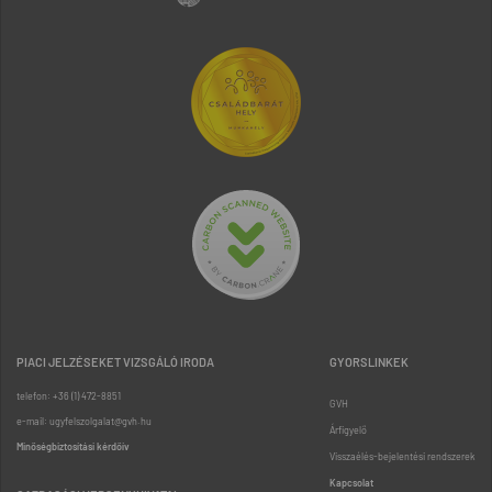
PIACI JELZÉSEKET VIZSGÁLÓ IRODA
GYORSLINKEK
telefon: +36 (1) 472-8851
GVH
e-mail: ugyfelszolgalat@gvh.hu
Árfigyelő
Minőségbiztosítási kérdőív
Visszaélés-bejelentési rendszerek
Kapcsolat