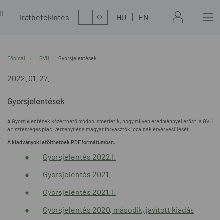
l-
Kereső
Iratbetekintés
HU
EN
t
Főoldal
GVH
Gyorsjelentések
2022. 01. 27.
Gyorsjelentések
A Gyorsjelentések közérthető módon ismertetik, hogy milyen eredménnyel erősíti a GVH
a tisztességes piaci versenyt és a magyar fogyasztók jogainak érvényesülését.
A kiadványok letölthetőek PDF formátumban:
Gyorsjelentés 2022.I.
Gyorsjelentés 2021.
Gyorsjelentés 2021. I.
Gyorsjelentés 2020, második, javított kiadás