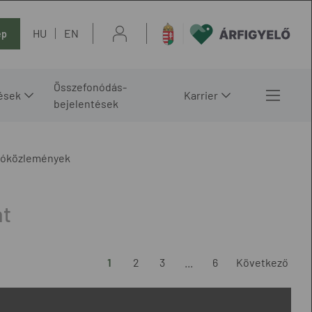
HU
EN
ép
Összefonódás-
ések
Karrier
bejelentések
tóközlemények
1
2
3
...
6
Következő