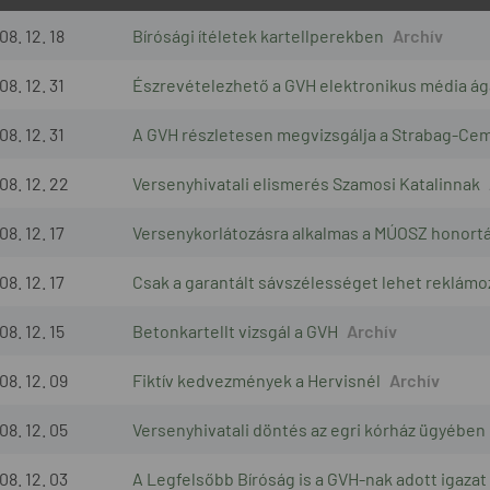
08. 12. 18
Bírósági ítéletek kartellperekben
08. 12. 31
Észrevételezhető a GVH elektronikus média ága
08. 12. 31
A GVH részletesen megvizsgálja a Strabag-Cem
08. 12. 22
Versenyhivatali elismerés Szamosi Katalinnak
08. 12. 17
Versenykorlátozásra alkalmas a MÚOSZ honortá
08. 12. 17
Csak a garantált sávszélességet lehet reklámo
08. 12. 15
Betonkartellt vizsgál a GVH
08. 12. 09
Fiktív kedvezmények a Hervisnél
08. 12. 05
Versenyhivatali döntés az egri kórház ügyében
08. 12. 03
A Legfelsőbb Bíróság is a GVH-nak adott igazat