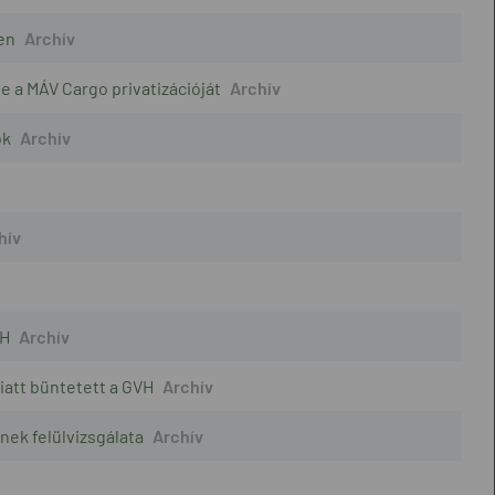
en
e a MÁV Cargo privatizációját
ók
VH
iatt büntetett a GVH
nek felülvizsgálata