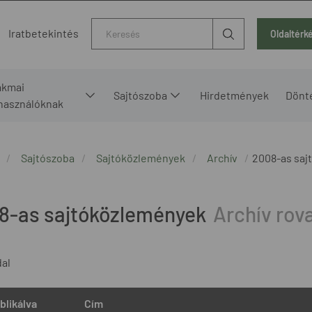
Kereső
Iratbetekintés
Oldaltérk
akmai
Sajtószoba
Hirdetmények
Dönt
lhasználóknak
Sajtószoba
Sajtóközlemények
Archív
2008-as saj
8-as sajtóközlemények
dal
blikálva
Cím