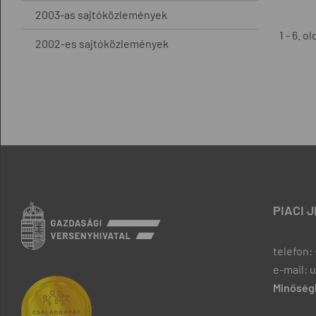
2003-as sajtóközlemények
1 - 6. ol
2002-es sajtóközlemények
PIACI 
telefon: 
e-mail: 
Minőségb