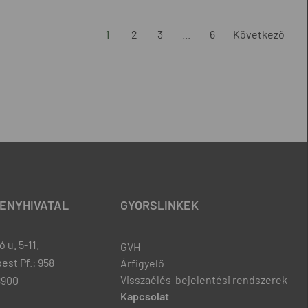
1
2
3
...
6
Következő
ENYHIVATAL
GYORSLINKEK
 u. 5-11.
GVH
est Pf.: 958
Árfigyelő
Visszaélés-bejelentési rendszerek
8900
Kapcsolat