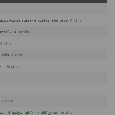
zati vizsgálatának előzetes jelentése
ex fúziót
blája
zni
 az autópálya-építő kartellügyben