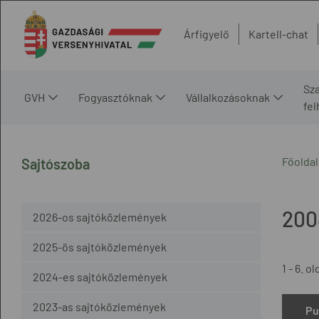
Árfigyelő
Kartell-chat
Sz
GVH
Fogyasztóknak
Vállalkozásoknak
fe
Főoldal
Sajtószoba
200
2026-os sajtóközlemények
2025-ös sajtóközlemények
1 - 6. ol
2024-es sajtóközlemények
2023-as sajtóközlemények
Pu