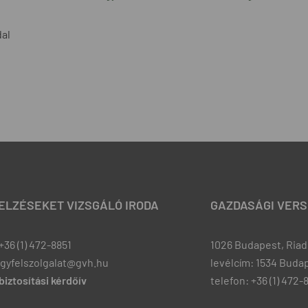
dal
JELZÉSEKET VIZSGÁLÓ IRODA
GAZDASÁGI VERS
+36 (1) 472-8851
1026 Budapest, Riadó
ugyfelszolgalat@gvh.hu
levélcím: 1534 Budap
iztosítási kérdőív
telefon: +36 (1) 472-