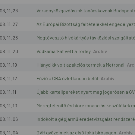
08. 11. 28
Versenyközgazdászok tanácskoznak Budapest
08. 11. 27
Az Európai Bizottság feltételekkel engedélyezt
08. 11. 26
Megtévesztő hívókártyás távközlési szolgáltat
08. 11. 20
Vodkamárkát vett a Törley
8. 11. 19
Hiánycikk volt az akciós termék a Metronál
8. 11. 12
Fúzió a CBA üzletláncon belül
8. 11. 11
Újabb kartellpereket nyert meg jogerősen a G
8. 11. 10
Méregtelenítő és biorezonanciás készülékek m
08. 11. 06
Indokolt a gépjármű eredetvizsgálat rendszeré
08. 11. 04
GVH győzelmek az első fokú bíróságon