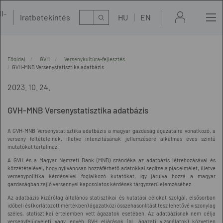
l-
Kereső
Iratbetekintés
HU
EN
t
Főoldal
GVH
Versenykultúra-fejlesztés
GVH-MNB Versenystatisztika adatbázis
2023. 10. 24.
GVH-MNB Versenystatisztika adatbázis
A GVH-MNB Versenystatisztika adatbázis a magyar gazdaság ágazataira vonatkozó, a
verseny feltételeinek, illetve intenzitásának jellemzésére alkalmas éves szintű
mutatókat tartalmaz.
A GVH és a Magyar Nemzeti Bank (MNB) szándéka az adatbázis létrehozásával és
közzétételével, hogy nyilvánosan hozzáférhető adatokkal segítse a piacelmélet, illetve
versenypolitika kérdéseivel foglalkozó kutatókat, így járulva hozzá a magyar
gazdaságban zajló versennyel kapcsolatos kérdések tárgyszerű elemzéséhez.
Az adatbázis kizárólag általános statisztikai és kutatási célokat szolgál, elsősorban
időbeli és (korlátozott mértékben) ágazatközi összehasonlítást tesz lehetővé viszonylag
széles, statisztikai értelemben vett ágazatok esetében. Az adatbázisnak nem célja
versenyfelügyeleti vagy egyéb GVH eljárások (pl. ágazati vizsgálatok) közvetlen