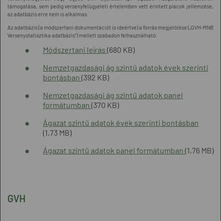
támogatása, sem pedig versenyfelügyeleti értelemben vett érintett piacok jellemzése,
az adatbázis erre nem is alkalmas.
Az adatbázis (a módszertani dokumentációt is ideértve) a forrás megjelölése („GVH-MNB
Versenystatisztika adatbázis”) mellett szabadon felhasználható.
Módszertani leírás
(680 KB)
Nemzetgazdasági ág szintű adatok évek szerinti
bontásban
(392 KB)
Nemzetgazdasági ág szintű adatok panel
formátumban
(370 KB)
Ágazat szintű adatok évek szerinti bontásban
(1,73 MB)
Ágazat szintű adatok panel formátumban
(1,76 MB)
GVH