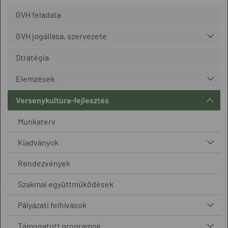
GVH feladata
GVH jogállása, szervezete
Stratégia
Elemzések
Versenykultúra-fejlesztés
Munkaterv
Kiadványok
Rendezvények
Szakmai együttműködések
Pályázati felhívások
Támogatott programok