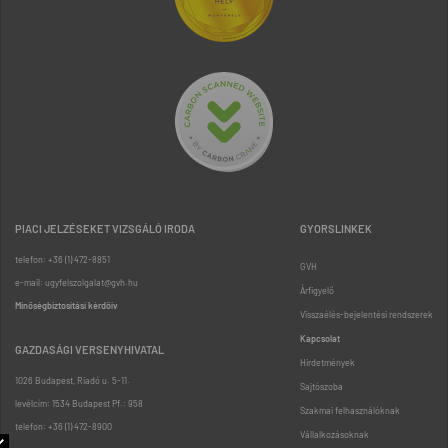
PIACI JELZÉSEKET VIZSGÁLÓ IRODA
GYORSLINKEK
telefon: +36 (1) 472-8851
GVH
e-mail: ugyfelszolgalat@gvh.hu
Árfigyelő
Minőségbiztosítási kérdőív
Visszaélés-bejelentési rendszerek
Kapcsolat
GAZDASÁGI VERSENYHIVATAL
Hirdetmények
1026 Budapest, Riadó u. 5-11.
Sajtószoba
levélcím: 1534 Budapest Pf.: 958
Szakmai felhasználóknak
telefon: +36 (1) 472-8900
Vállalkozásoknak