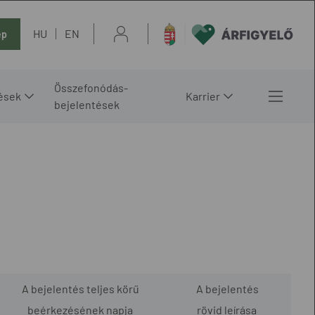
HU
EN
ép
Összefonódás-
ések
Karrier
bejelentések
A bejelentés teljes körű
A bejelentés
beérkezésének napja
rövid leírása