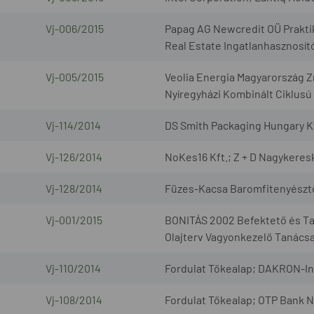
Vj-006/2015
Papag AG Newcredit OÜ Praktik
Real Estate Ingatlanhasznosít
Vj-005/2015
Veolia Energia Magyarország 
Nyíregyházi Kombinált Ciklusú 
Vj-114/2014
DS Smith Packaging Hungary Kft
Vj-126/2014
NoKes16 Kft.; Z + D Nagykeresk
Vj-128/2014
Füzes-Kacsa Baromfitenyésztő
Vj-001/2015
BONITÁS 2002 Befektető és Tan
Olajterv Vagyonkezelő Tanácsad
Vj-110/2014
Fordulat Tőkealap; DAKRON-Inv
Vj-108/2014
Fordulat Tőkealap; OTP Bank N