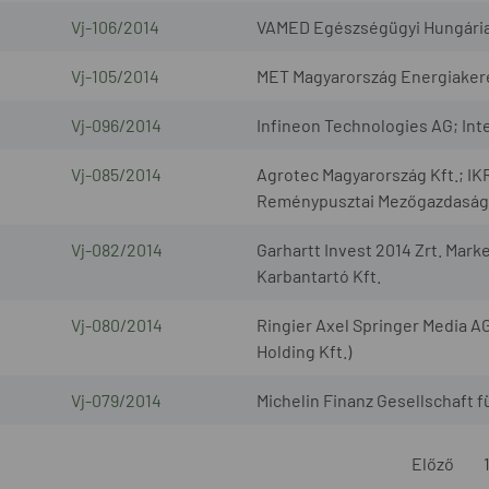
Vj-106/2014
VAMED Egészségügyi Hungária K
Vj-105/2014
MET Magyarország Energiakere
Vj-096/2014
Infineon Technologies AG; Inte
Vj-085/2014
Agrotec Magyarország Kft.; IKR
Reménypusztai Mezőgazdasági 
Vj-082/2014
Garhartt Invest 2014 Zrt. Marke
Karbantartó Kft.
Vj-080/2014
Ringier Axel Springer Media AG
Holding Kft.)
Vj-079/2014
Michelin Finanz Gesellschaft 
Előző