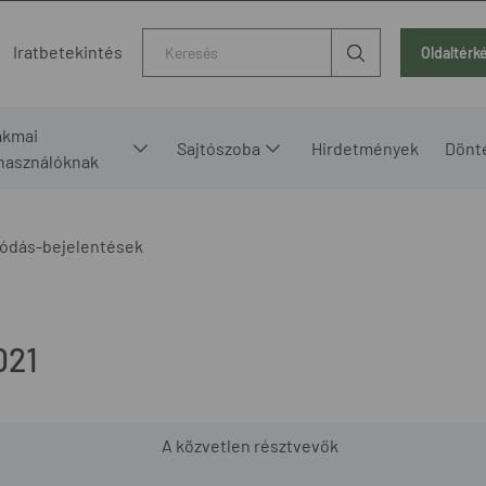
Kereső
Iratbetekintés
Oldaltérk
akmai
Sajtószoba
Hirdetmények
Dönt
lhasználóknak
ódás-bejelentések
021
A közvetlen résztvevők