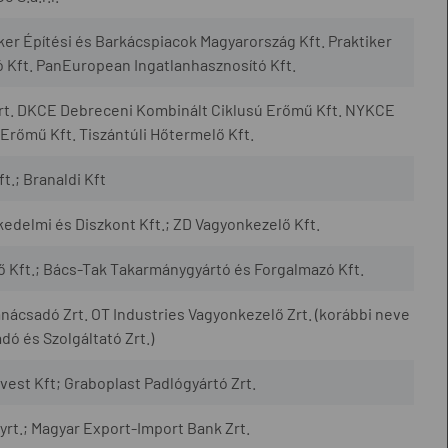
er Építési és Barkácspiacok Magyarország Kft. Praktiker
ó Kft. PanEuropean Ingatlanhasznosító Kft.
Zrt. DKCE Debreceni Kombinált Ciklusú Erőmű Kft. NYKCE
Erőmű Kft. Tiszántúli Hőtermelő Kft.
.; Branaldi Kft
edelmi és Diszkont Kft.; ZD Vagyonkezelő Kft.
 Kft.; Bács-Tak Takarmánygyártó és Forgalmazó Kft.
ácsadó Zrt. OT Industries Vagyonkezelő Zrt. (korábbi neve
ó és Szolgáltató Zrt.)
est Kft; Graboplast Padlógyártó Zrt.
yrt.; Magyar Export-Import Bank Zrt.