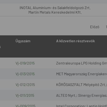
INOTAL Alumínium- és Salakfeldolgozó Zrt.
Martin Metals Kereskedelmi Kft.
Előző
Ügyszám
A közvetlen résztvevők
k
Vj-019/2015
Zentraleuropa LPG Holding G
Vj-013/2015
MET Magyarország Energiakere
Vj-012/2015
KÖRÖSASZFALT Mélyépítő Zrt.; 
Vj-011/2015
ALTEO Nyrt.; Sinergy Energias
Vj-009/2015
Intel Corporation; Lantiq HoldCo