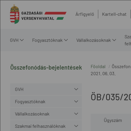
Árfigyelő
Kartell-chat
Sz
GVH
Fogyasztóknak
Vállalkozásoknak
fe
Főoldal
Összefon
Összefonódás-bejelentések
2021. 06. 03.
GVH
ÖB/035/2
Fogyasztóknak
Vállalkozásoknak
Ügyszám
Szakmai felhasználóknak