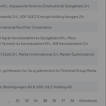
ft.; Aquaworld Hotel és Élményfürdő Szolgáltató Zrt.
skedő Zrt.; GDF SUEZ Energia Holding Hungary Zrt.
rnational Rectifier Corporation
 Agrár Kereskedelmi és Szolgáltató Kft.; Pécs-
Termelő és Kereskedelmi Kft.; IKR Kereskedelmi Zrt.
t Építő Zrt. Market International Zrt. Market Épületszerviz
; „profession.hu” és a „jobmonitor.hu” (Central Group Media
für Beteiligungen AG & OGH; IHLE Holding AG
1
...
32
33
34
35
36
37
38
Következő