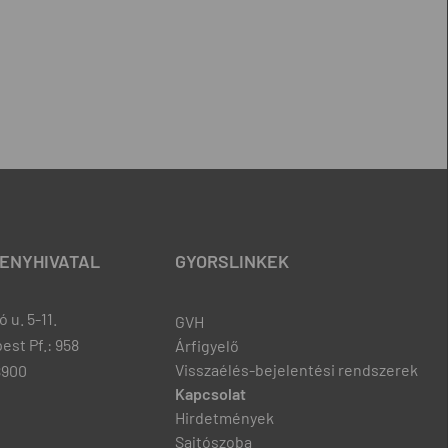
ENYHIVATAL
GYORSLINKEK
 u. 5-11.
GVH
est Pf.: 958
Árfigyelő
Visszaélés-bejelentési rendszerek
8900
Kapcsolat
Hirdetmények
Sajtószoba