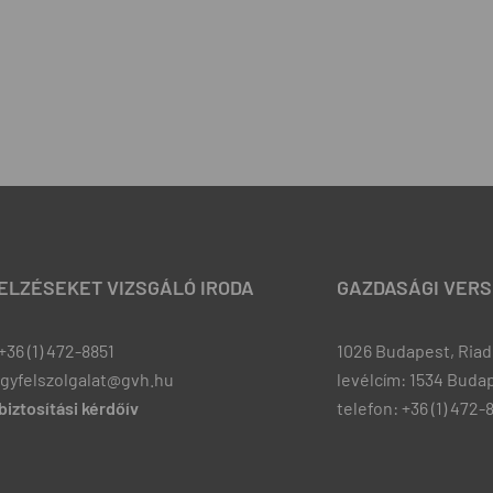
JELZÉSEKET VIZSGÁLÓ IRODA
GAZDASÁGI VERS
+36 (1) 472-8851
1026 Budapest, Riadó
ugyfelszolgalat@gvh.hu
levélcím: 1534 Budap
iztosítási kérdőív
telefon: +36 (1) 472-