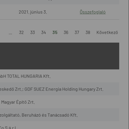
2021. június 3.
Összefoglaló
1
...
32
33
34
35
36
37
38
Következő
mbH TOTAL HUNGARIA Kft.
skedő Zrt.; GDF SUEZ Energia Holding Hungary Zrt.
Magyar Építő Zrt.
zolgáltató, Beruházó és Tanácsadó Kft.
 S.á.r.l.