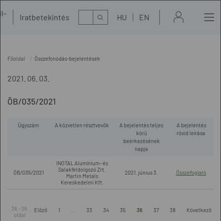
l-
Kereső
Iratbetekintés
HU
EN
t
Főoldal
Összefonódás-bejelentések
2021. 06. 03.
ÖB/035/2021
Ügyszám
A közvetlen résztvevők
A bejelentés teljes
A bejelentés
körű
rövid leírása
beérkezésének
napja
INOTAL Alumínium- és
Salakfeldolgozó Zrt.
ÖB/035/2021
2021. június 3.
Összefoglaló
Martin Metals
Kereskedelmi Kft.
36 - 38.
Előző
1
...
33
34
35
36
37
38
Következő
oldal