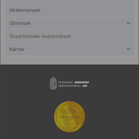
Hirdetmények
Döntések
Összefonódás-bejelentések
Karrier