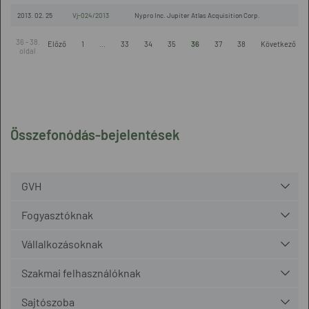
2013. 02. 25
Vj-024/2013
Nypro Inc. Jupiter Atlas Acquisition Corp.
36 - 38.
Előző
1
...
33
34
35
36
37
38
Következő
oldal
Összefonódás-bejelentések
GVH
Fogyasztóknak
Vállalkozásoknak
Szakmai felhasználóknak
Sajtószoba