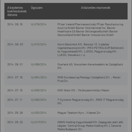
A bejelentés
Ügyszám
A közvetlen résztvevők
beérkezésének
dátuma
2014. 09. 16
Vj-078/2014
Pfizer Ireland Pharmaceuticals Pfizer Manufacturing
Austria GmbH Baxter International Inc. Baxter
Healthcare SA Baxter Aktiengesellschaft Baxter
Deutschland GmbH Baxter Innovations GmbH
2014. 09. 03
Vj-072/2014
Norm Benzinkút Kft. Benczúr 13. Irodaház
Ingatlanhasznosító Kft. IMFA PETROLEUM Befektető
és Vagyonkezelő Kft. LUKOIL Magyarország Kft.
LUKOIL Slovakia s.r.o.
2014. 08. 01
Vj-069/2014
Overlack AG, Novochem Kereskedelmi és Szolgáltató
Kft.
2014. 07. 16
Vj-064/2014
MKB-Euroleasing Pénzügyi Szolgáltató Zrt..; Retail
Prod Zrt.
2014. 07. 15
Vj-063/2014
KKE-West Kft.; Törökszentmiklósi Malom
2014. 07. 11
Vj-062/2014
T-Systems Magyarország Zrt.; RWE IT Magyarország
Kft.
2014. 05. 28
Vj-052/2014
Magyar Telekom Nyrt.; Vidanet Zrt.
2014. 05. 22
Vj-047/2014
KBNN Holding Vagyonkezelő Kft. (bejegyzés alatt álló
cégnév: Central Group Media Holding Kft.); Sanoma
Media Budapest Zrt.