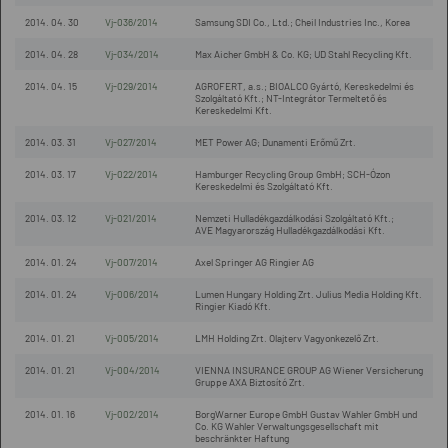
2014. 04. 30
Vj-036/2014
Samsung SDI Co., Ltd.; Cheil Industries Inc., Korea
2014. 04. 28
Vj-034/2014
Max Aicher GmbH & Co. KG; UD Stahl Recycling Kft.
2014. 04. 15
Vj-029/2014
AGROFERT, a.s.; BIOALCO Gyártó, Kereskedelmi és
Szolgáltató Kft.; NT-Integrátor Termeltető és
Kereskedelmi Kft.
2014. 03. 31
Vj-027/2014
MET Power AG; Dunamenti Erőmű Zrt.
2014. 03. 17
Vj-022/2014
Hamburger Recycling Group GmbH; SCH-Ózon
Kereskedelmi és Szolgáltató Kft.
2014. 03. 12
Vj-021/2014
Nemzeti Hulladékgazdálkodási Szolgáltató Kft.;
AVE Magyarország Hulladékgazdálkodási Kft.
2014. 01. 24
Vj-007/2014
Axel Springer AG Ringier AG
2014. 01. 24
Vj-006/2014
Lumen Hungary Holding Zrt. Julius Media Holding Kft.
Ringier Kiadó Kft.
2014. 01. 21
Vj-005/2014
LMH Holding Zrt. Olajterv Vagyonkezelő Zrt.
2014. 01. 21
Vj-004/2014
VIENNA INSURANCE GROUP AG Wiener Versicherung
Gruppe AXA Biztosító Zrt.
2014. 01. 16
Vj-002/2014
BorgWarner Europe GmbH Gustav Wahler GmbH und
Co. KG Wahler Verwaltungsgesellschaft mit
beschränkter Haftung