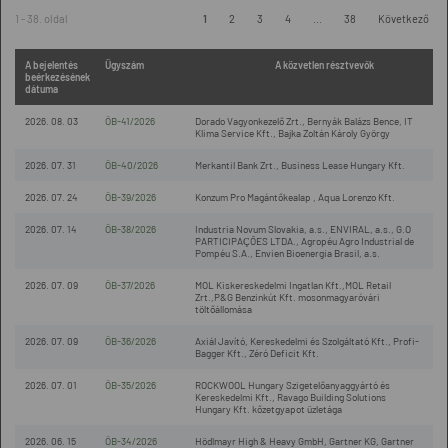
1 - 38. oldal
1
2
3
4
...
38
Következő
A bejelentés
Ügyszám
A közvetlen résztvevők
beérkezésének
dátuma
2026. 08. 03
ÖB-41/2026
Dorado Vagyonkezelő Zrt., Bernyák Balázs Bence, IT
Klima Service Kft., Bajka Zoltán Károly György
2026. 07. 31
ÖB-40/2026
Merkantil Bank Zrt., Business Lease Hungary Kft.
2026. 07. 24
ÖB-39/2026
Konzum Pro Magántőkealap , Aqua Lorenzo Kft.
2026. 07. 14
ÖB-38/2026
Industria Novum Slovakia, a.s., ENVIRAL, a.s., G.O
PARTICIPAÇÕES LTDA., Agropéu Agro Industrial de
Pompéu S.A., Envien Bioenergia Brasil, a.s.
2026. 07. 09
ÖB-37/2026
MOL Kiskereskedelmi Ingatlan Kft.,MOL Retail
Zrt.,P&G Benzinkút Kft. mosonmagyaróvári
töltőállomása
2026. 07. 09
ÖB-36/2026
Axiál Javító, Kereskedelmi és Szolgáltató Kft., Profi-
Bagger Kft., Zéró Deficit Kft.
2026. 07. 01
ÖB-35/2026
ROCKWOOL Hungary Szigetelőanyaggyártó és
Kereskedelmi Kft., Ravago Building Solutions
Hungary Kft. kőzetgyapot üzletága
2026. 06. 15
ÖB-34/2026
Hödlmayr High & Heavy GmbH, Gartner KG, Gartner