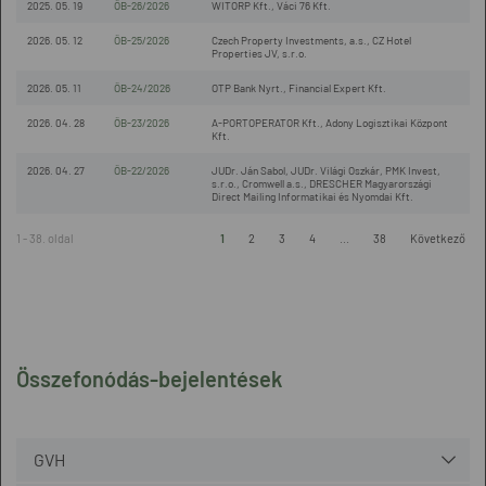
2025. 05. 19
ÖB-26/2026
WITORP Kft., Váci 76 Kft.
2026. 05. 12
ÖB-25/2026
Czech Property Investments, a.s., CZ Hotel
Properties JV, s.r.o.
2026. 05. 11
ÖB-24/2026
OTP Bank Nyrt., Financial Expert Kft.
2026. 04. 28
ÖB-23/2026
A-PORTOPERATOR Kft., Adony Logisztikai Központ
Kft.
2026. 04. 27
ÖB-22/2026
JUDr. Ján Sabol, JUDr. Világi Oszkár, PMK Invest,
s.r.o., Cromwell a.s., DRESCHER Magyarországi
Direct Mailing Informatikai és Nyomdai Kft.
1 - 38. oldal
1
2
3
4
...
38
Következő
Összefonódás-bejelentések
GVH