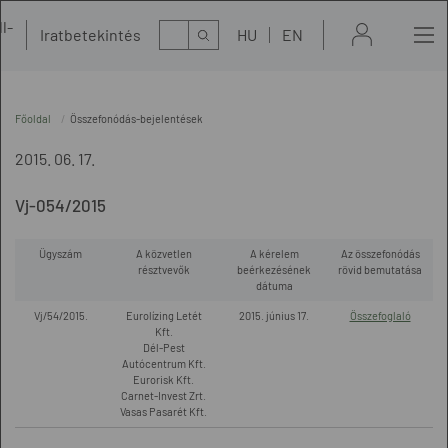
l-
Kereső
Iratbetekintés
HU
EN
t
Főoldal
Összefonódás-bejelentések
2015. 06. 17.
Vj-054/2015
Ügyszám
A közvetlen
A kérelem
Az összefonódás
résztvevők
beérkezésének
rövid bemutatása
dátuma
Vj/54/2015.
Eurolízing Letét
2015. június 17.
Összefoglaló
Kft.
Dél-Pest
Autócentrum Kft.
Eurorisk Kft.
Carnet-Invest Zrt.
Vasas Pasarét Kft.