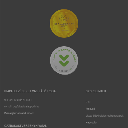
PIACI JELZÉSEKET VIZSGÁLÓ IRODA
GYORSLINKEK
telefon: +36 (1) 472-8851
GVH
e-mail: ugyfelszolgalat@gvh.hu
Árfigyelő
Minőségbiztosítási kérdőív
Visszaélés-bejelentési rendszerek
Kapcsolat
GAZDASÁGI VERSENYHIVATAL