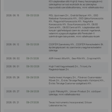
KG tulajdonában álló High & Heavy haszongépjármű
üzletágához tartozó eszközök és az üzletághoz
kapcsolódó szerződésállomány, mint vállalkozásrész
2026. 06. 15
ÖB-33/2026
MOL Upstream Zrt., Endrőd Gázipari Kft., OGD
Nádudvar Koncessziós Kft., OGD Újléta Koncessziós
Kft. Mogyoród Koncessziós Kft. Nagykáta
Koncessziós Kft. Ócsa Koncessziós Kft. O&GD
Central Kft., O&GD Central Kft. tulajdonában álló
konyári gázfeldolgozó üzem és sárándi ingatlanok,
valamint a jogosultságában álló Penészlek-II
szénhidrogén bányatelek, mint vállalkozásrészek
2026. 06. 12
ÖB-32/2026
CSOFÉM Szerelvény Kft., CSOFÉM Kereskedelmi Bt.
épületgépészeti és szaniteráru nagykereskedelmi
üzletága
2026. 06. 02
ÖB-31/2026
AGR-Invest Alfa Kft., Geo-Milk Kft., Cropimal Kft.
2026. 06. 01
ÖB-30/2026
High Yield Vagyonkezelő Zrt., TritonLife
Magánkórházak Zrt.
2026. 05. 28
ÖB-29/2026
Veolia Invest Hungary Zrt., Fővárosi Csatornázási
Művek Zrt., Érd és Térsége Regionális Víziközmű Kft.,
Érd és Térsége Csatorna-szolgáltató Kft.
2026. 05. 27
ÖB-28/2026
Lipóti Pékség Kft., Univer-Product Zrt. sütőipari
üzletága, mint vállalkozásrész
2026. 05. 21
ÖB-27/2026
Texas Instruments Incorporated, Silicon
Laboratories Inc.