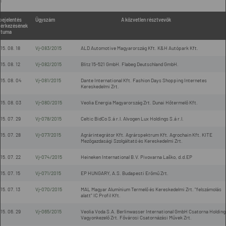
l
bejelentés
Ügyszám
A közvetlen résztvevők
érkezésének
átuma
15. 08. 18
Vj-083/2015
ALD Automotive Magyarország Kft. K&H Autópark Kft.
15. 08. 12
Vj-082/2015
Blitz 15-521 GmbH. Flabeg Deutschland GmbH.
15. 08. 04
Vj-081/2015
Dante International Kft. Fashion Days Shopping Internetes
Kereskedelmi Zrt.
15. 08. 03
Vj-080/2015
Veolia Energia Magyarország Zrt. Dunai Hőtermelő Kft.
15. 07. 29
Vj-078/2015
Celtic BidCo S.á r.l. Alvogen Lux Holdings S.á r.l.
15. 07. 28
Vj-077/2015
Agrárintegrátor Kft. Agrárspektrum Kft. Agrochain Kft. KITE
Mezőgazdasági Szolgáltató és Kereskedelmi Zrt.
15. 07. 22
Vj-074/2015
Heineken International B.V. Pivovarna Laško, d.d.EP
15. 07. 15
Vj-071/2015
EP HUNGARY, A.S. Budapesti Erőmű Zrt.
15. 07. 13
Vj-070/2015
MAL Magyar Alumínium Termelő és Kereskedelmi Zrt. "felszámolás
alatt" IC Profil Kft.
15. 06. 29
Vj-065/2015
Veolia Voda S.A. Berlinwasser International GmbH Csatorna Holding
Vagyonkezelő Zrt. Fővárosi Csatornázási Művek Zrt.