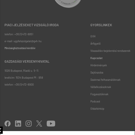
PIACI JELZÉSEKET VIZSGÁLÓ IRODA
GYORSLINKEK
telefon: +36 (1) 472-8851
GVH
e-mail: ugyfelszolgalat@gvh.hu
Árfigyelő
Minőségbiztosítási kérdőív
Visszaélés-bejelentési rendszerek
Kapcsolat
GAZDASÁGI VERSENYHIVATAL
Hirdetmények
1026 Budapest, Riadó u. 5-11.
Sajtószoba
levélcím: 1534 Budapest Pf.: 958
Szakmai felhasználóknak
telefon: +36 (1) 472-8900
Vállalkozásoknak
Fogyasztóknak
Podcast
Oldaltérkép