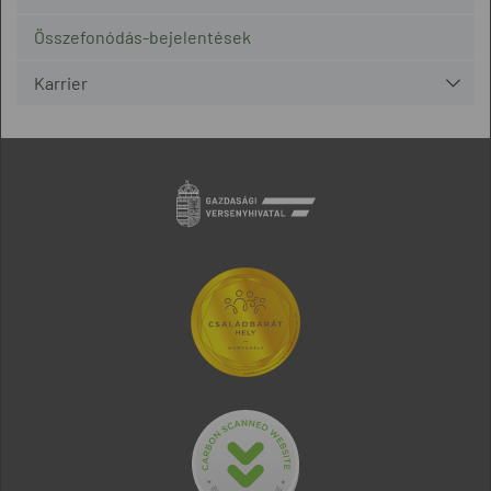
Összefonódás-bejelentések
Karrier