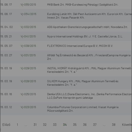
15. 06. 17
Vj-055/2015
MKB Bank Zrt. MKB-Euroleasing Pénzügyi Szolgáltató Zrt.
15. 06. 17
Vj-054/2015
Eurolízing Letét Kft. Dél-Pest Autócentrum Kft. Eurorisk Kft. Carne
Invest Zrt. Vasas Pasarét Kft.
15. 04. 02
Vj-032/2015
ADG Apotheken-Dienstleistungsgesellschaft mbH; Novodata Zrt.
15. 05. 21
Vj-041/2015
Nypro International Holdings BV; J. Y E. Castella Llorca, S.L.
15. 05. 07
Vj-038/2015
FLEXTRONICS International Europe B.V; MICOH B.V.
15. 03. 27
Vj-031/2015
Alföldi Tej Értékesítő és Beszerző Kft.; FrieslandCampina Hungária
Zrt.
15. 03. 19
Vj-029/2015
INOTAL HIDRÁT Hidrátgyártó Kft.; MAL Magyar Alumínium Termelő 
Kereskedelmi Zrt. "f. a."
15. 03. 19
Vj-028/2015
SILKEM Hungary Kft.; MAL Magyar Alumínium Termelő és
Kereskedelmi Zrt. "f. a."
15. 03. 16
Vj-025/2015
Denka USA LLC;Diana Elastomers, Inc.;Denka Performance Elasto
LLC;DuPont kloroprén gumi üzletága
15. 03. 12
Vj-023/2015
Columbia Pictures Corporation Limited; Viasat Hungária
Műsorszolgáltató Zrt.
-
Előző
1
...
31
32
33
34
35
36
37
...
38
Követk
l