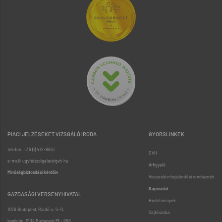
PIACI JELZÉSEKET VIZSGÁLÓ IRODA
GYORSLINKEK
telefon: +36 (1) 472-8851
GVH
e-mail: ugyfelszolgalat@gvh.hu
Árfigyelő
Minőségbiztosítási kérdőív
Visszaélés-bejelentési rendszerek
Kapcsolat
GAZDASÁGI VERSENYHIVATAL
Hirdetmények
1026 Budapest, Riadó u. 5-11.
Sajtószoba
levélcím: 1534 Budapest Pf.: 958