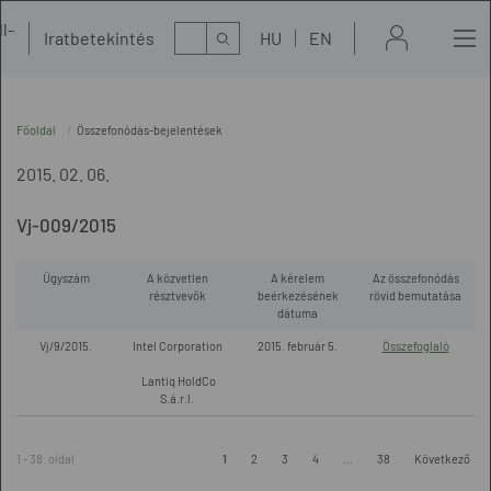
l-
Kereső
Iratbetekintés
HU
EN
t
Főoldal
Összefonódás-bejelentések
2015. 02. 06.
Vj-009/2015
Ügyszám
A közvetlen
A kérelem
Az összefonódás
résztvevők
beérkezésének
rövid bemutatása
dátuma
Vj/9/2015.
Intel Corporation
2015. február 5.
Összefoglaló
Lantiq HoldCo
S.á.r.l.
1 - 38. oldal
1
2
3
4
...
38
Következő