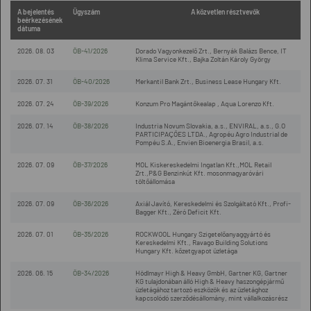
A bejelentés
Ügyszám
A közvetlen résztvevők
beérkezésének
dátuma
2026. 08. 03
ÖB-41/2026
Dorado Vagyonkezelő Zrt., Bernyák Balázs Bence, IT
Klima Service Kft., Bajka Zoltán Károly György
2026. 07. 31
ÖB-40/2026
Merkantil Bank Zrt., Business Lease Hungary Kft.
2026. 07. 24
ÖB-39/2026
Konzum Pro Magántőkealap , Aqua Lorenzo Kft.
2026. 07. 14
ÖB-38/2026
Industria Novum Slovakia, a.s., ENVIRAL, a.s., G.O
PARTICIPAÇÕES LTDA., Agropéu Agro Industrial de
Pompéu S.A., Envien Bioenergia Brasil, a.s.
2026. 07. 09
ÖB-37/2026
MOL Kiskereskedelmi Ingatlan Kft.,MOL Retail
Zrt.,P&G Benzinkút Kft. mosonmagyaróvári
töltőállomása
2026. 07. 09
ÖB-36/2026
Axiál Javító, Kereskedelmi és Szolgáltató Kft., Profi-
Bagger Kft., Zéró Deficit Kft.
2026. 07. 01
ÖB-35/2026
ROCKWOOL Hungary Szigetelőanyaggyártó és
Kereskedelmi Kft., Ravago Building Solutions
Hungary Kft. kőzetgyapot üzletága
2026. 06. 15
ÖB-34/2026
Hödlmayr High & Heavy GmbH, Gartner KG, Gartner
KG tulajdonában álló High & Heavy haszongépjármű
üzletágához tartozó eszközök és az üzletághoz
kapcsolódó szerződésállomány, mint vállalkozásrész