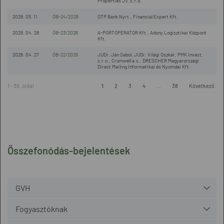
Properties JV, s.r.o.
2026. 05. 11
ÖB-24/2026
OTP Bank Nyrt., Financial Expert Kft.
2026. 04. 28
ÖB-23/2026
A-PORTOPERATOR Kft., Adony Logisztikai Központ
Kft.
2026. 04. 27
ÖB-22/2026
JUDr. Ján Sabol, JUDr. Világi Oszkár, PMK Invest,
s.r.o., Cromwell a.s., DRESCHER Magyarországi
Direct Mailing Informatikai és Nyomdai Kft.
1 - 38. oldal
1
2
3
4
...
38
Következő
Összefonódás-bejelentések
GVH
Fogyasztóknak