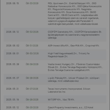
2026. 06. 15
ÖB-33/2026
MOL Upstream Zrt., Endrőd Gázipari Kft., OGD
Nádudvar Koncessziós Kft., OGD Újléta Koncessziós
Kft. Mogyoród Koncessziós Kft. Nagykáta
Koncessziós Kft. Ócsa Koncessziós Kft. O&GD
Central Kft., O&GD Central Kft. tulajdonában álló
konyári gázfeldolgozó üzem és sárándi ingatlanok,
valamint a jogosultságában álló Penészlek-II
szénhidrogén bányatelek, mint vállalkozásrészek
2026. 06. 12
ÖB-32/2026
CSOFÉM Szerelvény Kft., CSOFÉM Kereskedelmi Bt.
épületgépészeti és szaniteráru nagykereskedelmi
üzletága
2026. 06. 02
ÖB-31/2026
AGR-Invest Alfa Kft., Geo-Milk Kft., Cropimal Kft.
2026. 06. 01
ÖB-30/2026
High Yield Vagyonkezelő Zrt., TritonLife
Magánkórházak Zrt.
2026. 05. 28
ÖB-29/2026
Veolia Invest Hungary Zrt., Fővárosi Csatornázási
Művek Zrt., Érd és Térsége Regionális Víziközmű Kft.,
Érd és Térsége Csatorna-szolgáltató Kft.
2026. 05. 27
ÖB-28/2026
Lipóti Pékség Kft., Univer-Product Zrt. sütőipari
üzletága, mint vállalkozásrész
2026. 05. 21
ÖB-27/2026
Texas Instruments Incorporated, Silicon
Laboratories Inc.
2025. 05. 19
ÖB-26/2026
WITORP Kft., Váci 76 Kft.
2026. 05. 12
ÖB-25/2026
Czech Property Investments, a.s., CZ Hotel