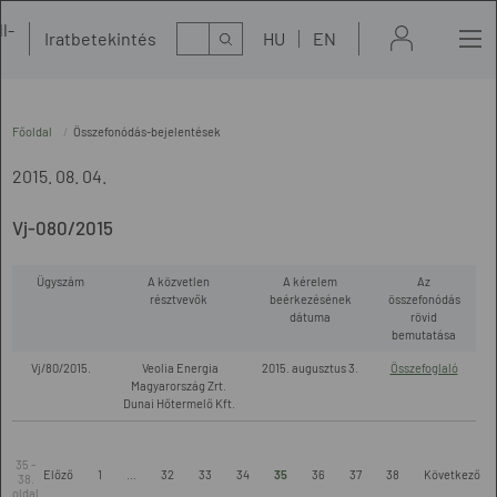
l-
Kereső
Iratbetekintés
HU
EN
t
Főoldal
Összefonódás-bejelentések
2015. 08. 04.
Vj-080/2015
Ügyszám
A közvetlen
A kérelem
Az
résztvevők
beérkezésének
összefonódás
dátuma
rövid
bemutatása
Vj/80/2015.
Veolia Energia
2015. augusztus 3.
Összefoglaló
Magyarország Zrt.
Dunai Hőtermelő Kft.
35 -
Előző
1
...
32
33
34
35
36
37
38
Következő
38.
oldal