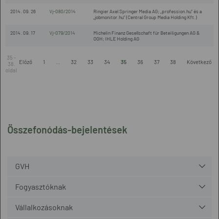
2014. 09. 26
Vj-080/2014
Ringier Axel Springer Media AG; „profession.hu” és a
„jobmonitor.hu” (Central Group Media Holding Kft.)
2014. 09. 17
Vj-079/2014
Michelin Finanz Gesellschaft für Beteiligungen AG &
OGH; IHLE Holding AG
35 -
Előző
1
...
32
33
34
35
36
37
38
Következő
38.
oldal
Összefonódás-bejelentések
GVH
Fogyasztóknak
Vállalkozásoknak