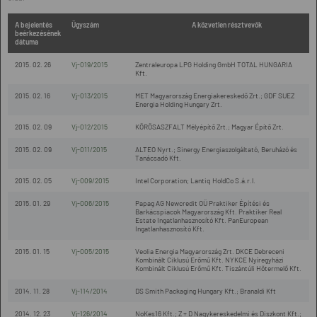
A bejelentés
Ügyszám
A közvetlen résztvevők
beérkezésének
dátuma
2015. 02. 26
Vj-019/2015
Zentraleuropa LPG Holding GmbH TOTAL HUNGARIA
Kft.
2015. 02. 16
Vj-013/2015
MET Magyarország Energiakereskedő Zrt.; GDF SUEZ
Energia Holding Hungary Zrt.
2015. 02. 09
Vj-012/2015
KÖRÖSASZFALT Mélyépítő Zrt.; Magyar Építő Zrt.
2015. 02. 09
Vj-011/2015
ALTEO Nyrt.; Sinergy Energiaszolgáltató, Beruházó és
Tanácsadó Kft.
2015. 02. 05
Vj-009/2015
Intel Corporation; Lantiq HoldCo S.á.r.l.
2015. 01. 29
Vj-006/2015
Papag AG Newcredit OÜ Praktiker Építési és
Barkácspiacok Magyarország Kft. Praktiker Real
Estate Ingatlanhasznosító Kft. PanEuropean
Ingatlanhasznosító Kft.
2015. 01. 15
Vj-005/2015
Veolia Energia Magyarország Zrt. DKCE Debreceni
Kombinált Ciklusú Erőmű Kft. NYKCE Nyíregyházi
Kombinált Ciklusú Erőmű Kft. Tiszántúli Hőtermelő Kft.
2014. 11. 28
Vj-114/2014
DS Smith Packaging Hungary Kft.; Branaldi Kft
2014. 12. 23
Vj-126/2014
NoKes16 Kft.; Z + D Nagykereskedelmi és Diszkont Kft.;