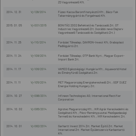
ZD Vagyonkezelő Kft.
2014. 12. 31
Vj-128/2014
Füzes-Kacsa Baromfitenyésztő Kft.; Bács-Tak
Takarmánygyártó és Forgalmazó Kft.
2015. 01. 05
Vj-001/2015
BONITÁS 2002 Befektető és Tanácsadó Zrt. OT
Industries Vagyonkezelő Zrt. (korábbi neve Olajterv
Vagyonkezelő Tanácsadó és Szolgáltató Zrt.)
2014. 11. 25
Vj-110/2014
Fordulat Tőkealap; DAKRON-Invest Kft; Graboplast
Padlógyártó Zrt.
2014. 11. 24
Vj-108/2014
Fordulat Tőkealap; OTP Bank Nyrt.; Magyar Export-
Import Bank Zrt.
2014. 11. 17
Vj-106/2014
VAMED Egészségügyi Hungária Kft.; Aquaworld Hotel
és Élményfürdő Szolgáltató Zrt.
2014. 11. 11
Vj-105/2014
MET Magyarország Energiakereskedő Zrt.; GDF SUEZ
Energia Holding Hungary Zrt.
2014. 10. 27
Vj-096/2014
Infineon Technologies AG; International Rectifier
Corporation
2014. 10. 02
Vj-085/2014
Agrotec Magyarország Kft.; IKR Agrár Kereskedelmi és
Szolgáltató Kft.; Pécs-Reménypusztai Mezőgazdasági
Termelő és Kereskedelmi Kft.; IKR Kereskedelmi Zrt.
2014. 10. 01
Vj-082/2014
Garhartt Invest 2014 Zrt. Market Építő Zrt. Market
International Zrt. Market Épületszerviz Karbantartó
Kft.