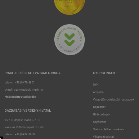
PIACI JELZÉSEKET VIZSGÁLÓ IRODA
GYORSLINKEK
telefon: +36 (1) 472-8851
GVH
e-mail: ugyfelszolgalat@gvh.hu
Árfigyelő
Minőségbiztosítási kérdőív
Visszaélés-bejelentési rendszerek
Kapcsolat
GAZDASÁGI VERSENYHIVATAL
Hirdetmények
1026 Budapest, Riadó u. 5-11.
Sajtószoba
levélcím: 1534 Budapest Pf.: 958
Szakmai felhasználóknak
telefon: +36 (1) 472-8900
Vállalkozásoknak