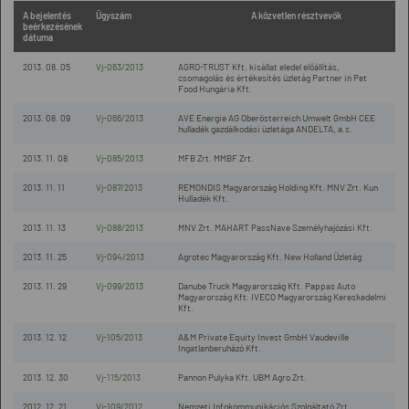
A bejelentés
Ügyszám
A közvetlen résztvevők
beérkezésének
dátuma
2013. 08. 05
Vj-063/2013
AGRO-TRUST Kft. kisállat eledel előállítás,
csomagolás és értékesítés üzletág Partner in Pet
Food Hungária Kft.
2013. 08. 09
Vj-066/2013
AVE Energie AG Oberösterreich Umwelt GmbH CEE
hulladék gazdálkodási üzletága ANDELTA, a.s.
2013. 11. 08
Vj-085/2013
MFB Zrt. MMBF Zrt.
2013. 11. 11
Vj-087/2013
REMONDIS Magyarország Holding Kft. MNV Zrt. Kun
Hulladék Kft.
2013. 11. 13
Vj-088/2013
MNV Zrt. MAHART PassNave Személyhajózási Kft.
2013. 11. 25
Vj-094/2013
Agrotec Magyarország Kft. New Holland Üzletág
2013. 11. 29
Vj-099/2013
Danube Truck Magyarország Kft. Pappas Auto
Magyarország Kft. IVECO Magyarország Kereskedelmi
Kft.
2013. 12. 12
Vj-105/2013
A&M Private Equity Invest GmbH Vaudeville
Ingatlanberuházó Kft.
2013. 12. 30
Vj-115/2013
Pannon Pulyka Kft. UBM Agro Zrt.
2012. 12. 21
Vj-109/2012
Nemzeti Infokommunikációs Szolgáltató Zrt.