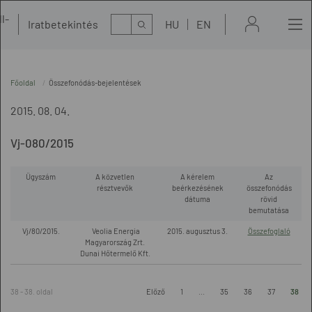
l-
Kereső
Iratbetekintés
HU
EN
t
Főoldal
Összefonódás-bejelentések
2015. 08. 04.
Vj-080/2015
Ügyszám
A közvetlen
A kérelem
Az
résztvevők
beérkezésének
összefonódás
dátuma
rövid
bemutatása
Vj/80/2015.
Veolia Energia
2015. augusztus 3.
Összefoglaló
Magyarország Zrt.
Dunai Hőtermelő Kft.
38 - 38. oldal
Előző
1
...
35
36
37
38