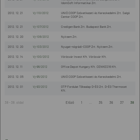
IdomSoft Informatikai Zrt.
2012. 12. 21
Vj-110/2012
UNIÓ COOP Szövetkezeti és Kereskedelmi Zrt. Salgó
Center COOP Zrt.
2012. 12. 21
Vj-107/2012
Credigen Bank Zrt. Budapest Bank Zrt.
2012. 12. 20
Vj-106/2012
Nyírzem Zrt.
2012. 12. 20
Vj-103/2012
Nyugat-nógrádi-COOP Zrt. Nyírzem Zrt.
2012. 12. 14
Vj-100/2012
Vörösvár Invest Kft. Vörösvár Kft.
2012. 12. 11
Vj-96/2012
Office Depot Hungary Kft. CENKES16 Kft.
2012. 12. 05
Vj-95/2012
UNIÓ COOP Szövetkezeti és Kereskedelmi Zrt.
2012. 12. 01
Vj-93/2012
OTP Fordulat Tőkealap D-ÉG Zrt. D-ÉG Thermoset
Kft.
38 - 38. oldal
Előző
1
...
35
36
37
38