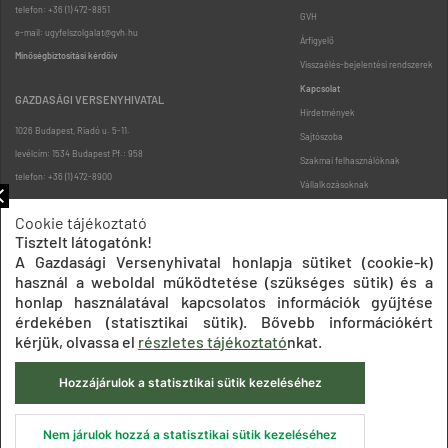
telefon: +36 (1) 472-8851
GVH
e-mail: ugyfelszolgalat@gvh.hu
Árfigyelő
Minőségbiztosítási kérdőív
Visszaélés-bejelentési rendszerek
Kapcsolat
GAZDASÁGI VERSENYHIVATAL
Hirdetmények
1026 Budapest, Riadó u. 5-11.
Sajtószoba
levélcím: 1534 Budapest Pf.: 958
Szakmai felhasználóknak
telefon: +36 (1) 472-8900
Vállalkozásoknak
Fogyasztóknak
Cookie tájékoztató
Podcast
Tisztelt látogatónk!
Oldaltérkép
A Gazdasági Versenyhivatal honlapja sütiket (cookie-k)
használ a weboldal működtetése (szükséges sütik) és a
honlap használatával kapcsolatos információk gyűjtése
érdekében (statisztikai sütik). Bővebb információkért
kérjük, olvassa el
részletes tájékoztató
nkat.
Hozzájárulok a statisztikai sütik kezeléséhez
Impresszum
Adatkezelési tájékoztatók
Akadálymentesítési nyilatkozat
Közadatkereső
Süti beállítások
ÁSZF
Nem járulok hozzá a statisztikai sütik kezeléséhez
© 2020 Gazdasági Versenyhivatal