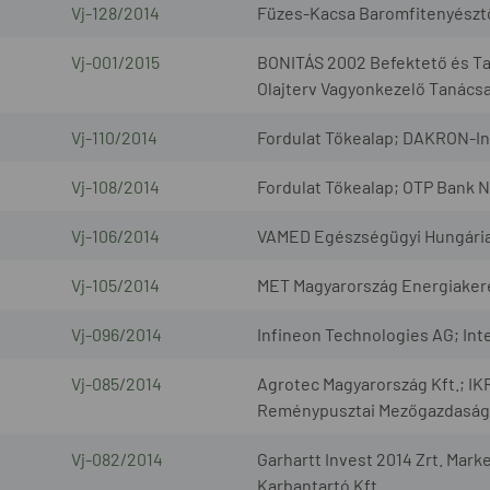
Vj-128/2014
Füzes-Kacsa Baromfitenyésztő
Vj-001/2015
BONITÁS 2002 Befektető és Tan
Olajterv Vagyonkezelő Tanácsad
Vj-110/2014
Fordulat Tőkealap; DAKRON-Inv
Vj-108/2014
Fordulat Tőkealap; OTP Bank N
Vj-106/2014
VAMED Egészségügyi Hungária K
Vj-105/2014
MET Magyarország Energiakere
Vj-096/2014
Infineon Technologies AG; Inte
Vj-085/2014
Agrotec Magyarország Kft.; IKR
Reménypusztai Mezőgazdasági 
Vj-082/2014
Garhartt Invest 2014 Zrt. Marke
Karbantartó Kft.