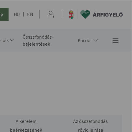
HU
EN
ép
Összefonódás-
ések
Karrier
bejelentések
A kérelem
Az összefonódás
beérkezésének
rövid leírása