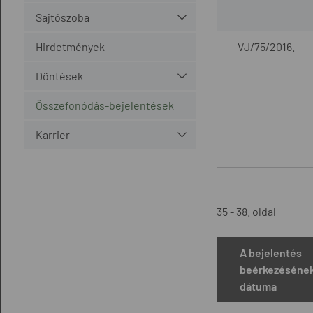
Sajtószoba
Hirdetmények
VJ/75/2016.
Döntések
Összefonódás-bejelentések
Karrier
35 - 38. oldal
A bejelentés
beérkezéséne
dátuma