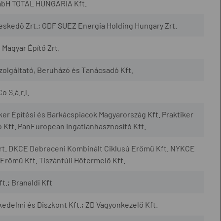
mbH TOTAL HUNGARIA Kft.
skedő Zrt.; GDF SUEZ Energia Holding Hungary Zrt.
Magyar Építő Zrt.
zolgáltató, Beruházó és Tanácsadó Kft.
 S.á.r.l.
er Építési és Barkácspiacok Magyarország Kft. Praktiker
ó Kft. PanEuropean Ingatlanhasznosító Kft.
Zrt. DKCE Debreceni Kombinált Ciklusú Erőmű Kft. NYKCE
Erőmű Kft. Tiszántúli Hőtermelő Kft.
.; Branaldi Kft
edelmi és Diszkont Kft.; ZD Vagyonkezelő Kft.