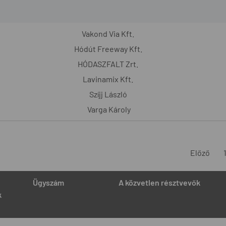
Vakond Via Kft.
Hódút Freeway Kft.
HÓDASZFALT Zrt.
Lavinamix Kft.
Szíjj László
Varga Károly
Előző
Ügyszám
A közvetlen résztvevők
k