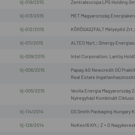
Vj-019/2015
Zentraleuropa LPG Holding G
Vj-013/2015
MET Magyarország Energiakere
Vj-012/2015
KÖRÖSASZFALT Mélyépítő Zrt.; 
Vj-011/2015
ALTEO Nyrt.; Sinergy Energias
Vj-009/2015
Intel Corporation; Lantiq HoldCo
Vj-006/2015
Papag AG Newcredit OÜ Praktik
Real Estate Ingatlanhasznosít
Vj-005/2015
Veolia Energia Magyarország 
Nyíregyházi Kombinált Ciklusú 
Vj-114/2014
DS Smith Packaging Hungary Kft
Vj-126/2014
NoKes16 Kft.; Z + D Nagykeresk