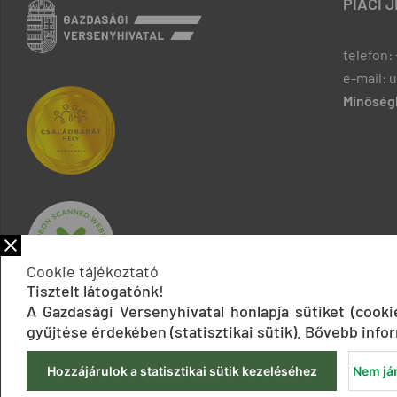
PIACI 
telefon: 
e-mail: 
Minőségb
Cookie tájékoztató
Tisztelt látogatónk!
A Gazdasági Versenyhivatal honlapja sütiket (cook
gyűjtése érdekében (statisztikai sütik). Bővebb infor
Hozzájárulok a statisztikai sütik kezeléséhez
Nem jár
Impresszum
Adatkezelési tájékoztatók
Akadálymentesítési 