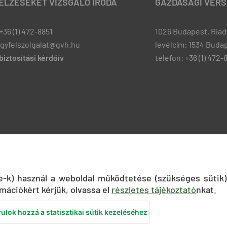
JELZÉSEKET VIZSGÁLÓ IRODA
GAZDASÁGI VERS
+36 (1) 472-8851
1026 Budapest, Riadó
ugyfelszolgalat@gvh.hu
levélcím: 1534 Budap
iztosítási kérdőív
telefon: +36 (1) 472-
ie-k) használ a weboldal működtetése (szükséges sütik)
mációkért kérjük, olvassa el
részletes tájékoztató
nkat.
ulok hozzá a statisztikai sütik kezeléséhez
nyilatkozat
Közadatkereső
Süti beállítások
ÁSZF