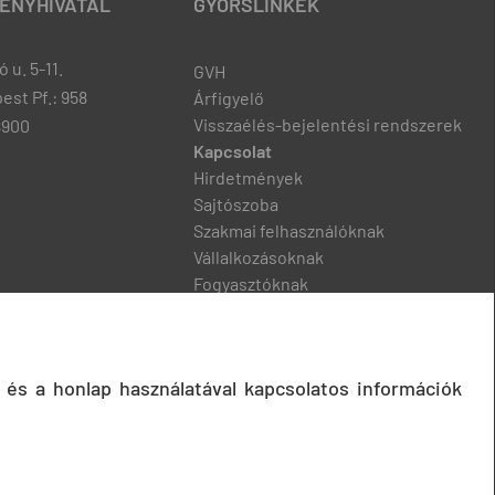
ENYHIVATAL
GYORSLINKEK
 u. 5-11.
GVH
est Pf.: 958
Árfigyelő
Visszaélés-bejelentési rendszerek
8900
Kapcsolat
Hirdetmények
Sajtószoba
Szakmai felhasználóknak
Vállalkozásoknak
Fogyasztóknak
Podcast
 és a honlap használatával kapcsolatos információk
© 2020 Gazdasági Versenyhivatal