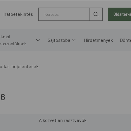
Kereső
Iratbetekintés
Oldaltérk
akmai
Sajtószoba
Hirdetmények
Dönt
lhasználóknak
ódás-bejelentések
16
A közvetlen résztvevők