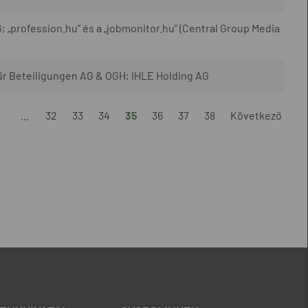
; „profession.hu” és a „jobmonitor.hu” (Central Group Media
für Beteiligungen AG & OGH; IHLE Holding AG
1
...
32
33
34
35
36
37
38
Következő