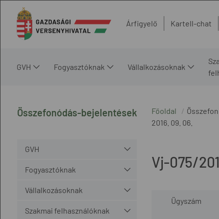
Árfigyelő
Kartell-chat
Sz
GVH
Fogyasztóknak
Vállalkozásoknak
fe
Főoldal
Összefon
Összefonódás-bejelentések
2016. 09. 06.
GVH
Vj-075/20
Fogyasztóknak
Vállalkozásoknak
Ügyszám
Szakmai felhasználóknak