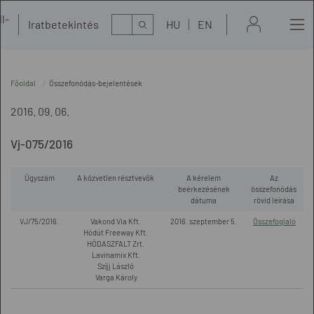
l-
Kereső
Iratbetekintés
HU
EN
t
Főoldal
Összefonódás-bejelentések
2016. 09. 06.
Vj-075/2016
Ügyszám
A közvetlen résztvevők
A kérelem
Az
beérkezésének
összefonódás
dátuma
rövid leírása
VJ/75/2016.
Vakond Via Kft.
2016. szeptember 5.
Összefoglaló
Hódút Freeway Kft.
HÓDASZFALT Zrt.
Lavinamix Kft.
Szíjj László
Varga Károly