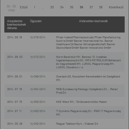
36 - 38.
Előző
1
...
33
34
35
36
37
38
Következő
oldal
A bejelentés
Ügyszám
A közvetlen résztvevők
beérkezésének
dátuma
2014. 09. 16
Vj-078/2014
Pfizer Ireland Pharmaceuticals Pfizer Manufacturing
Austria GmbH Baxter International Inc. Baxter
Healthcare SA Baxter Aktiengesellschaft Baxter
Deutschland GmbH Baxter Innovations GmbH
2014. 09. 03
Vj-072/2014
Norm Benzinkút Kft. Benczúr 13. Irodaház
Ingatlanhasznosító Kft. IMFA PETROLEUM Befektető
és Vagyonkezelő Kft. LUKOIL Magyarország Kft.
LUKOIL Slovakia s.r.o.
2014. 08. 01
Vj-069/2014
Overlack AG, Novochem Kereskedelmi és Szolgáltató
Kft.
2014. 07. 16
Vj-064/2014
MKB-Euroleasing Pénzügyi Szolgáltató Zrt..; Retail
Prod Zrt.
2014. 07. 15
Vj-063/2014
KKE-West Kft.; Törökszentmiklósi Malom
2014. 07. 11
Vj-062/2014
T-Systems Magyarország Zrt.; RWE IT Magyarország
Kft.
2014. 05. 28
Vj-052/2014
Magyar Telekom Nyrt.; Vidanet Zrt.