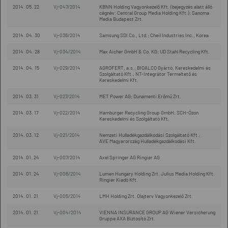
2014. 05. 22
Vj-047/2014
KBNN Holding Vagyonkezelő Kft. (bejegyzés alatt álló
cégnév: Central Group Media Holding Kft.); Sanoma
Media Budapest Zrt.
2014. 04. 30
Vj-036/2014
Samsung SDI Co., Ltd.; Cheil Industries Inc., Korea
2014. 04. 28
Vj-034/2014
Max Aicher GmbH & Co. KG; UD Stahl Recycling Kft.
2014. 04. 15
Vj-029/2014
AGROFERT, a.s.; BIOALCO Gyártó, Kereskedelmi és
Szolgáltató Kft.; NT-Integrátor Termeltető és
Kereskedelmi Kft.
2014. 03. 31
Vj-027/2014
MET Power AG; Dunamenti Erőmű Zrt.
2014. 03. 17
Vj-022/2014
Hamburger Recycling Group GmbH; SCH-Ózon
Kereskedelmi és Szolgáltató Kft.
2014. 03. 12
Vj-021/2014
Nemzeti Hulladékgazdálkodási Szolgáltató Kft.;
AVE Magyarország Hulladékgazdálkodási Kft.
2014. 01. 24
Vj-007/2014
Axel Springer AG Ringier AG
2014. 01. 24
Vj-006/2014
Lumen Hungary Holding Zrt. Julius Media Holding Kft.
Ringier Kiadó Kft.
2014. 01. 21
Vj-005/2014
LMH Holding Zrt. Olajterv Vagyonkezelő Zrt.
2014. 01. 21
Vj-004/2014
VIENNA INSURANCE GROUP AG Wiener Versicherung
Gruppe AXA Biztosító Zrt.