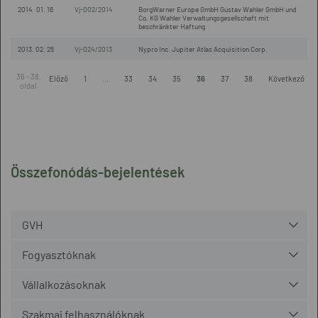
2014. 01. 16
Vj-002/2014
BorgWarner Europe GmbH Gustav Wahler GmbH und
Co. KG Wahler Verwaltungsgesellschaft mit
beschränkter Haftung
2013. 02. 25
Vj-024/2013
Nypro Inc. Jupiter Atlas Acquisition Corp.
36 - 38.
Előző
1
...
33
34
35
36
37
38
Következő
oldal
Összefonódás-bejelentések
GVH
Fogyasztóknak
Vállalkozásoknak
Szakmai felhasználóknak