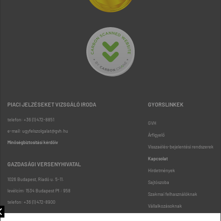
PIACI JELZÉSEKET VIZSGÁLÓ IRODA
GYORSLINKEK
telefon: +36 (1) 472-8851
GVH
e-mail: ugyfelszolgalat@gvh.hu
Árfigyelő
Minőségbiztosítási kérdőív
Visszaélés-bejelentési rendszerek
Kapcsolat
GAZDASÁGI VERSENYHIVATAL
Hirdetmények
1026 Budapest, Riadó u. 5-11.
Sajtószoba
levélcím: 1534 Budapest Pf.: 958
Szakmai felhasználóknak
telefon: +36 (1) 472-8900
Vállalkozásoknak
Fogyasztóknak