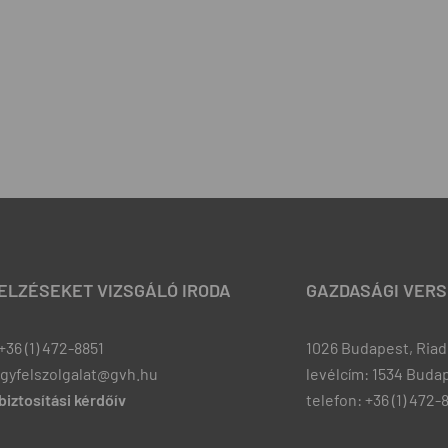
JELZÉSEKET VIZSGÁLÓ IRODA
GAZDASÁGI VERS
+36 (1) 472-8851
1026 Budapest, Riadó
ugyfelszolgalat@gvh.hu
levélcím: 1534 Budap
iztosítási kérdőív
telefon: +36 (1) 472-