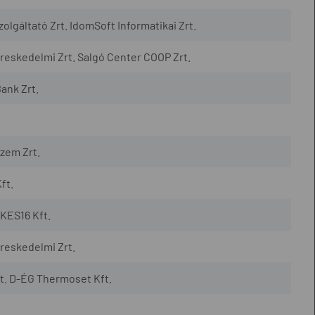
lgáltató Zrt. IdomSoft Informatikai Zrt.
eskedelmi Zrt. Salgó Center COOP Zrt.
ank Zrt.
zem Zrt.
ft.
KES16 Kft.
reskedelmi Zrt.
t. D-ÉG Thermoset Kft.