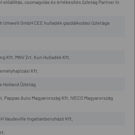
l előállítás, csomagolás és értékesítés üzletág Partner in
h Umwelt GmbH CEE hulladék gazdálkodási üzletága
 Kft. MNV Zrt. Kun Hulladék Kft.
mélyhajózási Kft.
w Holland Üzletág
t. Pappas Auto Magyarország Kft. IVECO Magyarország
H Vaudeville Ingatlanberuházó Kft.
rt.