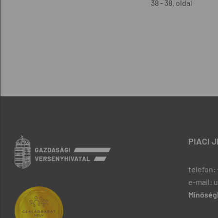
38 - 38. oldal
PIACI 
telefon: 
e-mail: 
Minőségb