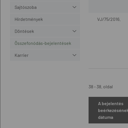
Sajtószoba
Hirdetmények
VJ/75/2016.
Döntések
Összefonódás-bejelentések
Karrier
38 - 38. oldal
A bejelentés
beérkezéséne
dátuma