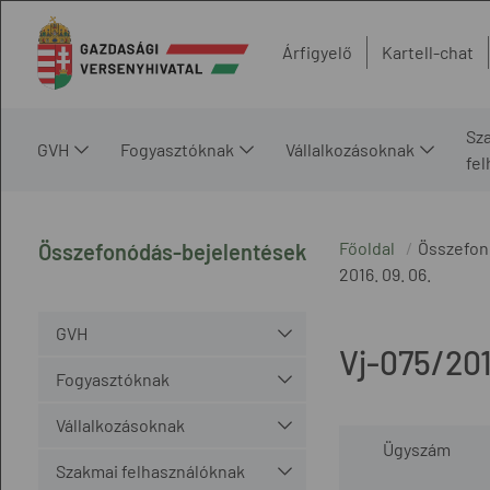
Árfigyelő
Kartell-chat
Sz
GVH
Fogyasztóknak
Vállalkozásoknak
fe
Főoldal
Összefon
Összefonódás-bejelentések
2016. 09. 06.
GVH
Vj-075/20
Fogyasztóknak
Vállalkozásoknak
Ügyszám
Szakmai felhasználóknak