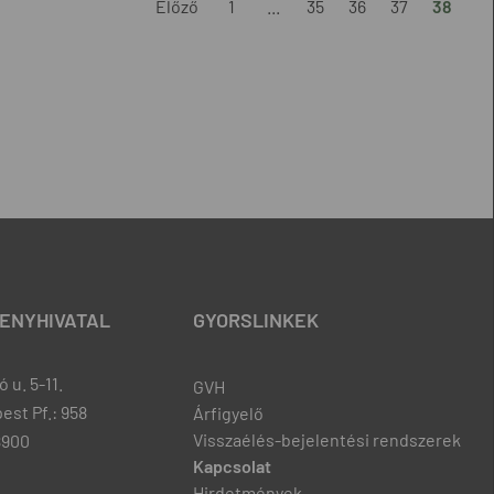
Előző
1
...
35
36
37
38
ENYHIVATAL
GYORSLINKEK
 u. 5-11.
GVH
est Pf.: 958
Árfigyelő
Visszaélés-bejelentési rendszerek
8900
Kapcsolat
Hirdetmények