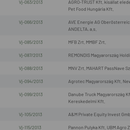
Vj-063/2013
AGRO-TRUST Kft. kisállat elede
Pet Food Hungária Kft.
Vj-066/2013
AVE Energie AG Oberösterreic
ANDELTA, a.s.
Vj-085/2013
MFB Zrt. MMBF Zrt.
Vj-087/2013
REMONDIS Magyarország Holding
Vj-088/2013
MNV Zrt. MAHART PassNave Sze
Vj-094/2013
Agrotec Magyarország Kft. Ne
Vj-099/2013
Danube Truck Magyarország Kf
Kereskedelmi Kft.
Vj-105/2013
A&M Private Equity Invest Gmb
Vj-115/2013
Pannon Pulyka Kft. UBM Agro Z