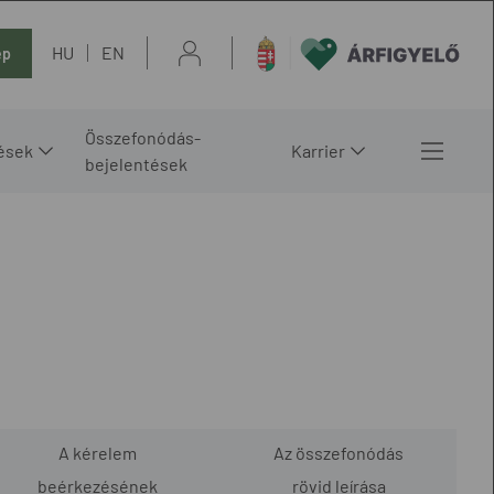
HU
EN
ép
Összefonódás-
ések
Karrier
bejelentések
A kérelem
Az összefonódás
beérkezésének
rövid leírása