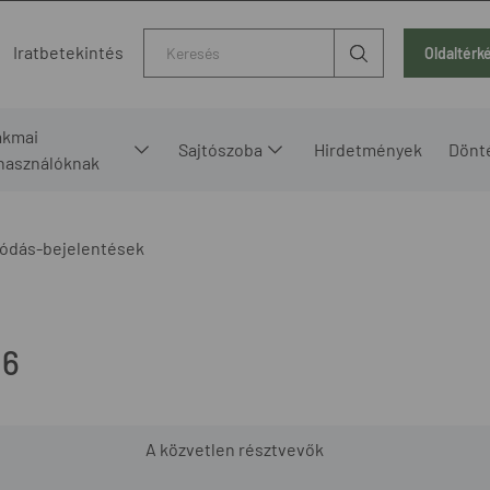
Kereső
Iratbetekintés
Oldaltérk
akmai
Sajtószoba
Hirdetmények
Dönt
lhasználóknak
ódás-bejelentések
16
A közvetlen résztvevők