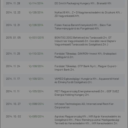
2014. 11. 28
Vj-114/2014
DS Smith Packaging Hungary Kft.; Branaldi Kft
2014. 12. 23
Vj-126/2014
NoKes16 Kft.; Z + D Nagykereskedelmi és Diszkont Kft.;
ZD Vagyonkezelő Kft.
2014. 12. 31
Vj-128/2014
Füzes-Kacsa Baromfitenyésztő Kft.; Bács-Tak
Takarmánygyártó és Forgalmazó Kft.
2015. 01. 05
Vj-001/2015
BONITÁS 2002 Befektető és Tanácsadó Zrt. OT
Industries Vagyonkezelő Zrt. (korábbi neve Olajterv
Vagyonkezelő Tanácsadó és Szolgáltató Zrt.)
2014. 11. 25
Vj-110/2014
Fordulat Tőkealap; DAKRON-Invest Kft; Graboplast
Padlógyártó Zrt.
2014. 11. 24
Vj-108/2014
Fordulat Tőkealap; OTP Bank Nyrt.; Magyar Export-
Import Bank Zrt.
2014. 11. 17
Vj-106/2014
VAMED Egészségügyi Hungária Kft.; Aquaworld Hotel
és Élményfürdő Szolgáltató Zrt.
2014. 11. 11
Vj-105/2014
MET Magyarország Energiakereskedő Zrt.; GDF SUEZ
Energia Holding Hungary Zrt.
2014. 10. 27
Vj-096/2014
Infineon Technologies AG; International Rectifier
Corporation
2014. 10. 02
Vj-085/2014
Agrotec Magyarország Kft.; IKR Agrár Kereskedelmi és
Szolgáltató Kft.; Pécs-Reménypusztai Mezőgazdasági
Termelő és Kereskedelmi Kft.; IKR Kereskedelmi Zrt.