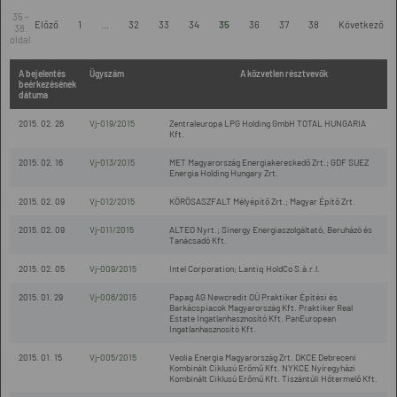
35 -
Előző
1
...
32
33
34
35
36
37
38
Következő
38.
oldal
A bejelentés
Ügyszám
A közvetlen résztvevők
beérkezésének
dátuma
2015. 02. 26
Vj-019/2015
Zentraleuropa LPG Holding GmbH TOTAL HUNGARIA
Kft.
2015. 02. 16
Vj-013/2015
MET Magyarország Energiakereskedő Zrt.; GDF SUEZ
Energia Holding Hungary Zrt.
2015. 02. 09
Vj-012/2015
KÖRÖSASZFALT Mélyépítő Zrt.; Magyar Építő Zrt.
2015. 02. 09
Vj-011/2015
ALTEO Nyrt.; Sinergy Energiaszolgáltató, Beruházó és
Tanácsadó Kft.
2015. 02. 05
Vj-009/2015
Intel Corporation; Lantiq HoldCo S.á.r.l.
2015. 01. 29
Vj-006/2015
Papag AG Newcredit OÜ Praktiker Építési és
Barkácspiacok Magyarország Kft. Praktiker Real
Estate Ingatlanhasznosító Kft. PanEuropean
Ingatlanhasznosító Kft.
2015. 01. 15
Vj-005/2015
Veolia Energia Magyarország Zrt. DKCE Debreceni
Kombinált Ciklusú Erőmű Kft. NYKCE Nyíregyházi
Kombinált Ciklusú Erőmű Kft. Tiszántúli Hőtermelő Kft.