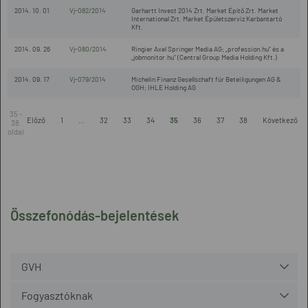
2014. 10. 01
Vj-082/2014
Garhartt Invest 2014 Zrt. Market Építő Zrt. Market
International Zrt. Market Épületszerviz Karbantartó
Kft.
2014. 09. 26
Vj-080/2014
Ringier Axel Springer Media AG; „profession.hu” és a
„jobmonitor.hu” (Central Group Media Holding Kft.)
2014. 09. 17
Vj-079/2014
Michelin Finanz Gesellschaft für Beteiligungen AG &
OGH; IHLE Holding AG
35 -
Előző
1
...
32
33
34
35
36
37
38
Következő
38.
oldal
Összefonódás-bejelentések
GVH
Fogyasztóknak