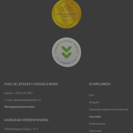
PIACI JELZÉSEKET VIZSGÁLÓ IRODA
GYORSLINKEK
telefon: +36 (1) 472-8851
GVH
e-mail: ugyfelszolgalat@gvh.hu
Árfigyelő
Minőségbiztosítási kérdőív
Visszaélés-bejelentési rendszerek
Kapcsolat
GAZDASÁGI VERSENYHIVATAL
Hirdetmények
1026 Budapest, Riadó u. 5-11.
Sajtószoba