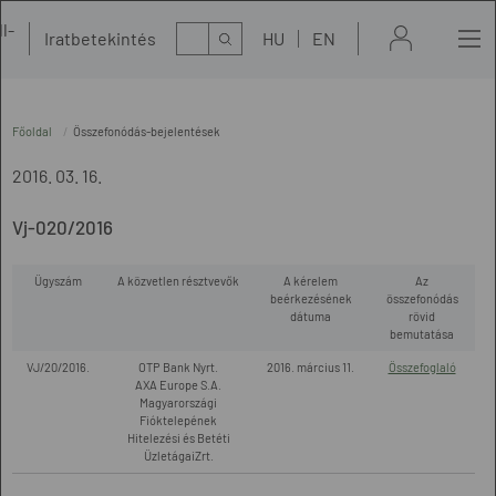
l-
Kereső
Iratbetekintés
HU
EN
t
Főoldal
Összefonódás-bejelentések
2016. 03. 16.
Vj-020/2016
Ügyszám
A közvetlen résztvevők
A kérelem
Az
beérkezésének
összefonódás
dátuma
rövid
bemutatása
VJ/20/2016.
OTP Bank Nyrt.
2016. március 11.
Összefoglaló
AXA Europe S.A.
Magyarországi
Fióktelepének
Hitelezési és Betéti
ÜzletágaiZrt.