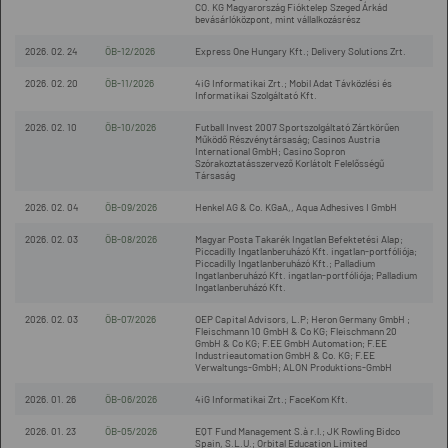
CO. KG Magyarország Fióktelep Szeged Árkád
bevásárlóközpont, mint vállalkozásrész
2026. 02. 24
ÖB-12/2026
Express One Hungary Kft.; Delivery Solutions Zrt.
2026. 02. 20
ÖB-11/2026
4iG Informatikai Zrt.; Mobil Adat Távközlési és
Informatikai Szolgáltató Kft.
2026. 02. 10
ÖB-10/2026
Futball Invest 2007 Sportszolgáltató Zártkörűen
Működő Részvénytársaság; Casinos Austria
International GmbH; Casino Sopron
Szórakoztatásszervező Korlátolt Felelősségű
Társaság
2026. 02. 04
ÖB-09/2026
Henkel AG & Co. KGaA,, Aqua Adhesives I GmbH
2026. 02. 03
ÖB-08/2026
Magyar Posta Takarék Ingatlan Befektetési Alap;
Piccadilly Ingatlanberuházó Kft. ingatlan-portfóliója;
Piccadilly Ingatlanberuházó Kft.; Palladium
Ingatlanberuházó Kft. ingatlan-portfóliója; Palladium
Ingatlanberuházó Kft.
2026. 02. 03
ÖB-07/2026
OEP Capital Advisors, L.P; Heron Germany GmbH ;
Fleischmann 10 GmbH & Co KG; Fleischmann 20
GmbH & Co KG; F.EE GmbH Automation; F.EE
Industrieautomation GmbH & Co. KG; F.EE
Verwaltungs-GmbH; ALON Produktions-GmbH
2026. 01. 26
ÖB-06/2026
4iG Informatikai Zrt.; FaceKom Kft.
2026. 01. 23
ÖB-05/2026
EQT Fund Management S.à r.l.; JK Rowling Bidco
Spain, S.L.U.; Orbital Education Limited