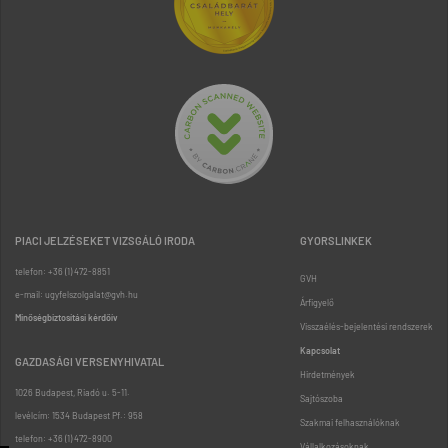
PIACI JELZÉSEKET VIZSGÁLÓ IRODA
GYORSLINKEK
telefon: +36 (1) 472-8851
GVH
e-mail: ugyfelszolgalat@gvh.hu
Árfigyelő
Minőségbiztosítási kérdőív
Visszaélés-bejelentési rendszerek
Kapcsolat
GAZDASÁGI VERSENYHIVATAL
Hirdetmények
1026 Budapest, Riadó u. 5-11.
Sajtószoba
levélcím: 1534 Budapest Pf.: 958
Szakmai felhasználóknak
telefon: +36 (1) 472-8900
Vállalkozásoknak