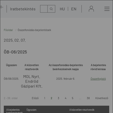
l-
Kereső
Iratbetekintés
HU
EN
t
Főoldal
Összefonódás-bejelentések
2025. 02. 07.
ÖB-06/2025
Ügyszám
A közvetlen
Az összefonódás-bejelentés
A bejelentés
résztvevők
beérkezésének napja
rövid leírása
MOL Nyrt.
ÖB/06/2025.
2025. február 6.
Összefoglaló
Endrőd
Gázipari Kft.
2 - 38. oldal
Előző
1
2
3
4
5
...
38
Következő
A bejelentés
Ügyszám
A közvetlen résztvevők
beérkezésének