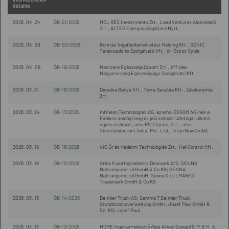
dátuma
2026. 04. 24
ÖB-21/2026
MOL RES Investments Zrt., Lead Ventures Alapkezelő
Zrt., ALTEO Energiaszolgáltató Nyrt.
2026. 04. 20
ÖB-20/2026
Bonitás Ingatlanbefektetési Holding Kft., SONIC
Tanácsadó és Szolgáltató Kft., dr. Sipos Gyula
2026. 04. 09
ÖB-19/2026
Medicare Egészségközpont Zrt., Affidea
Magyarország Egészségügyi Szolgáltató Kft.
2026. 03. 31
ÖB-18/2026
Danubia Bánya Kft., Terra Danubia Kft., Zalakerámia
Zrt.
2026. 03. 24
ÖB-17/2026
Infineon Technologies AG, az ams-OSRAM AG-nak a
Fabless analóg/vegyes jelű szenzor üzletágat alkotó
egyes eszközei, ams R&D Spain, S.L., ams
Semiconductors India, Pvt. Ltd., Titan NewCo AG;
2026. 03. 18
ÖB-16/2026
4iG Űr és Védelmi Technológiák Zrt.; HeliControl Kft.
2026. 03. 18
ÖB-15/2026
Orkla Food Ingredients Denmark A/S; SENNA
Nahrungsmittel GmbH & Co KG; SENNA
Nahrungsmittel GmbH; Senna S.r.l.; MARESI
Trademark GmbH & Co KG
2026. 03. 13
ÖB-14/2026
Daimler Truck AG; Gamma 7 Daimler Truck
Grundstücksverwaltung GmbH; Josef Paul GmbH &
Co. KG; Josef Paul
2026. 03. 13
ÖB-13/2026
HOME Ingatlanfejlesztő Alap Arkad Szeged G.M.B.H. &