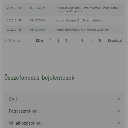
2026. 01. 19
ÖB-04/2026
Iris Trade 2004 Kft., Németh Tamás Ferenc, Adony
Logisztikai Központ Kft.
2026. 01. 19
ÖB-03/2026
Wizz Air Hungary Zrt., Duna Irodaház Kft.
2026. 01. 15
ÖB-02/2026
Magyarvíz Ásványvíz Kft., Gramex 2000 Kft.
2 - 38. oldal
Előző
1
2
3
4
5
...
38
Következő
Összefonódás-bejelentések
GVH
Fogyasztóknak
Vállalkozásoknak