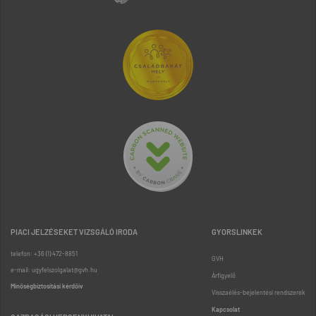
PIACI JELZÉSEKET VIZSGÁLÓ IRODA
GYORSLINKEK
telefon: +36 (1) 472-8851
GVH
e-mail: ugyfelszolgalat@gvh.hu
Árfigyelő
Minőségbiztosítási kérdőív
Visszaélés-bejelentési rendszerek
Kapcsolat