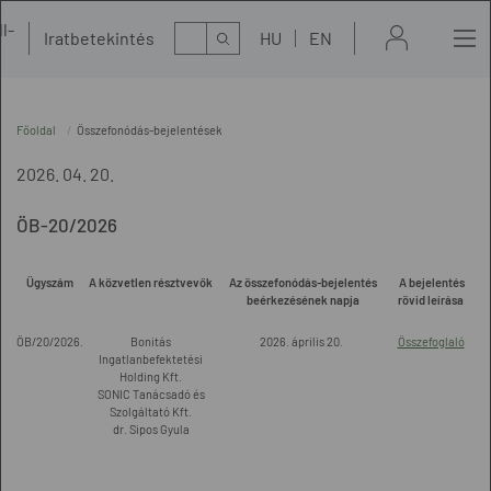
l-
Kereső
Iratbetekintés
HU
EN
t
Főoldal
Összefonódás-bejelentések
2026. 04. 20.
ÖB-20/2026
Ügyszám
A közvetlen résztvevők
Az összefonódás-bejelentés
A bejelentés
beérkezésének napja
rövid leírása
ÖB/20/2026.
Bonitás
2026. április 20.
Összefoglaló
Ingatlanbefektetési
Holding Kft.
SONIC Tanácsadó és
Szolgáltató Kft.
dr. Sipos Gyula