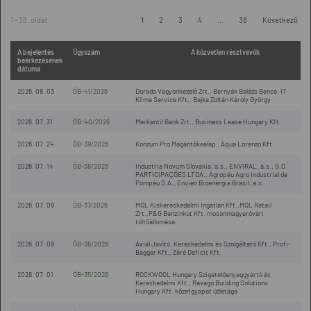
1 - 38. oldal
1
2
3
4
...
38
Következő
A bejelentés
Ügyszám
A közvetlen résztvevők
beérkezésének
dátuma
2026. 08. 03
ÖB-41/2026
Dorado Vagyonkezelő Zrt., Bernyák Balázs Bence, IT
Klima Service Kft., Bajka Zoltán Károly György
2026. 07. 31
ÖB-40/2026
Merkantil Bank Zrt., Business Lease Hungary Kft.
2026. 07. 24
ÖB-39/2026
Konzum Pro Magántőkealap , Aqua Lorenzo Kft.
2026. 07. 14
ÖB-38/2026
Industria Novum Slovakia, a.s., ENVIRAL, a.s., G.O
PARTICIPAÇÕES LTDA., Agropéu Agro Industrial de
Pompéu S.A., Envien Bioenergia Brasil, a.s.
2026. 07. 09
ÖB-37/2026
MOL Kiskereskedelmi Ingatlan Kft.,MOL Retail
Zrt.,P&G Benzinkút Kft. mosonmagyaróvári
töltőállomása
2026. 07. 09
ÖB-36/2026
Axiál Javító, Kereskedelmi és Szolgáltató Kft., Profi-
Bagger Kft., Zéró Deficit Kft.
2026. 07. 01
ÖB-35/2026
ROCKWOOL Hungary Szigetelőanyaggyártó és
Kereskedelmi Kft., Ravago Building Solutions
Hungary Kft. kőzetgyapot üzletága