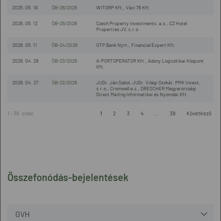
2025. 05. 19
ÖB-26/2026
WITORP Kft., Váci 76 Kft.
2026. 05. 12
ÖB-25/2026
Czech Property Investments, a.s., CZ Hotel
Properties JV, s.r.o.
2026. 05. 11
ÖB-24/2026
OTP Bank Nyrt., Financial Expert Kft.
2026. 04. 28
ÖB-23/2026
A-PORTOPERATOR Kft., Adony Logisztikai Központ
Kft.
2026. 04. 27
ÖB-22/2026
JUDr. Ján Sabol, JUDr. Világi Oszkár, PMK Invest,
s.r.o., Cromwell a.s., DRESCHER Magyarországi
Direct Mailing Informatikai és Nyomdai Kft.
1 - 38. oldal
1
2
3
4
...
38
Következő
Összefonódás-bejelentések
GVH