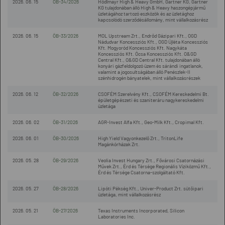
2026. 06. 15
ÖB-34/2026
Hödlmayr High & Heavy GmbH, Gartner KG, Gartner
KG tulajdonában álló High & Heavy haszongépjármű
üzletágához tartozó eszközök és az üzletághoz
kapcsolódó szerződésállomány, mint vállalkozásrész
2026. 06. 15
ÖB-33/2026
MOL Upstream Zrt., Endrőd Gázipari Kft., OGD
Nádudvar Koncessziós Kft., OGD Újléta Koncessziós
Kft. Mogyoród Koncessziós Kft. Nagykáta
Koncessziós Kft. Ócsa Koncessziós Kft. O&GD
Central Kft., O&GD Central Kft. tulajdonában álló
konyári gázfeldolgozó üzem és sárándi ingatlanok,
valamint a jogosultságában álló Penészlek-II
szénhidrogén bányatelek, mint vállalkozásrészek
2026. 06. 12
ÖB-32/2026
CSOFÉM Szerelvény Kft., CSOFÉM Kereskedelmi Bt.
épületgépészeti és szaniteráru nagykereskedelmi
üzletága
2026. 06. 02
ÖB-31/2026
AGR-Invest Alfa Kft., Geo-Milk Kft., Cropimal Kft.
2026. 06. 01
ÖB-30/2026
High Yield Vagyonkezelő Zrt., TritonLife
Magánkórházak Zrt.
2026. 05. 28
ÖB-29/2026
Veolia Invest Hungary Zrt., Fővárosi Csatornázási
Művek Zrt., Érd és Térsége Regionális Víziközmű Kft.,
Érd és Térsége Csatorna-szolgáltató Kft.
2026. 05. 27
ÖB-28/2026
Lipóti Pékség Kft., Univer-Product Zrt. sütőipari
üzletága, mint vállalkozásrész
2026. 05. 21
ÖB-27/2026
Texas Instruments Incorporated, Silicon
Laboratories Inc.