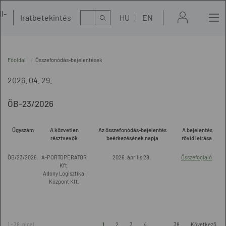
l-
Kereső
Iratbetekintés
HU
EN
t
Főoldal
Összefonódás-bejelentések
2026. 04. 29.
ÖB-23/2026
Ügyszám
A közvetlen
Az összefonódás-bejelentés
A bejelentés
résztvevők
beérkezésének napja
rövid leírása
ÖB/23/2026.
A-PORTOPERATOR
2026. április 28.
Összefoglaló
Kft.
Adony Logisztikai
Központ Kft.
1 - 38. oldal
1
2
3
4
...
38
Következő