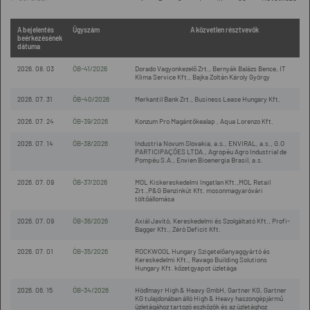
A bejelentés
Ügyszám
A közvetlen résztvevők
beérkezésének
dátuma
2026. 08. 03
ÖB-41/2026
Dorado Vagyonkezelő Zrt., Bernyák Balázs Bence, IT
Klima Service Kft., Bajka Zoltán Károly György
2026. 07. 31
ÖB-40/2026
Merkantil Bank Zrt., Business Lease Hungary Kft.
2026. 07. 24
ÖB-39/2026
Konzum Pro Magántőkealap , Aqua Lorenzo Kft.
2026. 07. 14
ÖB-38/2026
Industria Novum Slovakia, a.s., ENVIRAL, a.s., G.O
PARTICIPAÇÕES LTDA., Agropéu Agro Industrial de
Pompéu S.A., Envien Bioenergia Brasil, a.s.
2026. 07. 09
ÖB-37/2026
MOL Kiskereskedelmi Ingatlan Kft.,MOL Retail
Zrt.,P&G Benzinkút Kft. mosonmagyaróvári
töltőállomása
2026. 07. 09
ÖB-36/2026
Axiál Javító, Kereskedelmi és Szolgáltató Kft., Profi-
Bagger Kft., Zéró Deficit Kft.
2026. 07. 01
ÖB-35/2026
ROCKWOOL Hungary Szigetelőanyaggyártó és
Kereskedelmi Kft., Ravago Building Solutions
Hungary Kft. kőzetgyapot üzletága
2026. 06. 15
ÖB-34/2026
Hödlmayr High & Heavy GmbH, Gartner KG, Gartner
KG tulajdonában álló High & Heavy haszongépjármű
üzletágához tartozó eszközök és az üzletághoz