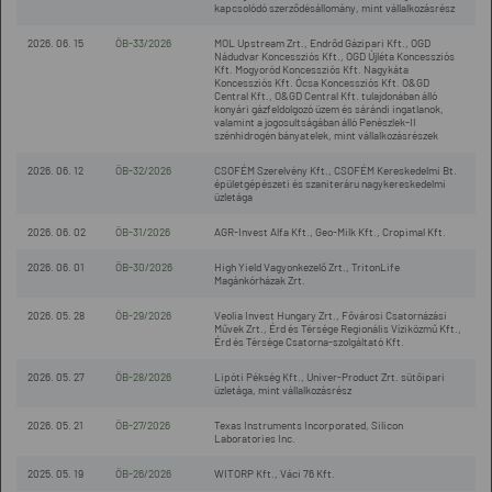
kapcsolódó szerződésállomány, mint vállalkozásrész
2026. 06. 15
ÖB-33/2026
MOL Upstream Zrt., Endrőd Gázipari Kft., OGD
Nádudvar Koncessziós Kft., OGD Újléta Koncessziós
Kft. Mogyoród Koncessziós Kft. Nagykáta
Koncessziós Kft. Ócsa Koncessziós Kft. O&GD
Central Kft., O&GD Central Kft. tulajdonában álló
konyári gázfeldolgozó üzem és sárándi ingatlanok,
valamint a jogosultságában álló Penészlek-II
szénhidrogén bányatelek, mint vállalkozásrészek
2026. 06. 12
ÖB-32/2026
CSOFÉM Szerelvény Kft., CSOFÉM Kereskedelmi Bt.
épületgépészeti és szaniteráru nagykereskedelmi
üzletága
2026. 06. 02
ÖB-31/2026
AGR-Invest Alfa Kft., Geo-Milk Kft., Cropimal Kft.
2026. 06. 01
ÖB-30/2026
High Yield Vagyonkezelő Zrt., TritonLife
Magánkórházak Zrt.
2026. 05. 28
ÖB-29/2026
Veolia Invest Hungary Zrt., Fővárosi Csatornázási
Művek Zrt., Érd és Térsége Regionális Víziközmű Kft.,
Érd és Térsége Csatorna-szolgáltató Kft.
2026. 05. 27
ÖB-28/2026
Lipóti Pékség Kft., Univer-Product Zrt. sütőipari
üzletága, mint vállalkozásrész
2026. 05. 21
ÖB-27/2026
Texas Instruments Incorporated, Silicon
Laboratories Inc.
2025. 05. 19
ÖB-26/2026
WITORP Kft., Váci 76 Kft.