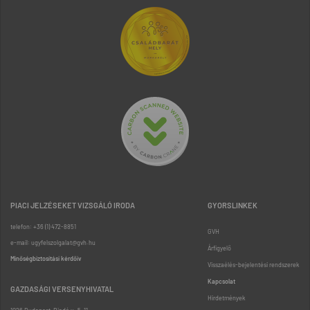
PIACI JELZÉSEKET VIZSGÁLÓ IRODA
GYORSLINKEK
telefon: +36 (1) 472-8851
GVH
e-mail: ugyfelszolgalat@gvh.hu
Árfigyelő
Minőségbiztosítási kérdőív
Visszaélés-bejelentési rendszerek
Kapcsolat
GAZDASÁGI VERSENYHIVATAL
Hirdetmények