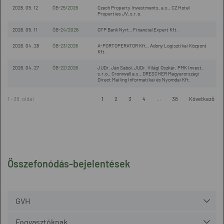
2026. 05. 12
ÖB-25/2026
Czech Property Investments, a.s., CZ Hotel
Properties JV, s.r.o.
2026. 05. 11
ÖB-24/2026
OTP Bank Nyrt., Financial Expert Kft.
2026. 04. 28
ÖB-23/2026
A-PORTOPERATOR Kft., Adony Logisztikai Központ
Kft.
2026. 04. 27
ÖB-22/2026
JUDr. Ján Sabol, JUDr. Világi Oszkár, PMK Invest,
s.r.o., Cromwell a.s., DRESCHER Magyarországi
Direct Mailing Informatikai és Nyomdai Kft.
1 - 38. oldal
1
2
3
4
...
38
Következő
Összefonódás-bejelentések
GVH
Fogyasztóknak