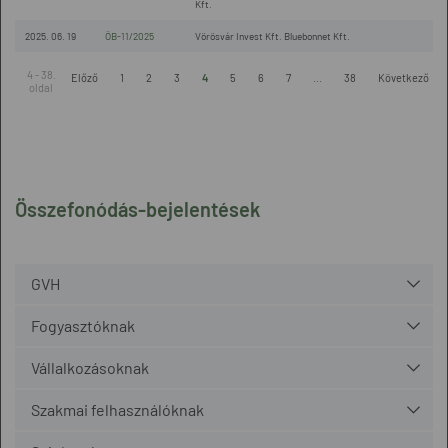
Kft.
2025. 06. 19
ÖB-11/2025
Vörösvár Invest Kft. Bluebonnet Kft.
4 - 38.
Előző
1
2
3
4
5
6
7
...
38
Következő
oldal
Összefonódás-bejelentések
GVH
Fogyasztóknak
Vállalkozásoknak
Szakmai felhasználóknak