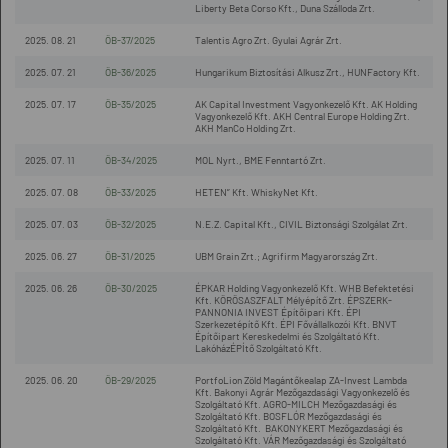
Liberty Beta Corso Kft., Duna Szálloda Zrt.
2025. 08. 21
ÖB-37/2025
Talentis Agro Zrt. Gyulai Agrár Zrt.
2025. 07. 21
ÖB-36/2025
Hungarikum Biztosítási Alkusz Zrt., HUNFactory Kft.
2025. 07. 17
ÖB-35/2025
AK Capital Investment Vagyonkezelő Kft. AK Holding
Vagyonkezelő Kft. AKH Central Europe Holding Zrt.
AKH ManCo Holding Zrt.
2025. 07. 11
ÖB-34/2025
MOL Nyrt., BME Fenntartó Zrt.
2025. 07. 08
ÖB-33/2025
HETEN” Kft. WhiskyNet Kft.
2025. 07. 03
ÖB-32/2025
N.E.Z. Capital Kft., CIVIL Biztonsági Szolgálat Zrt.
2025. 06. 27
ÖB-31/2025
UBM Grain Zrt.; Agrifirm Magyarország Zrt.
2025. 06. 26
ÖB-30/2025
ÉPKAR Holding Vagyonkezelő Kft. WHB Befektetési
Kft. KÖRÖSASZFALT Mélyépítő Zrt. ÉPSZERK-
PANNONIA INVEST Építőipari Kft. ÉPI
Szerkezetépítő Kft. ÉPI Fővállalkozói Kft. BNVT
Építőipart Kereskedelmi és Szolgáltató Kft.
LakóházÉPÍtő Szolgáltató Kft.
2025. 06. 20
ÖB-29/2025
PortfoLion Zöld Magántőkealap ZA-Invest Lambda
Kft. Bakonyi Agrár Mezőgazdasági Vagyonkezelő és
Szolgáltató Kft. AGRO-MILCH Mezőgazdasági és
Szolgáltató Kft. BOSFLÓR Mezőgazdasági és
Szolgáltató Kft. BAKONYKERT Mezőgazdasági és
Szolgáltató Kft. VÁR Mezőgazdasági és Szolgáltató