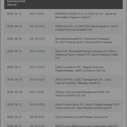
beérkezésének
dátuma
2025. 10. 17
ÖB-47/2025
PREMIER ENERGY PLC; iG TECH CC Zrt.; Iberdrola
Renovables Magyarország Kft.
2025. 09. 24
ÖB-46/2025
NRGWorks Kft.;FLOGISTON Gázmérőgyártó, Javító,
Hitelesítő és Kereskedelmi Kft.
2025. 09. 18
ÖB-45/2025
Recorde Alapkezelő Zrt.;Concorde Értékpapír
Zrt.;DCF Consulting Kft.;Science Park Irodaház
2025. 09. 15
ÖB-44/2025
Obton A/S; Renewable Energy Company A/S; Obton
Solenergi Master Impact P/S; Obton Solenergi Stabil
P/S
2025. 09. 11
ÖB-43/2025
Kallos Cosmetics Kft., Magyar-Amerikai
Magántőkealap, Kallos Cosmetics USA Inc.
2025. 09. 10
ÖB-42/2025
APEX CAPITAL ASSET Management Zrt.; Solus
Capital Kockázati Tőkealap-kezelő Zrt.
2025. 09. 08
ÖB-41/2025
Tönnies International Management GmbH, IFF
Ventures GmbH & Co. KG
2025. 08. 21
ÖB-40/2025.
Gran Private Equity Zrt. Solva II Magántőkealap CATO
Investments Kft. Ganz-MaVag International Kft.
2025. 08. 21
ÖB-39/2025.
CarUX Holding Limited Pioneer Corporation
2025. 08. 21
ÖB-38/2025.
BDPST Corso Béta Investment Ingatlanberuházó Kft.,