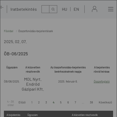
l-
Kereső
Iratbetekintés
HU
EN
t
Főoldal
Összefonódás-bejelentések
2025. 02. 07.
ÖB-06/2025
Ügyszám
A közvetlen
Az összefonódás-bejelentés
A bejelentés
résztvevők
beérkezésének napja
rövid leírása
MOL Nyrt.
ÖB/06/2025.
2025. február 6.
Összefoglaló
Endrőd
Gázipari Kft.
4 - 38.
Előző
1
2
3
4
5
6
7
...
38
Következő
oldal
A bejelentés
Ügyszám
A közvetlen résztvevők