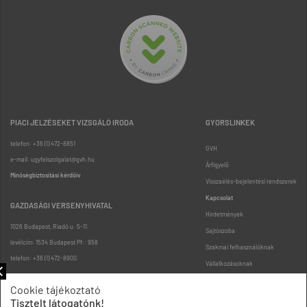
PIACI JELZÉSEKET VIZSGÁLÓ IRODA
GYORSLINKEK
telefon: +36 (1) 472-8851
GVH
e-mail: ugyfelszolgalat@gvh.hu
Árfigyelő
Minőségbiztosítási kérdőív
Visszaélés-bejelentési rendszerek
Kapcsolat
GAZDASÁGI VERSENYHIVATAL
Hirdetmények
1026 Budapest, Riadó u. 5-11.
Sajtószoba
levélcím: 1534 Budapest Pf.: 958
Szakmai felhasználóknak
telefon: +36 (1) 472-8900
Vállalkozásoknak
Fogyasztóknak
Cookie tájékoztató
Podcast
Tisztelt látogatónk!