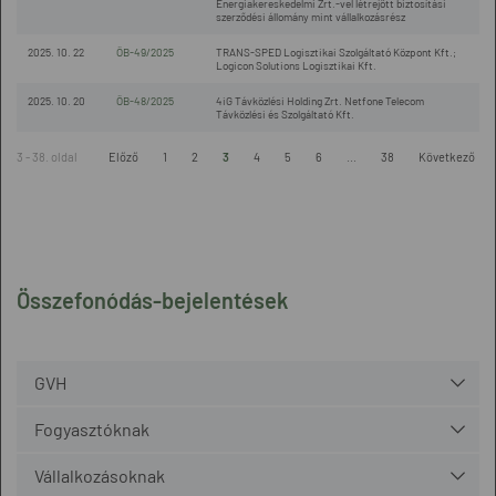
Energiakereskedelmi Zrt.-vel létrejött biztosítási
szerződési állomány mint vállalkozásrész
2025. 10. 22
ÖB-49/2025
TRANS-SPED Logisztikai Szolgáltató Központ Kft.;
Logicon Solutions Logisztikai Kft.
2025. 10. 20
ÖB-48/2025
4iG Távközlési Holding Zrt. Netfone Telecom
Távközlési és Szolgáltató Kft.
3 - 38. oldal
Előző
1
2
3
4
5
6
...
38
Következő
Összefonódás-bejelentések
GVH
Fogyasztóknak
Vállalkozásoknak