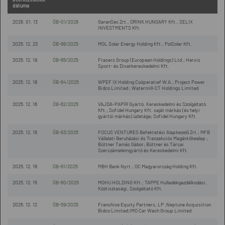
dátuma
2026. 01. 13
ÖB-01/2026
GaranSec Zrt., ORINK HUNGARY Kft., SELIX
INVESTMENTS Kft.
2025. 12. 23
ÖB-66/2025
MOL Solar Energy Holding Kft.; PolSolar Kft.
2025. 12. 19
ÖB-65/2025
Frasers Group (European Holdings) Ltd.; Hervis
Sport- és Divatkereskedelmi Kft.
2025. 12. 18
ÖB-64/2025
WPEF IX Holding Coöperatief W.A.; Project Power
Bidco Limited ; Watermill-CT Holdings Limited
2025. 12. 16
ÖB-62/2025
VAJDA-PAPÍR Gyártó, Kereskedelmi és Szolgáltató
Kft.; Sofidel Hungary Kft. saját márkás (és helyi
gyártói márkás) üzletága; Sofidel Hungary Kft.
2025. 12. 16
ÖB-63/2025
FOCUS VENTURES Befektetési Alapkezelő Zrt.; MFB
Vállalati Beruházási és Tranzakciós Magántőkealap ;
Büttner Tamás Gábor; Büttner és Társai
Szerszámelemgyártó és Kereskedelmi Kft.
2025. 12. 16
ÖB-61/2025
MBH Bank Nyrt.; OC Magyarország Holding Kft.
2025. 12. 15
ÖB-60/2025
MOHU HOLDING Kft.; TAPPE Hulladékgazdálkodási,
Köztisztasági, Szolgáltató Kft.
2025. 12. 12
ÖB-59/2025
Franchise Equity Partners, LP ;Neptune Acquisition
Bidco Limited;IMO Car Wash Group Limited