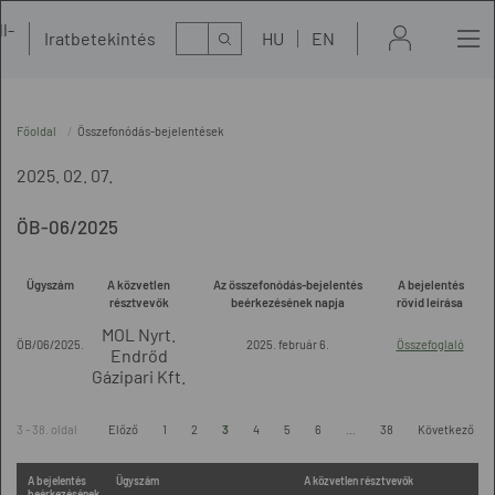
l-
Kereső
Iratbetekintés
HU
EN
t
Főoldal
Összefonódás-bejelentések
2025. 02. 07.
ÖB-06/2025
Ügyszám
A közvetlen
Az összefonódás-bejelentés
A bejelentés
résztvevők
beérkezésének napja
rövid leírása
MOL Nyrt.
ÖB/06/2025.
2025. február 6.
Összefoglaló
Endrőd
Gázipari Kft.
3 - 38. oldal
Előző
1
2
3
4
5
6
...
38
Következő
A bejelentés
Ügyszám
A közvetlen résztvevők
beérkezésének