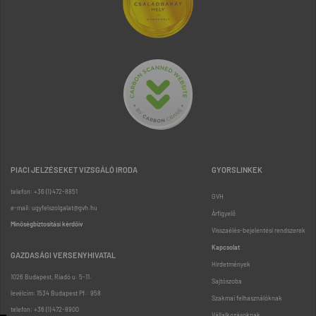
PIACI JELZÉSEKET VIZSGÁLÓ IRODA
GYORSLINKEK
telefon: +36 (1) 472-8851
GVH
e-mail: ugyfelszolgalat@gvh.hu
Árfigyelő
Minőségbiztosítási kérdőív
Visszaélés-bejelentési rendszerek
Kapcsolat
GAZDASÁGI VERSENYHIVATAL
Hirdetmények
1026 Budapest, Riadó u. 5-11.
Sajtószoba
levélcím: 1534 Budapest Pf.: 958
Szakmai felhasználóknak
telefon: +36 (1) 472-8900
Vállalkozásoknak