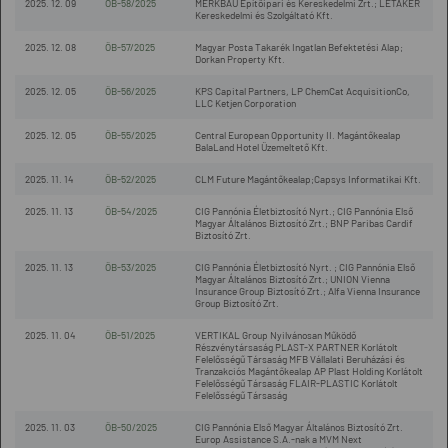
2025. 12. 09
ÖB-58/2025
MERKBAU Építőipari és Kereskedelmi Zrt.; LÉTAKER
Kereskedelmi és Szolgáltató Kft.
2025. 12. 08
ÖB-57/2025
Magyar Posta Takarék Ingatlan Befektetési Alap;
Dorkan Property Kft.
2025. 12. 05
ÖB-56/2025
KPS Capital Partners, LP ChemCat AcquisitionCo,
LLC Ketjen Corporation
2025. 12. 05
ÖB-55/2025
Central European Opportunity II. Magántőkealap
BalaLand Hotel Üzemeltető Kft.
2025. 11. 14
ÖB-52/2025
CLM Future Magántőkealap;Capsys Informatikai Kft.
2025. 11. 13
ÖB-54/2025
CIG Pannónia Életbiztosító Nyrt.; CIG Pannónia Első
Magyar Általános Biztosító Zrt.; BNP Paribas Cardif
Biztosító Zrt.
2025. 11. 13
ÖB-53/2025
CIG Pannónia Életbiztosító Nyrt. ; CIG Pannónia Első
Magyar Általános Biztosító Zrt.; UNION Vienna
Insurance Group Biztosító Zrt.; Alfa Vienna Insurance
Group Biztosító Zrt.
2025. 11. 04
ÖB-51/2025
VERTIKAL Group Nyilvánosan Működő
Részvénytársaság PLAST-X PARTNER Korlátolt
Felelősségű Társaság MFB Vállalati Beruházási és
Tranzakciós Magántőkealap AP Plast Holding Korlátolt
Felelősségű Társaság FLAIR-PLASTIC Korlátolt
Felelősségű Társaság
2025. 11. 03
ÖB-50/2025
CIG Pannónia Első Magyar Általános Biztosító Zrt.
Europ Assistance S.A.-nak a MVM Next