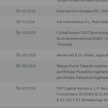
ÖB-12/2026
Express One Hungary Kft.; Deli
ÖB-11/2026
4iG Informatikai Zrt.; Mobil Ad
ÖB-10/2026
Futball Invest 2007 Sportszo
Austria International GmbH; C
Társaság
ÖB-09/2026
Henkel AG & Co. KGaA,, Aqua 
ÖB-08/2026
Magyar Posta Takarék Ingatlan 
portfóliója; Piccadilly Ingatla
portfóliója; Palladium Ingatla
ÖB-07/2026
OEP Capital Advisors, L.P; H
Fleischmann 20 GmbH & Co KG
& Co. KG; F.EE Verwaltungs-