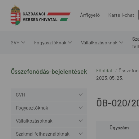
Árfigyelő
Kartell-chat
Sz
GVH
Fogyasztóknak
Vállalkozásoknak
fe
Főoldal
Összefon
Összefonódás-bejelentések
2023. 05. 23.
GVH
ÖB-020/2
Fogyasztóknak
Vállalkozásoknak
Ügyszám
Szakmai felhasználóknak