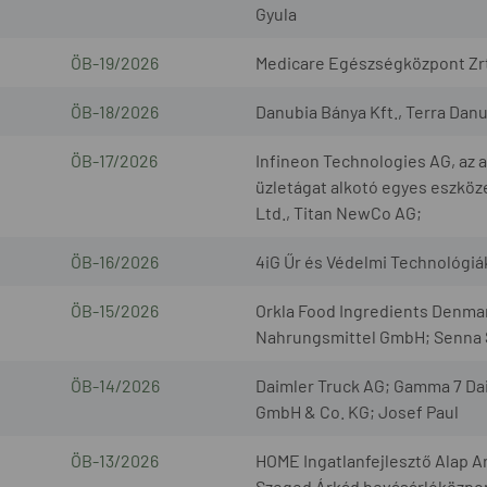
Gyula
ÖB-19/2026
Medicare Egészségközpont Zrt.
ÖB-18/2026
Danubia Bánya Kft., Terra Danub
ÖB-17/2026
Infineon Technologies AG, az
üzletágat alkotó egyes eszköze
Ltd., Titan NewCo AG;
ÖB-16/2026
4iG Űr és Védelmi Technológiák 
ÖB-15/2026
Orkla Food Ingredients Denm
Nahrungsmittel GmbH; Senna S
ÖB-14/2026
Daimler Truck AG; Gamma 7 Da
GmbH & Co. KG; Josef Paul
ÖB-13/2026
HOME Ingatlanfejlesztő Alap A
Szeged Árkád bevásárlóközpont