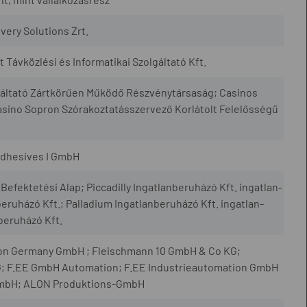
very Solutions Zrt.
at Távközlési és Informatikai Szolgáltató Kft.
lgáltató Zártkörűen Működő Részvénytársaság; Casinos
asino Sopron Szórakoztatásszervező Korlátolt Felelősségű
Adhesives I GmbH
Befektetési Alap; Piccadilly Ingatlanberuházó Kft. ingatlan-
nberuházó Kft.; Palladium Ingatlanberuházó Kft. ingatlan-
nberuházó Kft.
eron Germany GmbH ; Fleischmann 10 GmbH & Co KG;
; F.EE GmbH Automation; F.EE Industrieautomation GmbH
GmbH; ALON Produktions-GmbH