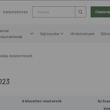
Kereső
Iratbetekintés
Oldaltérk
akmai
Sajtószoba
Hirdetmények
Dönt
lhasználóknak
ódás-bejelentések
023
A közvetlen résztvevők
Az öss
beé