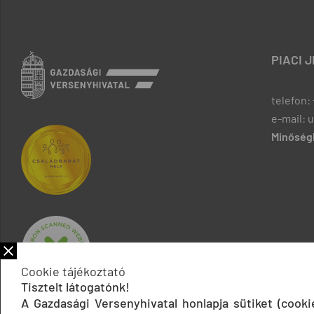
PIACI 
telefon: 
e-mail: 
Minőségb
Cookie tájékoztató
Tisztelt látogatónk!
A Gazdasági Versenyhivatal honlapja sütiket (cook