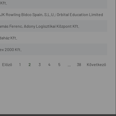
Kft.
JK Rowling Bidco Spain, S.L.U.; Orbital Education Limited
amás Ferenc, Adony Logisztikai Központ Kft.
daház Kft.
ex 2000 Kft.
Előző
1
2
3
4
5
...
38
Következő