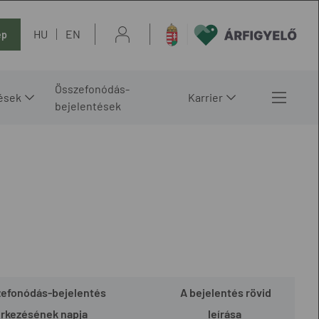
HU
EN
ép
Összefonódás-
ések
Karrier
bejelentések
zefonódás-bejelentés
A bejelentés rövid
rkezésének napja
leírása