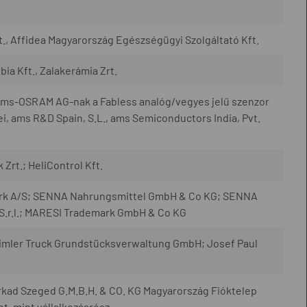
, Affidea Magyarország Egészségügyi Szolgáltató Kft.
ia Kft., Zalakerámia Zrt.
 ams-OSRAM AG-nak a Fabless analóg/vegyes jelű szenzor
i, ams R&D Spain, S.L., ams Semiconductors India, Pvt.
Zrt.; HeliControl Kft.
ark A/S; SENNA Nahrungsmittel GmbH & Co KG; SENNA
.r.l.; MARESI Trademark GmbH & Co KG
imler Truck Grundstücksverwaltung GmbH; Josef Paul
rkad Szeged G.M.B.H. & CO. KG Magyarország Fióktelep
, mint vállalkozásrész