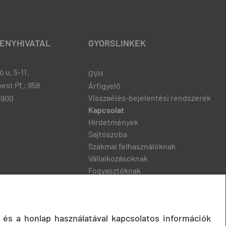
ENYHIVATAL
GYORSLINKEK
 u. 5-11.
GVH
est Pf.: 958
Árfigyelő
Visszaélés-bejelentési rendszerek
8900
Kapcsolat
Hirdetmények
Sajtószoba
Szakmai felhasználóknak
Vállalkozásoknak
Fogyasztóknak
Podcast
 és a honlap használatával kapcsolatos információk