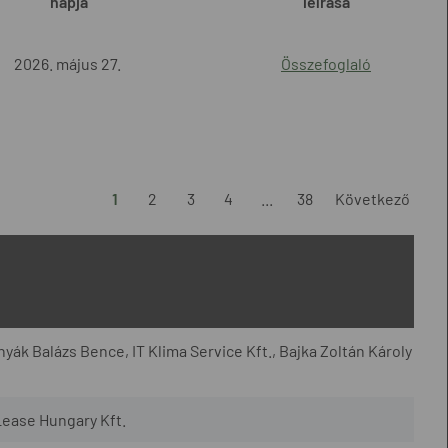
napja
leírása
2026. május 27.
Összefoglaló
1
2
3
4
...
38
Következő
yák Balázs Bence, IT Klima Service Kft., Bajka Zoltán Károly
Lease Hungary Kft.