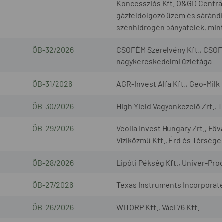
Koncessziós Kft. O&GD Central 
gázfeldolgozó üzem és sárándi 
szénhidrogén bányatelek, mint
ÖB-32/2026
CSOFÉM Szerelvény Kft., CSOF
nagykereskedelmi üzletága
ÖB-31/2026
AGR-Invest Alfa Kft., Geo-Milk 
ÖB-30/2026
High Yield Vagyonkezelő Zrt., 
ÖB-29/2026
Veolia Invest Hungary Zrt., Fő
Víziközmű Kft., Érd és Térsége
ÖB-28/2026
Lipóti Pékség Kft., Univer-Prod
ÖB-27/2026
Texas Instruments Incorporated
ÖB-26/2026
WITORP Kft., Váci 76 Kft.