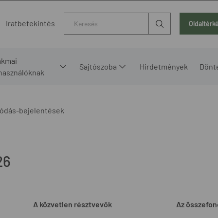
Kereső
Iratbetekintés
Oldaltérk
akmai
Sajtószoba
Hirdetmények
Dönt
lhasználóknak
ódás-bejelentések
26
A közvetlen résztvevők
Az összefon