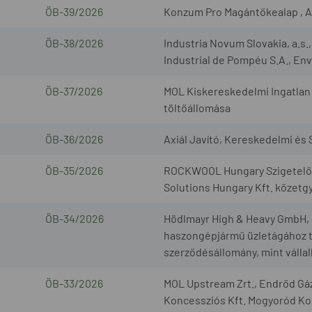
ÖB-39/2026
Konzum Pro Magántőkealap , A
ÖB-38/2026
Industria Novum Slovakia, a.s
Industrial de Pompéu S.A., Envi
ÖB-37/2026
MOL Kiskereskedelmi Ingatlan 
töltőállomása
ÖB-36/2026
Axiál Javító, Kereskedelmi és S
ÖB-35/2026
ROCKWOOL Hungary Szigetelőan
Solutions Hungary Kft. kőzetg
ÖB-34/2026
Hödlmayr High & Heavy GmbH, G
haszongépjármű üzletágához t
szerződésállomány, mint válla
ÖB-33/2026
MOL Upstream Zrt., Endrőd Gáz
Koncessziós Kft. Mogyoród Kon