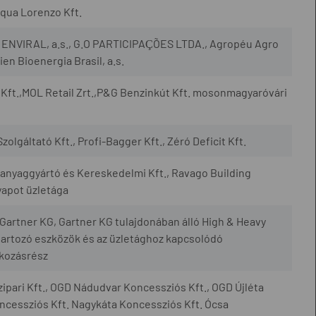
qua Lorenzo Kft.
., ENVIRAL, a.s., G.O PARTICIPAÇÕES LTDA., Agropéu Agro
en Bioenergia Brasil, a.s.
Kft.,MOL Retail Zrt.,P&G Benzinkút Kft. mosonmagyaróvári
zolgáltató Kft., Profi-Bagger Kft., Zéró Deficit Kft.
yaggyártó és Kereskedelmi Kft., Ravago Building
yapot üzletága
artner KG, Gartner KG tulajdonában álló High & Heavy
artozó eszközök és az üzletághoz kapcsolódó
lkozásrész
ipari Kft., OGD Nádudvar Koncessziós Kft., OGD Újléta
cessziós Kft. Nagykáta Koncessziós Kft. Ócsa