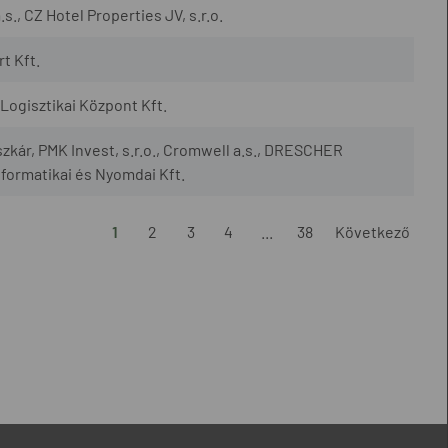
., CZ Hotel Properties JV, s.r.o.
t Kft.
ogisztikai Központ Kft.
szkár, PMK Invest, s.r.o., Cromwell a.s., DRESCHER
nformatikai és Nyomdai Kft.
1
2
3
4
...
38
Következő