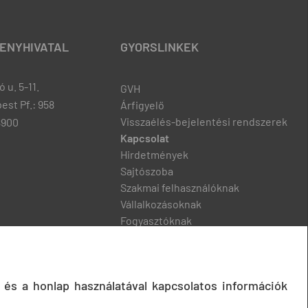
ENYHIVATAL
GYORSLINKEK
 u. 5-11.
GVH
est Pf.: 958
Árfigyelő
Visszaélés-bejelentési rendszerek
8900
Kapcsolat
Hirdetmények
Sajtószoba
Szakmai felhasználóknak
Vállalkozásoknak
Fogyasztóknak
Podcast
 és a honlap használatával kapcsolatos információk