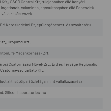
Kft., O&GD Central Kft. tulajdonában álló konyári
ingatlanok, valamint a jogosultságában álló Penészlek-II
 vállalkozásrészek
ÉM Kereskedelmi Bt. épületgépészeti és szaniteráru
Kft., Cropimal Kft.
TritonLife Magánkórházak Zrt.
városi Csatornázási Művek Zrt., Érd és Térsége Regionális
 Csatorna-szolgáltató Kft.
uct Zrt. sütőipari üzletága, mint vállalkozásrész
, Silicon Laboratories Inc.