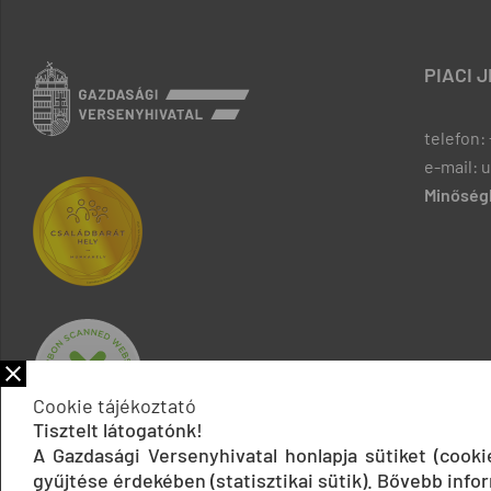
PIACI 
telefon: 
e-mail: 
Minőségb
Cookie tájékoztató
Tisztelt látogatónk!
A Gazdasági Versenyhivatal honlapja sütiket (cook
gyűjtése érdekében (statisztikai sütik). Bővebb infor