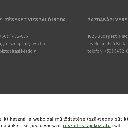
JELZÉSEKET VIZSGÁLÓ IRODA
GAZDASÁGI VERS
+36 (1) 472-8851
1026 Budapest, Riadó
ugyfelszolgalat@gvh.hu
levélcím: 1534 Budap
iztosítási kérdőív
telefon: +36 (1) 472-
ie-k) használ a weboldal működtetése (szükséges sütik)
mációkért kérjük, olvassa el
részletes tájékoztató
nkat.