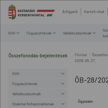
Árfigyelő
Kartell-chat
Sz
GVH
Fogyasztóknak
Vállalkozásoknak
fe
Főoldal
Összefon
Összefonódás-bejelentések
2026. 05. 27.
GVH
ÖB-28/20
Fogyasztóknak
Vállalkozásoknak
Ügyszám
Szakmai felhasználóknak