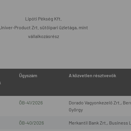
Lipóti Pékség Kft.
Univer-Product Zrt. sütőipari üzletága, mint
vállalkozásrész
Ügyszám
A közvetlen résztvevők
k
ÖB-41/2026
Dorado Vagyonkezelő Zrt., Bern
György
ÖB-40/2026
Merkantil Bank Zrt., Business 