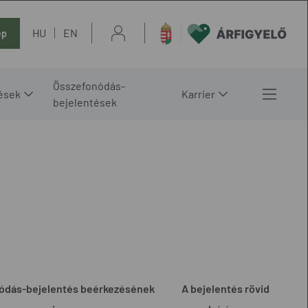
HU
EN
ép
Összefonódás-
ések
Karrier
bejelentések
ódás-bejelentés beérkezésének
A bejelentés rövid