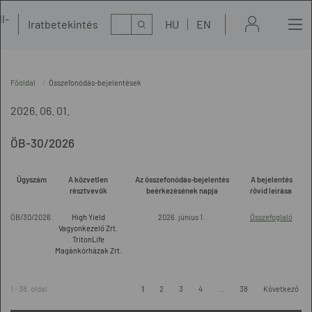
l-
Kereső
Iratbetekintés
HU
EN
t
Főoldal
Összefonódás-bejelentések
2026. 06. 01.
ÖB-30/2026
Ügyszám
A közvetlen
Az összefonódás-bejelentés
A bejelentés
résztvevők
beérkezésének napja
rövid leírása
ÖB/30/2026.
High Yield
2026. június 1.
Összefoglaló
Vagyonkezelő Zrt.
TritonLife
Magánkórházak Zrt.
1 - 38. oldal
1
2
3
4
...
38
Következő