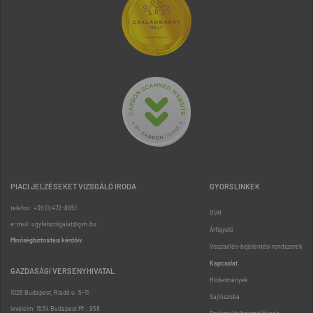
PIACI JELZÉSEKET VIZSGÁLÓ IRODA
GYORSLINKEK
telefon: +36 (1) 472-8851
GVH
e-mail: ugyfelszolgalat@gvh.hu
Árfigyelő
Minőségbiztosítási kérdőív
Visszaélés-bejelentési rendszerek
Kapcsolat
GAZDASÁGI VERSENYHIVATAL
Hirdetmények
1026 Budapest, Riadó u. 5-11.
Sajtószoba
levélcím: 1534 Budapest Pf.: 958