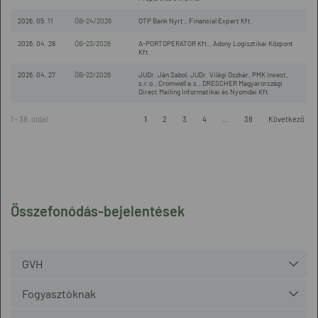
2026. 05. 11
ÖB-24/2026
OTP Bank Nyrt., Financial Expert Kft.
2026. 04. 28
ÖB-23/2026
A-PORTOPERATOR Kft., Adony Logisztikai Központ
Kft.
2026. 04. 27
ÖB-22/2026
JUDr. Ján Sabol, JUDr. Világi Oszkár, PMK Invest,
s.r.o., Cromwell a.s., DRESCHER Magyarországi
Direct Mailing Informatikai és Nyomdai Kft.
1 - 38. oldal
1
2
3
4
...
38
Következő
Összefonódás-bejelentések
GVH
Fogyasztóknak