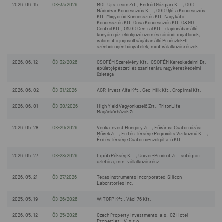
2026. 06. 15
ÖB-33/2026
MOL Upstream Zrt., Endrőd Gázipari Kft., OGD
Nádudvar Koncessziós Kft., OGD Újléta Koncessziós
Kft. Mogyoród Koncessziós Kft. Nagykáta
Koncessziós Kft. Ócsa Koncessziós Kft. O&GD
Central Kft., O&GD Central Kft. tulajdonában álló
konyári gázfeldolgozó üzem és sárándi ingatlanok,
valamint a jogosultságában álló Penészlek-II
szénhidrogén bányatelek, mint vállalkozásrészek
2026. 06. 12
ÖB-32/2026
CSOFÉM Szerelvény Kft., CSOFÉM Kereskedelmi Bt.
épületgépészeti és szaniteráru nagykereskedelmi
üzletága
2026. 06. 02
ÖB-31/2026
AGR-Invest Alfa Kft., Geo-Milk Kft., Cropimal Kft.
2026. 06. 01
ÖB-30/2026
High Yield Vagyonkezelő Zrt., TritonLife
Magánkórházak Zrt.
2026. 05. 28
ÖB-29/2026
Veolia Invest Hungary Zrt., Fővárosi Csatornázási
Művek Zrt., Érd és Térsége Regionális Víziközmű Kft.,
Érd és Térsége Csatorna-szolgáltató Kft.
2026. 05. 27
ÖB-28/2026
Lipóti Pékség Kft., Univer-Product Zrt. sütőipari
üzletága, mint vállalkozásrész
2026. 05. 21
ÖB-27/2026
Texas Instruments Incorporated, Silicon
Laboratories Inc.
2025. 05. 19
ÖB-26/2026
WITORP Kft., Váci 76 Kft.
2026. 05. 12
ÖB-25/2026
Czech Property Investments, a.s., CZ Hotel
Properties JV, s.r.o.