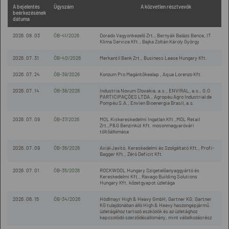
A bejelentés
Ügyszám
A közvetlen résztvevők
beérkezésének
dátuma
2026. 08. 03
ÖB-41/2026
Dorado Vagyonkezelő Zrt., Bernyák Balázs Bence, IT
Klima Service Kft., Bajka Zoltán Károly György
2026. 07. 31
ÖB-40/2026
Merkantil Bank Zrt., Business Lease Hungary Kft.
2026. 07. 24
ÖB-39/2026
Konzum Pro Magántőkealap , Aqua Lorenzo Kft.
2026. 07. 14
ÖB-38/2026
Industria Novum Slovakia, a.s., ENVIRAL, a.s., G.O
PARTICIPAÇÕES LTDA., Agropéu Agro Industrial de
Pompéu S.A., Envien Bioenergia Brasil, a.s.
2026. 07. 09
ÖB-37/2026
MOL Kiskereskedelmi Ingatlan Kft.,MOL Retail
Zrt.,P&G Benzinkút Kft. mosonmagyaróvári
töltőállomása
2026. 07. 09
ÖB-36/2026
Axiál Javító, Kereskedelmi és Szolgáltató Kft., Profi-
Bagger Kft., Zéró Deficit Kft.
2026. 07. 01
ÖB-35/2026
ROCKWOOL Hungary Szigetelőanyaggyártó és
Kereskedelmi Kft., Ravago Building Solutions
Hungary Kft. kőzetgyapot üzletága
2026. 06. 15
ÖB-34/2026
Hödlmayr High & Heavy GmbH, Gartner KG, Gartner
KG tulajdonában álló High & Heavy haszongépjármű
üzletágához tartozó eszközök és az üzletághoz
kapcsolódó szerződésállomány, mint vállalkozásrész