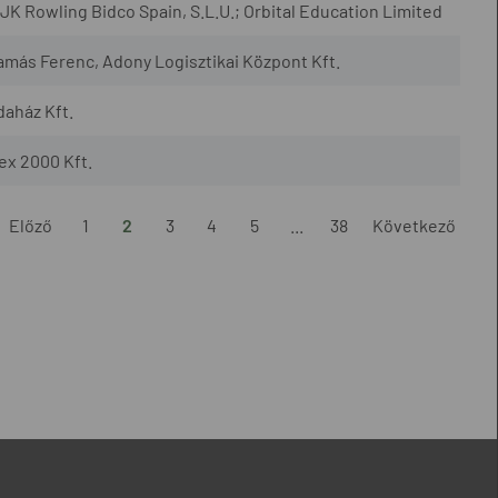
JK Rowling Bidco Spain, S.L.U.; Orbital Education Limited
amás Ferenc, Adony Logisztikai Központ Kft.
daház Kft.
ex 2000 Kft.
Előző
1
2
3
4
5
...
38
Következő