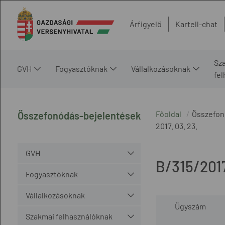
Árfigyelő
Kartell-chat
Sz
GVH
Fogyasztóknak
Vállalkozásoknak
fe
Főoldal
Összefon
Összefonódás-bejelentések
2017. 03. 23.
GVH
B/315/2017
Fogyasztóknak
Vállalkozásoknak
Ügyszám
Szakmai felhasználóknak