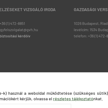
JELZÉSEKET VIZSGÁLÓ IRODA
GAZDASÁGI VERS
+36 (1) 472-8851
1026 Budapest, Riadó
ugyfelszolgalat@gvh.hu
levélcím: 1534 Budap
iztosítási kérdőív
telefon: +36 (1) 472-
ie-k) használ a weboldal működtetése (szükséges sütik)
mációkért kérjük, olvassa el
részletes tájékoztató
nkat.