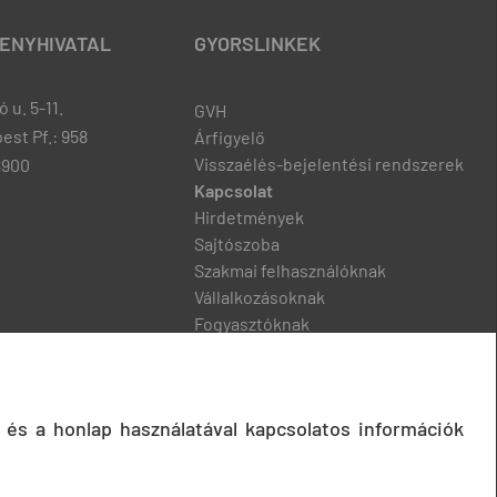
ENYHIVATAL
GYORSLINKEK
 u. 5-11.
GVH
est Pf.: 958
Árfigyelő
Visszaélés-bejelentési rendszerek
8900
Kapcsolat
Hirdetmények
Sajtószoba
Szakmai felhasználóknak
Vállalkozásoknak
Fogyasztóknak
Podcast
 és a honlap használatával kapcsolatos információk