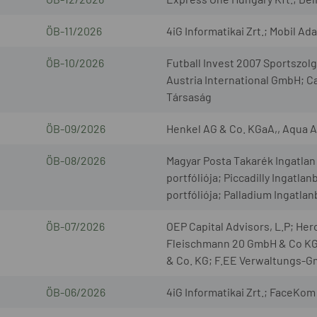
ÖB-11/2026
4iG Informatikai Zrt.; Mobil Ad
ÖB-10/2026
Futball Invest 2007 Sportszo
Austria International GmbH; C
Társaság
ÖB-09/2026
Henkel AG & Co. KGaA,, Aqua 
ÖB-08/2026
Magyar Posta Takarék Ingatlan 
portfóliója; Piccadilly Ingatla
portfóliója; Palladium Ingatla
ÖB-07/2026
OEP Capital Advisors, L.P; H
Fleischmann 20 GmbH & Co KG
& Co. KG; F.EE Verwaltungs-
ÖB-06/2026
4iG Informatikai Zrt.; FaceKom 