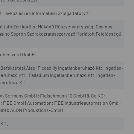
at Távközlési és Informatikai Szolgáltató Kft.
lgáltató Zártkörűen Működő Részvénytársaság; Casinos
asino Sopron Szórakoztatásszervező Korlátolt Felelősségű
Adhesives I GmbH
Befektetési Alap; Piccadilly Ingatlanberuházó Kft. ingatlan-
nberuházó Kft.; Palladium Ingatlanberuházó Kft. ingatlan-
nberuházó Kft.
eron Germany GmbH ; Fleischmann 10 GmbH & Co KG;
; F.EE GmbH Automation; F.EE Industrieautomation GmbH
GmbH; ALON Produktions-GmbH
Kft.