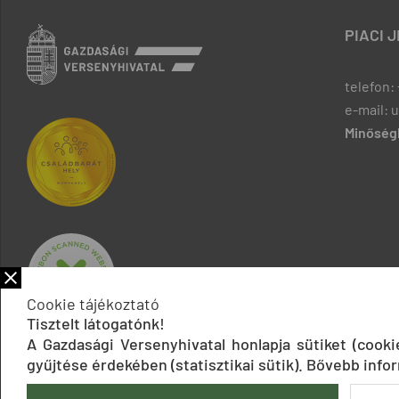
PIACI 
telefon: 
e-mail: 
Minőségb
Cookie tájékoztató
Tisztelt látogatónk!
A Gazdasági Versenyhivatal honlapja sütiket (cook
gyűjtése érdekében (statisztikai sütik). Bővebb infor