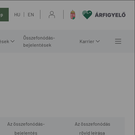
HU
EN
ép
Összefonódás-
ések
Karrier
bejelentések
Az összefonódás-
Az összefonódás
bejelentés
rövid leírása