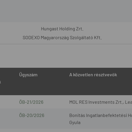
Hungast Holding Zrt.
SODEXO Magyarország Szolgáltató Kft.
Ügyszám
A közvetlen résztvevők
k
ÖB-21/2026
MOL RES Investments Zrt., Lea
ÖB-20/2026
Bonitás Ingatlanbefektetési Ho
Gyula