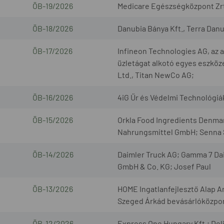
ÖB-19/2026
Medicare Egészségközpont Zrt.
ÖB-18/2026
Danubia Bánya Kft., Terra Danub
ÖB-17/2026
Infineon Technologies AG, az
üzletágat alkotó egyes eszköze
Ltd., Titan NewCo AG;
ÖB-16/2026
4iG Űr és Védelmi Technológiák 
ÖB-15/2026
Orkla Food Ingredients Denm
Nahrungsmittel GmbH; Senna S
ÖB-14/2026
Daimler Truck AG; Gamma 7 Da
GmbH & Co. KG; Josef Paul
ÖB-13/2026
HOME Ingatlanfejlesztő Alap A
Szeged Árkád bevásárlóközpont
ÖB-12/2026
Express One Hungary Kft.; Deli