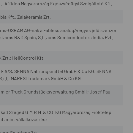
, Affidea Magyarország Egészségügyi Szolgáltató Kft.
ia Kft., Zalakerámia Zrt.
 ams-OSRAM AG-nak a Fabless analóg/vegyes jelű szenzor
i, ams R&D Spain, S.L., ams Semiconductors India, Pvt.
Zrt.; HeliControl Kft.
ark A/S; SENNA Nahrungsmittel GmbH & Co KG; SENNA
.r.l.; MARESI Trademark GmbH & Co KG
imler Truck Grundstücksverwaltung GmbH; Josef Paul
rkad Szeged G.M.B.H. & CO. KG Magyarország Fióktelep
, mint vállalkozásrész
very Solutions Zrt.